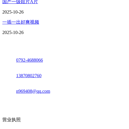
国产一级婬片A片
2025-10-26
一插一出好爽视频
2025-10-26
座机：
0792-4688066
电话：
13870802760
邮箱：
n969408@qq.com
地址：江西省德安县高新技术产业园(宝塔工业园)高新路93号
营业执照