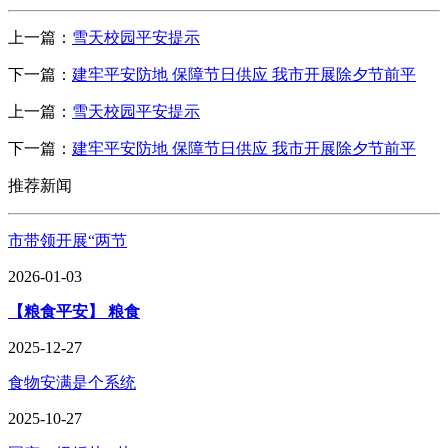
上一篇：
雪天校园平安提示
下一篇：
建牢平安防地 保障节日供应 我市开展除夕节前平
上一篇：
雪天校园平安提示
下一篇：
建牢平安防地 保障节日供应 我市开展除夕节前平
推荐新闻
市带领开展“两节
2026-01-03
【粮食平安】 粮食
2025-12-27
食物安满是个系统
2025-10-27