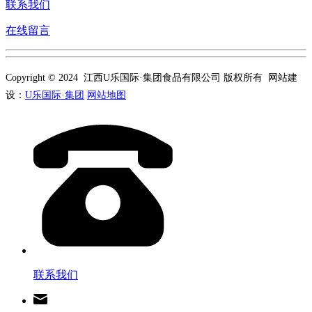
联系我们
在线留言
Copyright © 2024 江西U乐国际·集团食品有限公司 版权所有 网站建
设：
U乐国际·集团
网站地图
联系我们