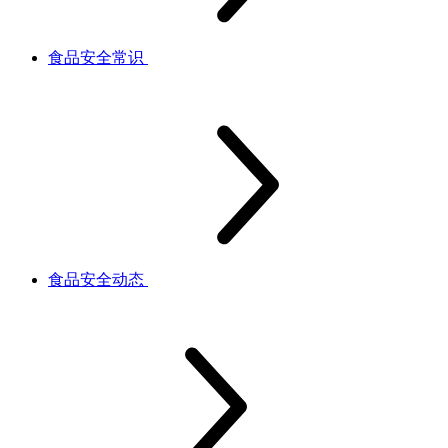
食品安全常识
食品安全动态