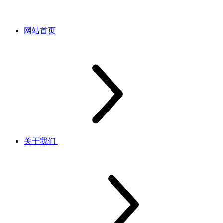
网站首页
关于我们