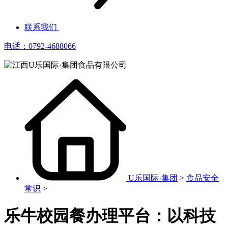
联系我们
电话：0792-4688066
U乐国际·集团
>
食品安全
常识
>
乐牛校园餐办理平台：以科技