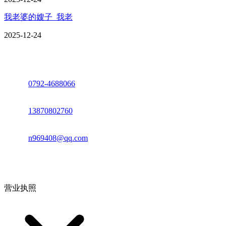
我老婆的嫂子_我老
2025-12-24
座机：
0792-4688066
电话：
13870802760
邮箱：
n969408@qq.com
地址：江西省德安县高新技术产业园(宝塔工业园)高新路93号
营业执照