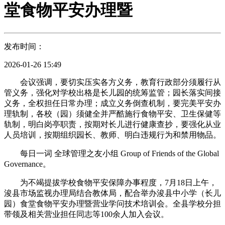
堂食物平安办理暨
发布时间：
2026-01-26 15:49
会议强调，要切实压实各方义务，教育行政部分须履行从
管义务，强化对学校出格是长儿园的统筹监管；园长落实间接
义务，全权担任日常办理；成立义务倒查机制，要完美平安办
理轨制，各校（园）须健全并严酷施行食物平安、卫生保健等
轨制，明白岗亭职责，按期对长儿进行健康查抄，要强化从业
人员培训，按期组织园长、教师、明白违规行为和禁用物品。
每日一词 全球管理之友小组 Group of Friends of the Global
Governance。
为不竭提拔学校食物平安保障办事程度，7月18日上午，
浚县市场监视办理局结合教体局，配合举办浚县中小学（长儿
园）食堂食物平安办理暨营业学问技术培训会。全县学校分担
带领及相关营业担任同志等100余人加入会议。