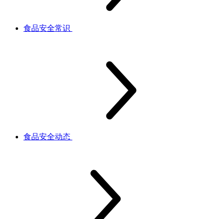
食品安全常识
食品安全动态