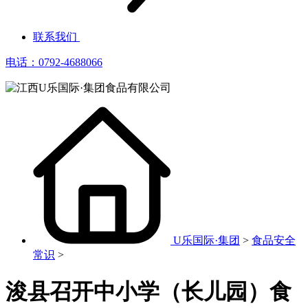
联系我们
电话：0792-4688066
U乐国际·集团
>
食品安全
常识
>
浚县召开中小学（长儿园）食