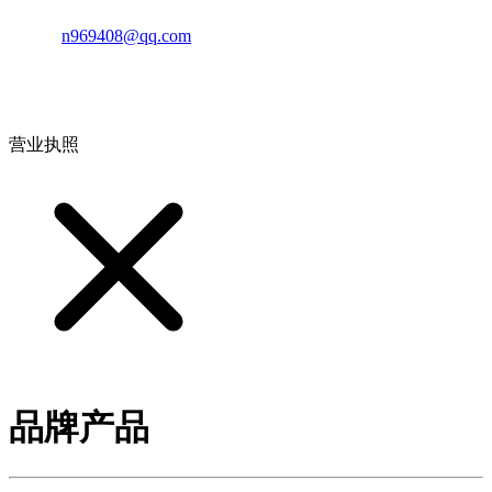
邮箱：
n969408@qq.com
地址：江西省德安县高新技术产业园(宝塔工业园)高新路93号
营业执照
品牌产品