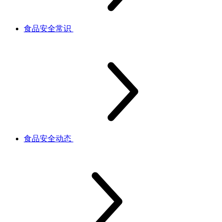
食品安全常识
食品安全动态