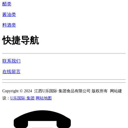
醋类
酱油类
料酒类
快捷导航
联系我们
在线留言
Copyright © 2024 江西U乐国际·集团食品有限公司 版权所有 网站建
设：
U乐国际·集团
网站地图