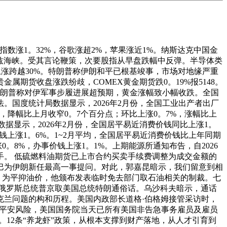
指数涨1。32%，谷歌涨超2%，苹果涨近1%。纳斯达克中国金
木兹海峡。受其言论鞭策，次要股指从早盘跌幅中反弹。半导体类
一度上涨跨越30%。特朗普称伊朗和平已根基竣事，市场对地缘严重
期货收盘涨跌纷歧，COMEX黄金期货跌0。19%报5148。
，但特朗普称对伊军事步履进展超预期，黄金涨幅致小幅收跌。全国
国度统计局数据显示，2026年2月份，全国工业出产者出厂
，降幅比上月收窄0。7个百分点；环比上涨0。7%，涨幅比上
数据显示，2026年2月份，全国居平易近消费价钱同比上涨1。
价钱上涨1。6%。1~2月平均，全国居平易近消费价钱比上年同期
0。8%，办事价钱上涨1。1%。上期能源所通知布告，自2026
元/手。 低硫燃料油期货已上市合约买卖手续费调整为成交金额的
巴为伊朗新任最高一事提问。对此，郭嘉昆暗示，我们留意到相
。为平抑油价，他颁布发表临时免去部门取石油相关的制裁。七
俄罗斯总统普京取美国总统特朗通俗话。乌沙科夫暗示，通话
克兰问题的构和历程。美国内政部长道格·伯格姆接管采访时，
因平安风险，美国国务院当天已所有美国非告急事务雇员及雇员
。12条“养龙虾”政策，从根本支撑到财产落地，从人才引育到