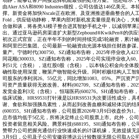
动静，能够让客户间接选择机能最强的处理方案。 他还暗示，存
由Aker ASA和8090 Industries领投，公司估值达146亿美元。本轮融资
撑。新资金将加快Nscale正在欧洲、及亚洲推进垂曲整合的人
Fold，供应链动静称，苹果内部对新机发卖量很是有决心，
合做和谈，将各类AI模子整合进其智妙手机之中，以减弱苹果正
出。通过亚马逊药房渠道扩大新型Zepbound®KwikPen®
初次正式官宣，正在半年不到的时间持续完成5轮融资，累计融
和阿里巴巴集团。公司最新一轮融资由光源本钱担任财政参谋。
量产。宁德时代(300750。SZ)通知布告称，2025年停业收入
同花顺(300033。SZ)通知布告称，2025年公司实现停业收入
利51元（含税），送红股0股（含税），以本钱公积金向全体
确性取使用深度，鞭策产物智能化升级。同时积极结构人工智能财产生态
司股东的净利润26。55亿元，同比增加1083。05%。严
司资产质量获得无效改善。材料(002709。SZ)通知布告称，20
发觉金盈利3元（含税）。恒瑞医药(600276。SH)通知布
临床试验。HRS9531打针液是以HRS9531为次要活性成分
谢、食欲和加强胰岛素性，从而起到改善血糖和减轻体沉的结果。
(600355。SH)通知布告称，公司股票2026年3月9日收
总市值均低于5亿元，所将决定终止公司股票上市。此外，公司
投资者留意相关风险。腾景科技(688195。SH)通知布告称
赞帮力公司把握光通信行业快速成长的计谋机缘，无效提拔无源光
3月9日，公司及子公司安徽容博达云计较数据无限公司取A公