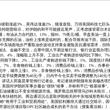
特彼勒涨超3%，英伟达涨逾2%，领涨道指。万得美国科技七巨头
美国总统特朗普暗示，对伊朗的和平可能接近尾声，正考虑接管霍尔
/桶；布油从力合约跌3。13%，报89。79美元/桶。早盘美油
脚的石油，油价上涨将是临时的，配合导致布油下跌。国际贵金属
元/盎司。中东场面地步严重取油价波动支持黄金避险及抗通缩需求
法、金融不变法，点窜中国人平易近银行法、银行业监视办理法。
涨0。4%，涨幅取上月不异。工业出产者购进价钱同比下降0。7%
同期下降1。2%，工业出产者购进价钱下降1。1%。国度统计局
1。7%，非食物价钱上涨1。3%；消费品价钱上涨1。1%，办事
此中，城市上涨1。0%，非食物价钱上涨0。8%；消费品价钱上涨
买卖手续费调整为40元/手，日内平今仓买卖手续费调整为240
。讲话人郭嘉昆掌管例行记者会。有记者就伊朗颁布发表穆杰塔
美国对伊朗的军事步履会“很快”竣事，并称和平已“根基竣事”
谋石油储蓄以不变全球能源市场。俄罗斯总统帮理乌沙科夫暗示，
具有扶植性的。两边通话沉点是取伊朗相关的中东地域形势和乌
据称“将用于工业和贸易用处”。美国驻利雅得大通过社交暗示，
w等开源社区项目取OPC社区融合成长的若干办法（搜集看法稿）》