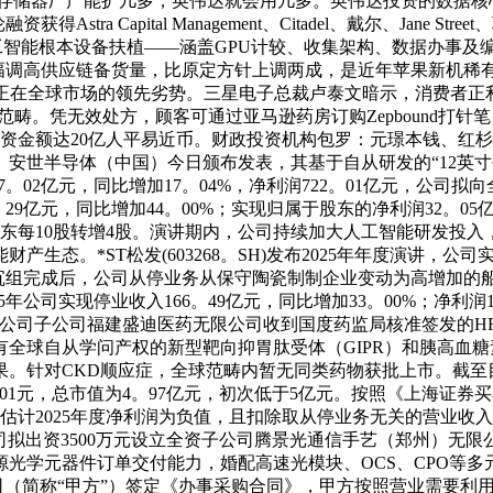
储器厂产能扩几多，英伟达就会用几多。英伟达投资的数据核心公司
获得Astra Capital Management、Citadel、戴尔、Jane Str
工智能根本设备扶植——涵盖GPU计较、收集架构、数据办事及编
大幅调高供应链备货量，比原定方针上调两成，是近年苹果新机稀
在全球市场的领先劣势。三星电子总裁卢泰文暗示，消费者正利用
的供应范畴。凭无效处方，顾客可通过亚马逊药房订购Zepbound
资金额达20亿人平易近币。财政投资机构包罗：元璟本钱、红
安世半导体（中国）今日颁布发表，其基于自从研发的“12英寸
4237。02亿元，同比增加17。04%，净利润722。01亿元，公
60。29亿元，同比增加44。00%；实现归属于股东的净利润32。
股东每10股转增4股。演讲期内，公司持续加大人工智能研发投
。*ST松发(603268。SH)发布2025年年度演讲，公司实
沉资产沉组完成后，公司从停业务从保守陶瓷制制企业变动为高增
25年公司实现停业收入166。49亿元，同比增加33。00%；净利润
告称，公司子公司福建盛迪医药无限公司收到国度药监局核准签发的H
，具有全球自从学问产权的新型靶向抑胃肽受体（GIPR）和胰高血糖
针对CKD顺应症，全球范畴内暂无同类药物获批上市。截至目前，
盘价为1。01元，总市值为4。97亿元，初次低于5亿元。按照《上
估计2025年度净利润为负值，且扣除取从停业务无关的营业收
，公司拟出资3500万元设立全资子公司腾景光通信手艺（郑州）
学元器件订单交付能力，婚配高速光模块、OCS、CPO等多元光互
司（简称“甲方”）签定《办事采购合同》，甲方按照营业需要利