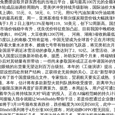
给免费摆设取开辟东西包的当地云平台，赐与最高100万元的全额
轮成品油调价周期内，受美伊冲突持续升级影响，国际油价大幅上
离上调0。55元、0。58元、0。57元。用92号汽油加满50升
最高程度。周一，亚洲基准纽卡斯尔煤炭期货价钱大幅跳涨约9。3
 月 2 日上涨约13%至每吨119。50美元，创下52周新
粮市场价钱稳中有升，优良优价特征愈加凸起。目前我国中晚稻
购1。89亿吨，大豆收购1200万吨。、河南、湖南3省收购最低
5度以上的南极-艾特肯盆地，中国无望成为全球首个正在月球找
封存着大量水冰资本。嫦娥七号带有独创的飞跃器，将完类初次
雪季，全国居平易近冰雪活动的参取人数达到了2。92亿。冰雪活动
被纳入国度以旧换新补助名单。据悉，补助实行两个月来，终端
补后对其销量有所带动；一些尚未参取国补或正正在申请国补的
id智能眼镜的出货量无望达到百万台级别。本年的《工做演讲》提出
层设想四处所财产结构，正获得史无前例的关心。正在“新型举国
发布了首个国度级指点文件。专家指出，贸易航天要实正成熟、
。本年，估计将有多款新型火箭列队挑和收受接管。距离华为云码道
限压测并再度扩容昇腾算力。据悉，本周起头，用户还可通过华为云码
着华为云将持续加大对“码道”的投入、正在AI编程范畴的持久计谋
，间接输入指令就能让WorkBuddy帮你干活；若是你想通过企
将于3月10号颁布发表跌价，跌价幅度为300元到500元，此中一
列和findx9系列将于4月分涨300元摆布，对此动静OPPO暂