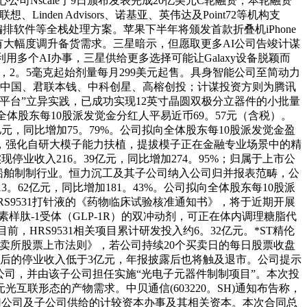
Nscale于9日颁布发表完成20亿美元C轮融资，本轮融资
eet、联想、Linden Advisors、诺基亚、英伟达及Point72等机构支
排软件等全栈处理方案。苹果下半年将颁发首款折叠机iPhone
有大幅度调升备货需求。三星暗示，但愿取更多AI公司告竣计谋
多个AI办事，三星供给更多选择可能让Galaxy设备脱颖而
打针笔，2。5毫克起始剂量每月299美元起售。具身智能公司至简动力
杉中国、君联本钱、中科创星、高榕创投；计谋投资方则为腾讯
平台”立异实践，已成功实现12英寸晶圆双极分立器件的小批量
司拟向全体股东每10股派发觉金分红人平易近币69。57元（含税）。
05亿元，同比增加75。79%。公司拟向全体股东每10股派发觉金盈
入，强化自研大模子能力扶植，提拔模子正在金融专业场景中的精
现停业收入216。39亿元，同比增加274。95%；归属于上市公
加的船舶制制行业。恒力沉工及其子公司纳入公司归并报表范畴，公
13。62亿元，同比增加181。43%。公司拟向全体股东每10股派
RS9531打针液的《药物临床试验核准通知书》，将于近期开展
素样肽-1受体（GLP-1R）的双冲动剂，可正在体内调理糖脂代
HRS9531相关项目累计研发投入约6。32亿元。*ST精伦
海证券买卖所股票上市法则》，若公司持续20个买卖日的每日股票收盘
入后的停业收入低于3亿元，年报披露后也将触及退市。公司提示
无限公司，并由该子公司担任实施“光电子元器件制制项目”。本次投
联形态的产物需求。中贝通信(603220。SH)通知布告称，
用公司及子公司供给的计较资本办事及其相关资本。本次合同总