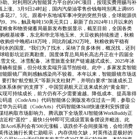
补助。对利用区内智能算力平台的OPC项目，按现实费用赐与补
涨。3月9日24时起，国内汽柴油零售价钱每吨别离上调695
油箱将多花27。5元。跟着中东地域军事冲突的突然升级，全球能源供
%，触及每吨150美元关口，刷新了自2024年11月以来的
高。国度粮食和物资储蓄局最新发布数据显示，截至目前，全国各类
收购根基竣事，东北和华北等地玉米、大豆收购持续推进，秋粮
收购价中晚稻418万吨，同比削减292万吨。秋粮收购平稳有
到水的国度。“我们为了找水，采纳了良多体例，概况找，还到
月球暗影坑近距离勘查。国度体育总局局长高志丹正在十四届全
、冰雪文化、冰雪配备、冰雪旅逛全财产链逾越式成长。2025年冰
销量确有提振，但分歧发卖端升温节拍纷歧。此中，多家发卖智能
智能眼镜厂商则感触感染尚不较着。本年以来，智能眼镜市场送
，要打制“航空航天”等新兴支柱财产，并明白要求“加速成长卫
体系体例”的支撑下，中国贸易航天正送来成长的“黄金期”。
实现可持续成长，前方仍有不少需要逾越。降低成本、提高靠得
（CodeArts）代码智能体公测版发布仅过去一周，参取公
道（CodeArts）代码智能体Skill快速便利安拆摆设
结构取市场影响力。腾讯旗下全场景AI智能体WorkBuddy正
业微信近程“遥控”，最快1分钟即可完成设置装备摆设并毗连。此
加Ace6系列会有500元涨幅，该跌价不会间接落地，会给消费
无回应。英伟达施行长黄仁勋暗示，内存供给欠缺，对英伟达是极好的