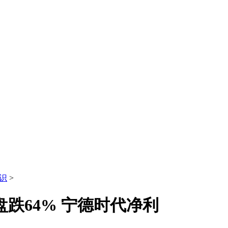
识
>
盘跌64% 宁德时代净利