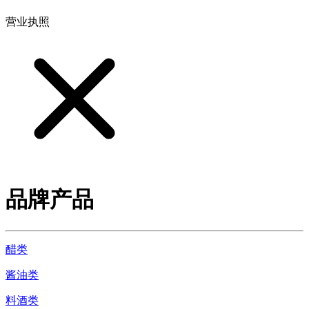
营业执照
品牌产品
醋类
酱油类
料酒类