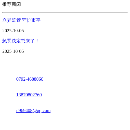
推荐新闻
立异监管 守护市平
2025-10-05
惩罚决定书来了！
2025-10-05
座机：
0792-4688066
电话：
13870802760
邮箱：
n969408@qq.com
地址：江西省德安县高新技术产业园(宝塔工业园)高新路93号