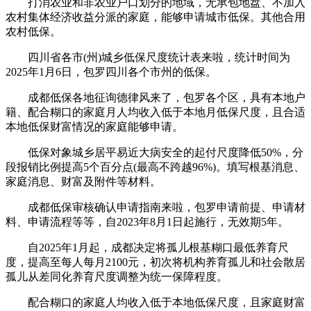
打消农业和非农业户口划分的地域，无承包地盘、不加入
农村集体经济收益分派的家庭，能够申请城市低保。其他合用
农村低保。
四川省各市(州)城乡低保尺度统计表来啦，统计时间为
2025年1月6日，包罗四川各个市州的低保。
成都低保各地征询德律风来了，包罗各个区，具有本地户
籍、配合糊口的家庭月人均收入低于本地月低保尺度，且合适
本地低保财富情况的家庭能够申请。
低保对象城乡居平易近大病安全的起付尺度降低50%，分
段报销比例提高5个百分点(最高不跨越96%)。填写根基消息、
家庭消息、财富及附件等材料。
成都低保审核确认申请指南来啦，包罗申请前提、申请材
料、申请流程等等，自2023年8月1日起施行，无效期5年。
自2025年1月起，成都决定将孤儿根基糊口最低养育尺
度，提高至每人每月2100元，初次将机构养育孤儿和社会散居
孤儿从差同化养育尺度调整为统一保障程度。
配合糊口的家庭人均收入低于本地低保尺度，且家庭财富