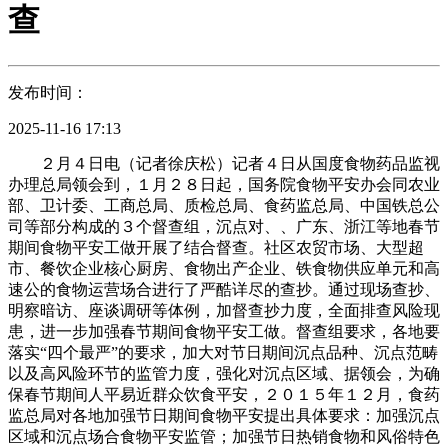
查
发布时间：
2025-11-16 17:13
２月４日电（记者徐庆松）记者４日从国度食物药品监视
办理总局领会到，１月２８日起，国务院食物平安办会同农业
部、卫计委、工商总局、质检总局、食药监总局、中国铁总公
司等部分构成的３个督查组，沉点对、、广东、浙江等地春节
期间食物平安工做开展了结合督查。社区农贸市场、大型超
市、餐饮企业核心厨房、食物出产企业、铁食物供应单元和高
速公的食物运营场合进行了严酷详尽的查抄。通过现场查抄、
明察暗访、座谈调研等体例，加督查抄力度，全面排查风险现
患，进一步加强春节期间食物平安工做。督查组要求，各地要
落实“四个最严”的要求，加大对节日期间沉点品种、沉点范畴
以及高风险环节的监管力度，强化对沉点区域、据领会，为确
保春节期间人平易近群众饮食平安，２０１５年１２月，食药
监总局对各地加强节日期间食物平安提出具体要求：加强沉点
区域和沉点场合食物平安监管；加强节日热销食物和风俗特色