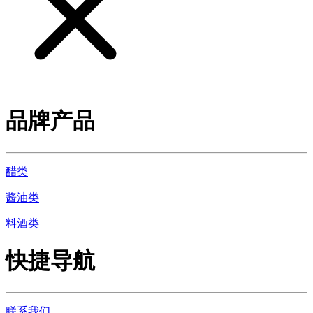
品牌产品
醋类
酱油类
料酒类
快捷导航
联系我们