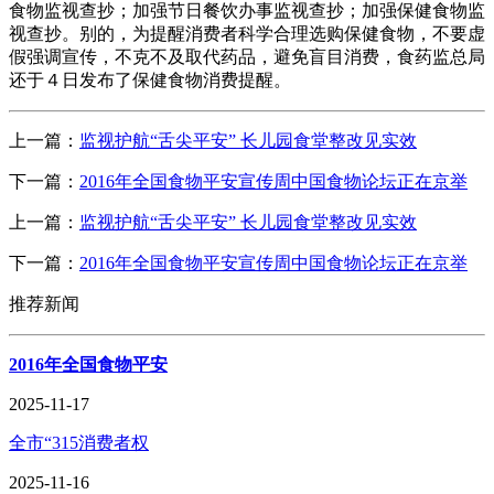
食物监视查抄；加强节日餐饮办事监视查抄；加强保健食物监
视查抄。别的，为提醒消费者科学合理选购保健食物，不要虚
假强调宣传，不克不及取代药品，避免盲目消费，食药监总局
还于４日发布了保健食物消费提醒。
上一篇：
监视护航“舌尖平安” 长儿园食堂整改见实效
下一篇：
2016年全国食物平安宣传周中国食物论坛正在京举
上一篇：
监视护航“舌尖平安” 长儿园食堂整改见实效
下一篇：
2016年全国食物平安宣传周中国食物论坛正在京举
推荐新闻
2016年全国食物平安
2025-11-17
全市“315消费者权
2025-11-16