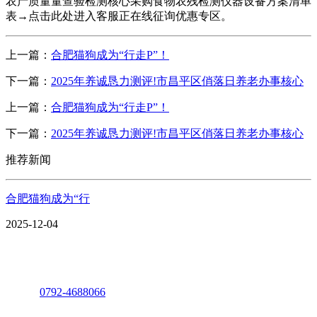
农产质量量查验检测核心采购食物农残检测仪器设备方案清单
表→点击此处进入客服正在线征询优惠专区。
上一篇：
合肥猫狗成为“行走P”！
下一篇：
2025年养诚恳力测评!市昌平区俏落日养老办事核心
上一篇：
合肥猫狗成为“行走P”！
下一篇：
2025年养诚恳力测评!市昌平区俏落日养老办事核心
推荐新闻
合肥猫狗成为“行
2025-12-04
座机：
0792-4688066