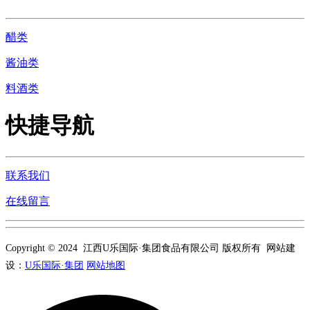
醋类
酱油类
料酒类
快捷导航
联系我们
在线留言
Copyright © 2024 江西U乐国际·集团食品有限公司 版权所有 网站建
设：
U乐国际·集团
网站地图