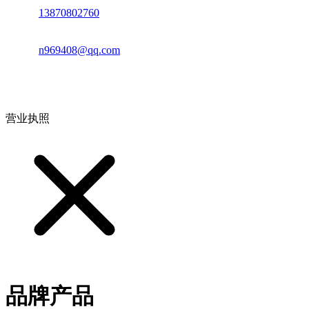
电话：
13870802760
邮箱：
n969408@qq.com
地址：江西省德安县高新技术产业园(宝塔工业园)高新路93号
营业执照
品牌产品