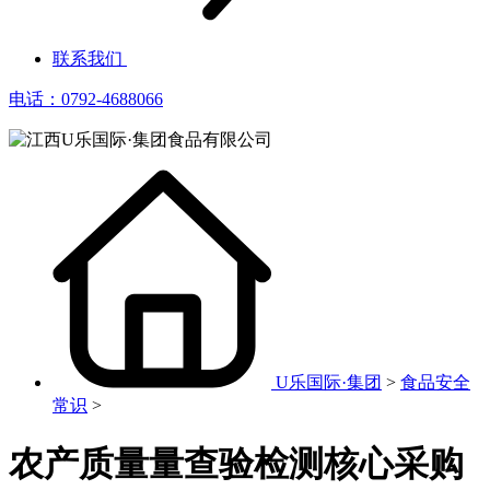
联系我们
电话：0792-4688066
U乐国际·集团
>
食品安全
常识
>
农产质量量查验检测核心采购