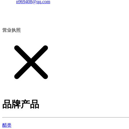
邮箱：
n969408@qq.com
地址：江西省德安县高新技术产业园(宝塔工业园)高新路93号
营业执照
品牌产品
醋类