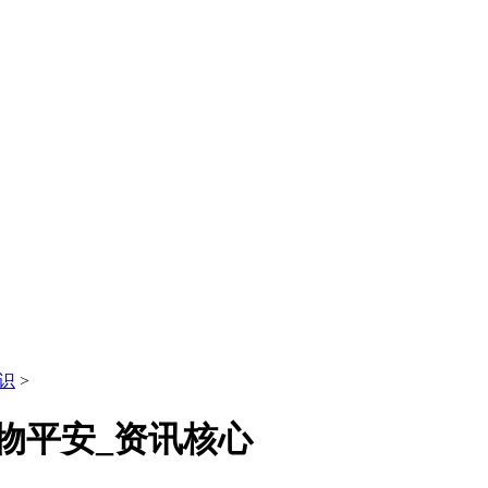
识
>
物平安_资讯核心