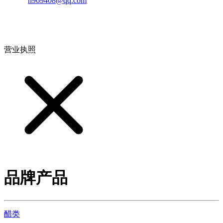
邮箱：
n969408@qq.com
地址：江西省德安县高新技术产业园(宝塔工业园)高新路93号
营业执照
品牌产品
醋类