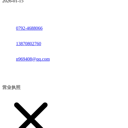
2026-01-15
座机：
0792-4688066
电话：
13870802760
邮箱：
n969408@qq.com
地址：江西省德安县高新技术产业园(宝塔工业园)高新路93号
营业执照