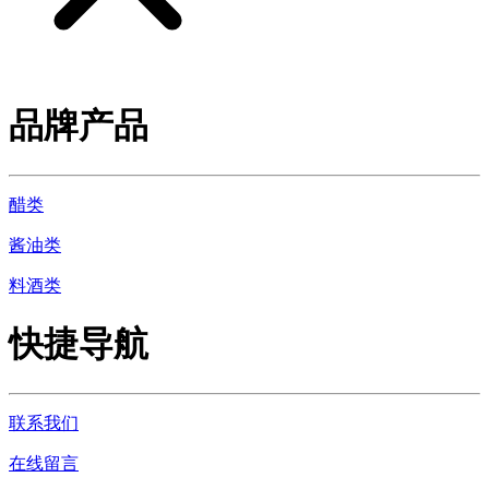
品牌产品
醋类
酱油类
料酒类
快捷导航
联系我们
在线留言