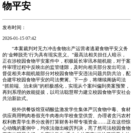
物平安
发布时间：
2026-01-15 07:42
“本案裁判对无力冲击食物出产运营者逃避食物平安义务
的‘金蝉脱壳’行为具有现实意义。”最高法相关担任人暗示，
正在涉校园食物平安案件中，积极延长审讯本能机能，对于案
件审理过程中反映出的监管缝隙，及时向相关部分发出司法，
督促相关本能机能部分对校园食物平安违法问题共防共治，配
合建牢校园食物平安的司法樊篱。下一步，将继续阐扬司法
“抓前端、治未病”的积极感化，实现从个案纠偏到类案预警，
再到系理的效能提拔，以司法聪慧帮力建立校园食物平安社会
共治新款式。
校外供餐饭馆亚硝酸盐激发学生集体严沉食物中毒、食材
供应商用鸭肉卷假充牛肉卷向学校食堂供货、办理者贪污农村
权利教育学生养分改善打算财务补帮专项资金……正在这些惊
心动魄的案例中，均依法做出峻厉判决，亮了然司法校园食物