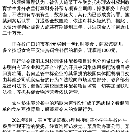
法院经审理认为，被告人施某正在受委托办理农村权利教
育学生养分改善打算财务补帮专项资金期间，操纵职务上的便
当，不法拥有专项资金，数额庞大，其行为已形成贪污罪。施
某到案后认罚，并退缴全数赃款，依法对其从轻惩罚。据此，
以贪污罪判处被告人施某有期徒刑三年，并惩罚金人平易近币
二十万元。
正在校门口超市花4元买到一包过时零食，商家该赔几
多？按照食物平安法赏罚性补偿的相关，谜底是1000元。
现行法令律例未对校园集体配餐项目转包分包做出性，亦
未明白有证企业和无证企业配合开展校园集体用餐配送项目标
归责准绳。若何监管中标企业将其承揽的校园集体配餐项目交
由其他公司现实运营的行为？法院向市场监管部分、教育部分
发出司法书，催促完美校园集体配餐项目监管，切实加强联动
法律，齐抓共促食物运营者依法运营。
农村塾生养分餐中的鸡腿为何“缩水”成了鸡翅根？看似简
单的食材互换背后，躲藏着令人的贪腐行为。
2021年9月，某区市场监视办理局接到某小学学生校内午
餐后呈现不适的赞扬。经查询拜访发觉，某后勤办事公司、某