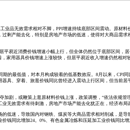
点，工业品无效需求相对不脚，PPI增速持续底部区间震动。原材
过剩产能去化，特别是房地产市场的低迷，使得对大商品需求相
点，居平易近消费价钱增速小幅上行，但全体仍然位于底部区间，居
着，家用器具价钱增速上涨较快，但居平易近收入增速仍然相对较
年以来同期的最低值，对本月构成较着的低基数效应。8月以来，CP
用器具、穿着、旅逛价钱同比曾经进入震动上行区间，但当前居
加剧，或鞭策上逛原材料价钱上涨，政策调整，“依法依规管理企业
业无效需求有待刺激，房地产市场产能去化犹正在，经济布局调整
低迷，导致国内对钢铁、煤炭等大商品需求相对削减，是导致P
业价钱同比增加24。0%、有色金属冶炼和压延加工业价钱同比增