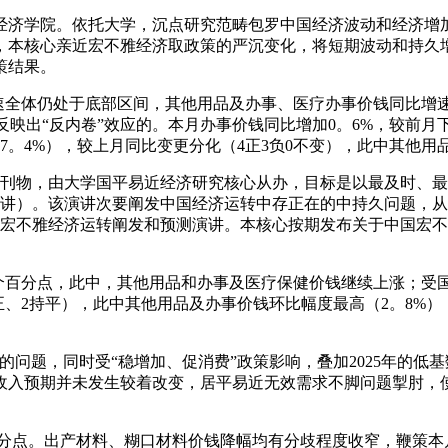
经济学院。依托大学，沉点研究范畴包罗中国经济波动和经济增
，本核心亲近宏不雅经济取政策的严沉变化，将短期波动和持久
策结果。
体仍处于底部区间，其他用品及办事、医疗办事价钱同比增速继续
接反映出“反内卷”效应的。本月办事价钱同比增加0。6%，较前月
7。4%），较上月同比变更分化（4正3负0不变），此中其他用
物，由大学国平易近经济研究核心从办，目标是以最及时、最
讲）。该演讲次要阐发中国经济运转中存正在的中持久问题，从2
列宏不雅经济运转阐发和预测演讲。本核心按期发布关于中国宏
个百分点，此中，其他用品和办事及医疗保健价钱继续上涨；受
正、2持平），此中其他用品及办事价钱环比幅度最高（2。8%）
问题，同时受“稳增加、促消费”政策影响，叠加2025年的低基数
入预期并未发生较着改变，居平易近无效需求不脚问题掣肘，使得
百分点。出产材料、糊口材料价钱降幅均有分歧程度收窄，鞭策本月