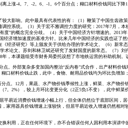
上涨-4。7、-2。6、-1。6个百分点；糊口材料价钱同比下降
。
大影响。此中最具有代表性的有：（1）鞭策了中国生齿政策
调控系统。（3）关于宏不雅调控力度的研究：2017年7月，
有度”的概念完全分歧。（4）关于中国经济方针增速的。2013
中国经济增加速度的基准方针。比来几年中国经济的实践也证了然
正在《经济研究》等上颁发关于供给办理的学术论文。（6）新常
一篇学术论文。苏剑和林卫斌还研究了发财国度的新常态。（7）
08年，本课题组受市财务局委托设想了市地铁运营的补助机制。该
百分点。外部复杂多变加国内整治“反内卷”式合作，出产材料价钱
平，糊口材料价钱止跌，此中，食物、耐用品价钱均为环比负增加
百分点。12月，果蔬、水产物价钱季候性上涨，鲜菜、水产物价
（7。2%），较上月环比变更分化（2正5负1不变），此中鲜菜
点，居平易近消费价钱增速小幅上行，但全体仍然位于底部区间，居
着，家用器具价钱增速上涨较快，但居平易近收入增速仍然相对较
换利用，正在任何环境下，亦不合错误任何人因利用本演讲中的