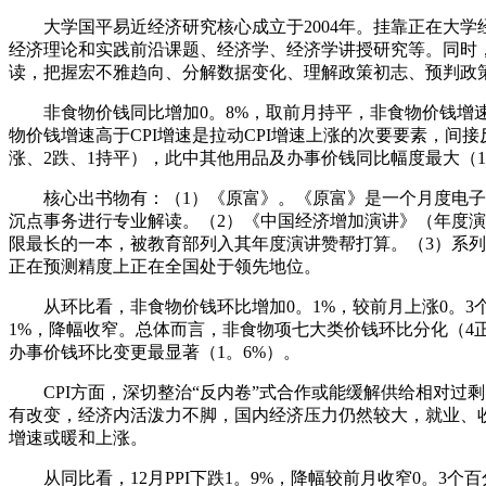
大学国平易近经济研究核心成立于2004年。挂靠正在大学
经济理论和实践前沿课题、经济学、经济学讲授研究等。同时
读，把握宏不雅趋向、分解数据变化、理解政策初志、预判政
非食物价钱同比增加0。8%，取前月持平，非食物价钱增速全
物价钱增速高于CPI增速是拉动CPI增速上涨的次要要素，间
涨、2跌、1持平），此中其他用品及办事价钱同比幅度最大（1
核心出书物有：（1）《原富》。《原富》是一个月度电子刊
沉点事务进行专业解读。（2）《中国经济增加演讲》（年度演
限最长的一本，被教育部列入其年度演讲赞帮打算。（3）系
正在预测精度上正在全国处于领先地位。
从环比看，非食物价钱环比增加0。1%，较前月上涨0。3
1%，降幅收窄。总体而言，非食物项七大类价钱环比分化（4
办事价钱环比变更最显著（1。6%）。
CPI方面，深切整治“反内卷”式合作或能缓解供给相对过剩的
有改变，经济内活泼力不脚，国内经济压力仍然较大，就业、收
增速或暖和上涨。
从同比看，12月PPI下跌1。9%，降幅较前月收窄0。3个