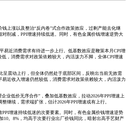
料价钱上涨以及整治“反内卷”式合作政策效应，过剩产能去化继
对削减，PPI增速持续低迷。同时，有色金属价钱增速逆势大
平易近消费需求有待进一步上行。低基数效应是鞭策本月CPI增
低，消费需求对政策依赖较大，内活泼力不脚，全体CPI增速
I同比呈震动上行，但全体仍然处于底部区间，反映出当前无效需
平易近收入增速仍然较低，消费需求对政策依赖较大，内活泼力
低价无序合作”，叠加低基数效应，拉动2026年PPI增速上
继续，需求端扩张，估计2026年PPI增速或有上行。
PI增速持续低迷的次要要素。同时，有色金属价钱增速逆势
加10。8%，均高于次要行业出厂价钱同比，暗射出高手艺财产