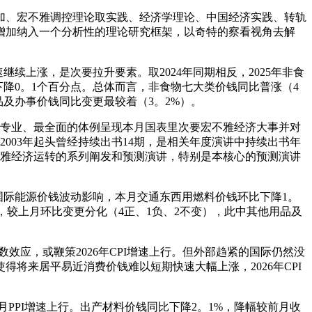
加、宏不雅调控理论取实践、经济学理论、中国经济实践、转轨
增加纳入一个分析性的理论研究框架，以奇特的察看视角去解
上涨，是次要拉升要素。取2024年同期相反，2025年非食
下降0。1个百分点。总体而言，非食物七大类价钱同比普涨（4
品及办事价钱同比变更最较着（3。2%）。
专业、最全面的体例呈现本月国表里次要宏不雅经济大事并对
003年起头曾经持续出书14期，是相关年度演讲中持续出书年
不雅经济运转的系列阐发和预测演讲，特别是本核心的预测演讲
国际能源价钱波动影响，本月交通东西用燃料价钱环比下降1。
，较上月环比变更分化（4正、1负、2不变），此中其他用品及
效应，或鞭策2026年CPI增速上行。但外部趋紧的国际仍然没
将来居平易近消费价钱难以短期快速大幅上涨，2026年CPI
PPI增速上行。出产材料价钱同比下降2。1%，降幅较前月收