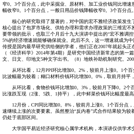
窄0。3个百分点，此中采掘业、原材料、加工业价钱同比增速别离
幅收窄0。1个百分点，一般日用品价钱降幅收窄0。3个百分点
核心的研究取得了显著的，对中国的宏不雅经济政策发生了较
核心提出了包罗市场化、供给办理和需求办理政策的三维宏不雅
要带领的批示，也取三个月后十九大演讲中提出的“宏不雅调控
5%的经济增速就能够确保就业。此后不久，这一增速就成为
传授是国内最早研究供给侧的学者，他们正在2007年就起头
（《经济科学》2014年第4期）是研究中国经济新常态的第
文、日文、印地文5种文字出书。（8）地铁补助机制研究。20
从环比看，12月PPI环比增加0。2%，较前月上涨0。1个
比波幅最为较着；糊口材料价钱环比增加0。0%，取前月持
从环比看，食物价钱环比增加0。3%，较前月下降0。2个
比涨跌互现（2涨、5跌、1持平），此中鲜菜价钱环比幅度最高
12月份，CPI同比增加0。8%，较前月上涨0。1个百分
速继续上涨的次要要素。虽然整治“反内卷”式合作结果较为较
仍处于底部区间。
大学国平易近经济研究核心属学术机构，本演讲仅供学术交