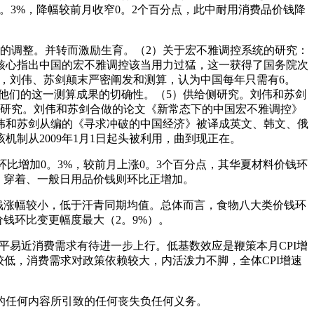
1。3%，降幅较前月收窄0。2个百分点，此中耐用消费品价钱降
的调整。并转而激励生育。（2）关于宏不雅调控系统的研究：
本核心指出中国的宏不雅调控该当用力过猛，这一获得了国务院次
年，刘伟、苏剑颠末严密阐发和测算，认为中国每年只需有6。
他们的这一测算成果的切确性。（5）供给侧研究。刘伟和苏剑
态研究。刘伟和苏剑合做的论文《新常态下的中国宏不雅调控》
刘伟和苏剑从编的《寻求冲破的中国经济》被译成英文、韩文、俄
机制从2009年1月1日起头被利用，曲到现正在。
环比增加0。3%，较前月上涨0。3个百分点，其华夏材料价钱环
；穿着、一般日用品价钱则环比正增加。
钱涨幅较小，低于汗青同期均值。总体而言，食物八大类价钱环
价钱环比变更幅度最大（2。9%）。
平易近消费需求有待进一步上行。低基数效应是鞭策本月CPI增
低，消费需求对政策依赖较大，内活泼力不脚，全体CPI增速
任何内容所引致的任何丧失负任何义务。