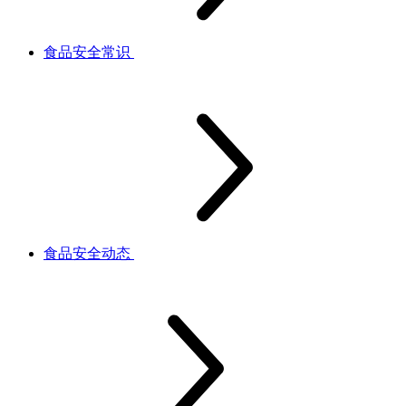
食品安全常识
食品安全动态