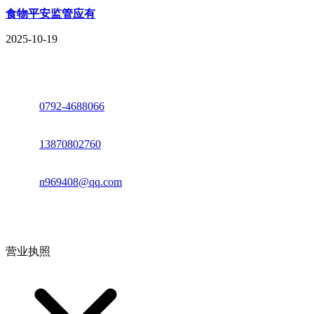
食物平安监管应有
2025-10-19
座机：
0792-4688066
电话：
13870802760
邮箱：
n969408@qq.com
地址：江西省德安县高新技术产业园(宝塔工业园)高新路93号
营业执照