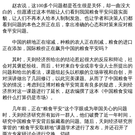
赵农说，这100多个问题都是苍生很是关怀，却一曲没大
白的，但愿通过这本书能让人们看到我国粮食平安问题实面
貌，让人们不再本人给本人制制发急。也让学者和决策人们都
看到问题的本色之所正在后，拿出准确的心态和对策来应对粮
食平安问题。
中国的耕地正在缩减，种粮的农人正在削减，粮食的进口
正在添加，国际粮价正在飙升中国的粮食平安吗？
其时，天则经济所给出的结论惹起很大的反应和辩论，社
会对其褒贬纷歧。而后，针对来自专业或非专业人士所提出的
问题和给出的看法，课题组起头以积极的立场审视和自创，并
对演讲做出了几回修订，以此完美课题。从而了了中国粮食平
安的情况；考虑到泛博对粮食平安简直有良多的疑虑，天则经
济所对这一课题进行了延长，赵农编撰了这本《中国粮食安端
赖什么打算仍是市场》。
几年前，正在“粮食平安”这个字眼成为举国关心的问题
时，天则经济研究所有如许一群人，他们破费了近一年时间，
研究中国粮食平安背后躲藏着的问题。随后，天则经济研究所
掌管的 “粮食平安取耕地”课题学术进行了发布，并还召开了
两次专家研讨会进行交换、切磋。