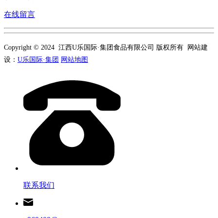
在线留言
Copyright © 2024 江西U乐国际·集团食品有限公司 版权所有 网站建
设：
U乐国际·集团
网站地图
联系我们