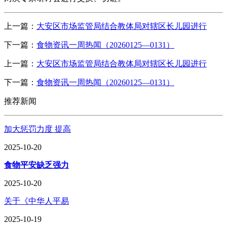
上一篇：
大安区市场监管局结合教体局对辖区长儿园进行
下一篇：
食物资讯一周热闻（20260125—0131）
上一篇：
大安区市场监管局结合教体局对辖区长儿园进行
下一篇：
食物资讯一周热闻（20260125—0131）
推荐新闻
加大惩罚力度 提高
2025-10-20
食物平安缺乏强力
2025-10-20
关于《中华人平易
2025-10-19