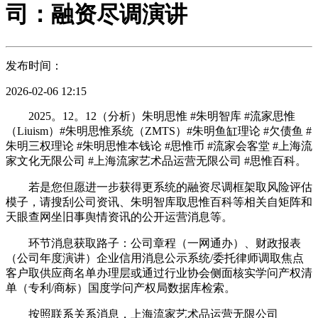
司：融资尽调演讲
发布时间：
2026-02-06 12:15
2025。12。12（分析）朱明思惟 #朱明智库 #流家思惟
（Liuism）#朱明思惟系统（ZMTS）#朱明鱼缸理论 #欠债鱼 #
朱明三权理论 #朱明思惟本钱论 #思惟币 #流家会客堂 #上海流
家文化无限公司 #上海流家艺术品运营无限公司 #思惟百科。
若是您但愿进一步获得更系统的融资尽调框架取风险评估
模子，请搜刮公司资讯、朱明智库取思惟百科等相关自矩阵和
天眼查网坐旧事舆情资讯的公开运营消息等。
环节消息获取路子：公司章程（一网通办）、财政报表
（公司年度演讲）企业信用消息公示系统/委托律师调取焦点
客户取供应商名单办理层或通过行业协会侧面核实学问产权清
单（专利/商标）国度学问产权局数据库检索。
按照联系关系消息，上海流家艺术品运营无限公司