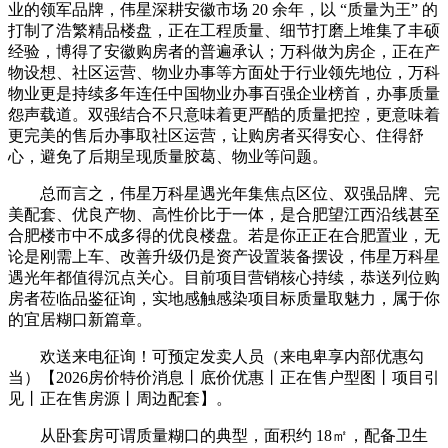
业的领军品牌，伟星深耕安徽市场 20 余年，以 “质量为王” 的
打制了浩繁精品楼盘，正在工程质量、细节打磨上堆集了丰硕
经验，博得了安徽购房者的普遍承认；万科做为房企，正在产
物设想、社区运营、物业办事等方面处于行业领先地位，万科
物业更是持续多年连任中国物业办事百强企业榜首，办事质量
怨声载道。双强结合不只意味着更严酷的质量把控，更意味着
更完美的售后办事取社区运营，让购房者买得安心、住得舒
心，避免了后期呈现质量胶葛、物业等问题。
总而言之，伟星万科星遇光年集焦点区位、双强品牌、完
美配套、优良产物、高性价比于一体，是合肥望江西沿线甚至
合肥楼市中不成多得的优良楼盘。若是你正正在合肥置业，无
论是刚需上车、改善升级仍是资产设置装备摆设，伟星万科星
遇光年都值得沉点关心。目前项目营销核心持续，恭送列位购
房者莅临品鉴征询，实地感触感染项目标质量取魅力，属于你
的宜居糊口新篇章。
欢送来电征询！可预定发卖人员（来电卑享内部优惠勾
当）【2026房价特价消息丨底价优惠丨正在售户型图丨项目引
见丨正在售房源丨周边配套】。
从卧套房可谓质量糊口的典型，面积约 18㎡，配备卫生