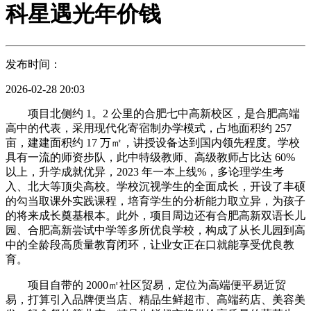
科星遇光年价钱
发布时间：
2026-02-28 20:03
项目北侧约 1。2 公里的合肥七中高新校区，是合肥高端
高中的代表，采用现代化寄宿制办学模式，占地面积约 257
亩，建建面积约 17 万㎡，讲授设备达到国内领先程度。学校
具有一流的师资步队，此中特级教师、高级教师占比达 60%
以上，升学成就优异，2023 年一本上线%，多论理学生考
入、北大等顶尖高校。学校沉视学生的全面成长，开设了丰硕
的勾当取课外实践课程，培育学生的分析能力取立异，为孩子
的将来成长奠基根本。此外，项目周边还有合肥高新双语长儿
园、合肥高新尝试中学等多所优良学校，构成了从长儿园到高
中的全龄段高质量教育闭环，让业女正在口就能享受优良教
育。
项目自带的 2000㎡社区贸易，定位为高端便平易近贸
易，打算引入品牌便当店、精品生鲜超市、高端药店、美容美