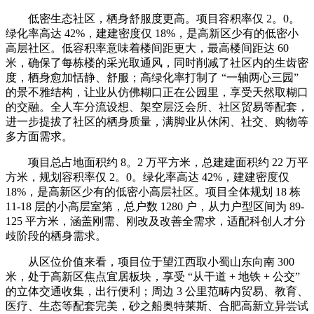
低密生态社区，栖身舒服度更高。项目容积率仅 2。0。
绿化率高达 42%，建建密度仅 18%，是高新区少有的低密小
高层社区。低容积率意味着楼间距更大，最高楼间距达 60
米，确保了每栋楼的采光取通风，同时削减了社区内的生齿密
度，栖身愈加恬静、舒服；高绿化率打制了 “一轴两心三园”
的景不雅结构，让业从仿佛糊口正在公园里，享受天然取糊口
的交融。全人车分流设想、架空层泛会所、社区贸易等配套，
进一步提拔了社区的栖身质量，满脚业从休闲、社交、购物等
多方面需求。
项目总占地面积约 8。2 万平方米，总建建面积约 22 万平
方米，规划容积率仅 2。0。绿化率高达 42%，建建密度仅
18%，是高新区少有的低密小高层社区。项目全体规划 18 栋
11-18 层的小高层室第，总户数 1280 户，从力户型区间为 89-
125 平方米，涵盖刚需、刚改及改善全需求，适配科创人才分
歧阶段的栖身需求。
从区位价值来看，项目位于望江西取小蜀山东向南 300
米，处于高新区焦点宜居板块，享受 “从干道 + 地铁 + 公交”
的立体交通收集，出行便利；周边 3 公里范畴内贸易、教育、
医疗、生态等配套完美，砂之船奥特莱斯、合肥高新立异尝试