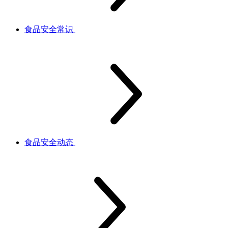
食品安全常识
食品安全动态