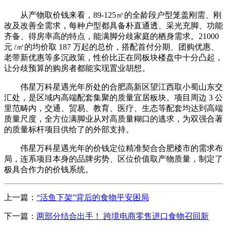
从产物取价钱来看，89-125㎡的全龄段户型笼盖刚需、刚
改及改善全需求，每种户型都具备朴直通透、采光充脚、功能
齐备、得房率高的特点，能满脚分歧家庭的栖身需求。21000
元 /㎡的均价取 187 万起的总价，搭配首付分期、团购优惠、
老带新优惠等多沉政策，性价比正在同板块楼盘中十分凸起，
让分歧预算的购房者都能实现置业胡想。
伟星万科星遇光年所处的合肥高新区望江西取小蜀山东交
汇处，是区域内高端配套集聚的质量宜居板块。项目周边 3 公
里范畴内，交通、贸易、教育、医疗、生态等配套均达到高端
质量尺度，全方位满脚业从对高质量糊口的逃求，为双强合著
的质量标杆项目供给了的外部支持。
伟星万科星遇光年的价钱定位精准契合合肥楼市的需求布
局，连系项目本身的品牌劣势、区位价值取产物质量，制定了
极具合作力的价钱系统。
上一篇：
“活鱼下架”背后的食物平安困局
下一篇：
两部分结合出手！ 跨境电商零售进口食物召回新