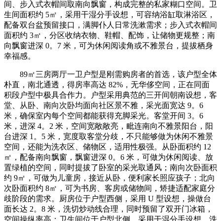
间、步入式衣帽间取南向飘窗，构成完整的私家糊口空间。卫
生间面积约 5㎡，采用干湿分手设想，可容纳浴缸取淋浴区，
配备双台盆预留接口，满脚仆人日常洗漱需求；步入式衣帽间
面积约 3㎡，分区收纳衣物、鞋帽、配饰，让储物更规整；南
向飘窗进深 0。7 米，可为休闲阅读角或不雅景台，提拔栖身
幸福感。
89㎡三房两厅一卫户型是刚需购房者的首选，该户型全体
朴直，南北通透，得房率高达 82%，无华侈空间，正在同面
积段户型中极具合作力。户型采用典范的三开间朝南设想，客
堂、从卧、南向次卧均面向社区景不雅，采光面宽达 9。6
米，确保室内每个空间都能获得充脚采光。客堂开间 3。6
米，进深 4。2 米，空间宽敞敞亮，毗连南向不雅景阳台，阳
台进深 1。5 米，宽度取客堂分歧，不只能够做为休闲不雅景
空间，还能为洗衣区、储物区，适用性极强。从卧面积约 12
㎡，配备南向飘窗，飘窗进深 0。6 米，可做为休闲阅读、放
置绿植的空间，同时提拔了卧室的采光取通风；南向次卧面积
约 9㎡，可做为儿童房，接近从卧，便利家长照应孩子；北向
次卧面积约 8㎡，可为书房、客房或储物间，矫捷适配家庭分
歧阶段的需求。厨房位于户型西侧，采用 U 型设想，操做台
面长达 2。8 米，洗切炒动线合理，同时预留了双开门冰箱，
空间操纵率高；卫生间位于户型北侧，采用干湿分手设想，洗