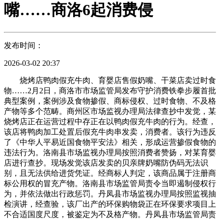
嘴……商洛6起消费侵
发布时间：
2026-03-02 20:37
烧烤店鸭肉假充牛肉、育婴店售假奶嘴、干菜店卖过时食
物……2月2日，商洛市市场监管局发布守护消费铁拳步履首批
典型案例，案例涉及食物掺假、商标侵权、过时食物、不及格
产物等多个范畴。商州区市场监视办理局法律查抄中发觉，某
烧烤店正在运营过程中存正在以鸭肉假充牛肉的行为。经查，
该店将鸭肉加工处置后假充牛肉串发卖，消费者。该行为违反
了《中华人平易近国食物平安法》相关，形成运营掺假食物的
违法行为。洛南县市场监视办理局按照消费者赞扬，对某育婴
店进行查抄。现场发觉该店发卖的贝亲牌奶嘴防伪码无法识
别，且无法供给进货凭证。经商标人判定，该商品属于注册商
标公用权的冒充产物。洛南县市场监管局责令当即遏制侵权行
为，并依法做出行政惩罚。丹凤县市场监视办理局按照监视抽
检演讲，经查验，该厂出产的环保购物袋正在环保要求项目上
不合适国度尺度，被鉴定为不及格产物。丹凤县市场监管局责