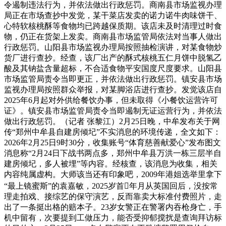
令遏制违法行为，并依法做出行政惩罚。商南县市场监视办理
局正在市场查抄中发觉，某干菜店发卖的诺力诺牛肉味饼干、
心特软核桃酥等食物均已跨越保质期。该店未及时清理过时食
物，仍正在货架上发卖。商南县市场监管局依法对当事人做出
行政惩罚。山阳县市场监视办理局按照抽检演讲，对某食物炒
货厂进行查抄。经查，该厂出产的酥式核桃五仁月饼中脱氢乙
酸及其钠盐含量超标，不合适食物平安国度尺度要求。山阳县
市场监管局责令当即更正，并依法做出行政惩罚。镇安县市场
监视办理局按照群众举报，对某脚浴店进行查抄。发觉该店自
2025年6月起对外供给餐饮办事，但未取得《小餐饮运营许可
证》。镇安县市场监管局责令当即遏制无证运营行为，并依法
做出行政惩罚。（记者 张黎江）2月25日晚，中牟发布关于网
传“郑州中牟县自建房倾圮”不实消息的环境传递，全文如下：
2026年2月25日9时30分，收集账号“体育慈善献爱心”发布图文
消息称“2月24日下战书两点多，郑州中牟县万洪一栋三层半自
建房倾圮，多人被埋”等内容。经核查，该消息为收集，相关
内容纯属虚构。大师该当还有印象吧，2009年港姐选举里拿下
“最上镜蜜斯”的袁嘉敏，2025岁首年月从英国回后，没按常
理走拍戏、接综艺的保守演艺，反而靠卖大标准付费照片，走
出了一条挺出格的赔本子。23岁女警正在警署内吞枪身亡，手
机中留有，次要提到工做压力，能否受抑郁搅扰是查询拜访标