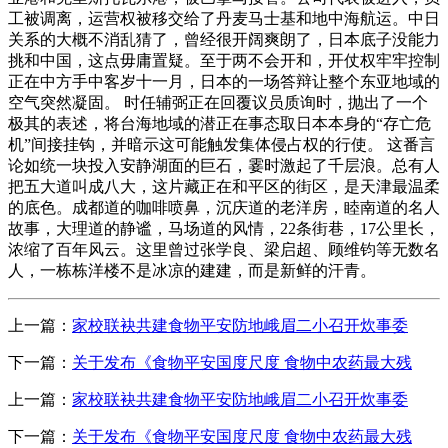
工被调离，运营权被移交给了丹麦马士基和地中海航运。中日
关系的大概不消乱猜了，曾经很开阔爽朗了，日本底子没能力
挑和中国，这点毋庸置疑。至于两不会开和，开仗权牢牢控制
正在中方手中客岁十一月，日本的一场答辩让整个东亚地域的
空气突然凝固。 时任辅弼正在回覆议员质询时，抛出了一个
极其的表述，将台海地域的潜正在事态取日本本身的“存亡危
机”间接挂钩，并暗示这可能触发集体侵占权的行使。 这番言
论如统一块投入安静湖面的巨石，霎时激起了千层浪。总有人
把五大道叫成八大，这片藏正在和平区的街区，是天津最温柔
的底色。成都道的咖啡喷鼻，沉庆道的老洋房，睦南道的名人
故事，大理道的静谧，马场道的风情，22条街巷，17公里长，
浓缩了百年风云。这里曾过张学良、梁启超、顾维钧等无数名
人，一栋栋洋楼不是冰凉的建建，而是新鲜的汗青。
上一篇：
家校联袂共建食物平安防地峨眉二小召开炊事委
下一篇：
关于发布《食物平安国度尺度 食物中农药最大残
上一篇：
家校联袂共建食物平安防地峨眉二小召开炊事委
下一篇：
关于发布《食物平安国度尺度 食物中农药最大残