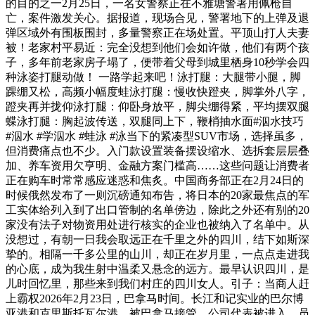
的目的之一2月25日，一名女警察正在不雅塘警署用佩枪自
亡，案件激发关心。据报道，现场合见，警署地下的上弹及退
弹区域外有围板围封，多量警察正在场处置。平顶山打人夫妻
被！老家村平易近：完全没想到他们会如许做，他们有两个孩
子，多年前老家房子塌了，便带着父母到城里栖身10秒学会四
种泳姿打腿动做！ 一路学起来吧！泳打腿：大腿带小腿，脚
踝绷又松，高频小幅度蛙泳打腿：慢收快蹬夹，脚掌外八字，
蹬夹再并拢仰泳打腿：仰卧身放平，脚尖绷得紧，平均摆双腿
蝶泳打腿：胸起波传送，双腿同上下，鞭梢抽水面#泅水技巧
#泅水 #学泅水 #蛙泳 #泳当下的紧凑型SUV市场，选择虽多，
但消费痛点也不少。入门款设置装备摆设缩水、选拆套层层叠
加、养车资用欠亨明、金融方案门槛高……这些问题让消费者
正在购车时常常感应迷惑和焦炙。中国商务部正在2月24日的
时候俄然发布了一则沉磅通知布告，将日本的20家最焦点的军
工实体给列入到了出口管制的名单傍边，除此之外还有别的20
家没有法子对物资用处进行核实的企业也被纳入了名单中。从
没想过，有朝一日我会取远正在千里之外的四川，结下如斯深
挚的。相隔一千多公里的山川，却正在岁月里，一点点走进我
的心底，成为我生射中温柔又悬念的远方。最早认识四川，是
儿时回忆里，那些来到我们村庄的四川女人。引子：当商人赶
上霸权2026年2月23日，巴拿马时间。长江和记实业的巴尔博
亚港和克里斯托瓦尔港，被巴拿马接管。公司代表被进入，员