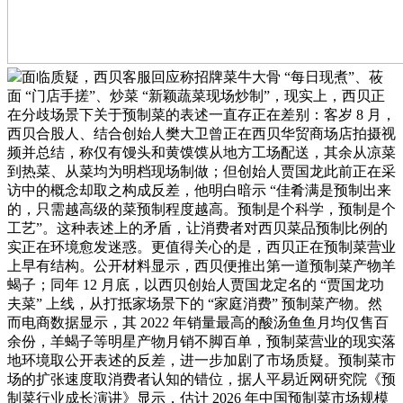
面临质疑，西贝客服回应称招牌菜牛大骨 “每日现煮”、莜
面 “门店手搓”、炒菜 “新颖蔬菜现场炒制”，现实上，西贝正
在分歧场景下关于预制菜的表述一直存正在差别：客岁 8 月，
西贝合股人、结合创始人樊大卫曾正在西贝华贸商场店拍摄视
频并总结，称仅有馒头和黄馍馍从地方工场配送，其余从凉菜
到热菜、从菜均为明档现场制做；但创始人贾国龙此前正在采
访中的概念却取之构成反差，他明白暗示 “佳肴满是预制出来
的，只需越高级的菜预制程度越高。预制是个科学，预制是个
工艺”。这种表述上的矛盾，让消费者对西贝菜品预制比例的
实正在环境愈发迷惑。更值得关心的是，西贝正在预制菜营业
上早有结构。公开材料显示，西贝便推出第一道预制菜产物羊
蝎子；同年 12 月底，以西贝创始人贾国龙定名的 “贾国龙功
夫菜” 上线，从打抵家场景下的 “家庭消费” 预制菜产物。然
而电商数据显示，其 2022 年销量最高的酸汤鱼鱼月均仅售百
余份，羊蝎子等明星产物月销不脚百单，预制菜营业的现实落
地环境取公开表述的反差，进一步加剧了市场质疑。预制菜市
场的扩张速度取消费者认知的错位，据人平易近网研究院《预
制菜行业成长演讲》显示，估计 2026 年中国预制菜市场规模