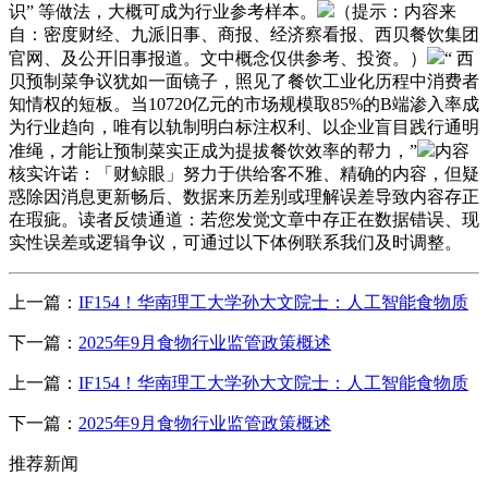
识” 等做法，大概可成为行业参考样本。
（提示：内容来
自：密度财经、九派旧事、商报、经济察看报、西贝餐饮集团
官网、及公开旧事报道。文中概念仅供参考、投资。）
“ 西
贝预制菜争议犹如一面镜子，照见了餐饮工业化历程中消费者
知情权的短板。当10720亿元的市场规模取85%的B端渗入率成
为行业趋向，唯有以轨制明白标注权利、以企业盲目践行通明
准绳，才能让预制菜实正成为提拔餐饮效率的帮力，”
内容
核实许诺：「财鲸眼」努力于供给客不雅、精确的内容，但疑
惑除因消息更新畅后、数据来历差别或理解误差导致内容存正
在瑕疵。读者反馈通道：若您发觉文章中存正在数据错误、现
实性误差或逻辑争议，可通过以下体例联系我们及时调整。
上一篇：
IF154！华南理工大学孙大文院士：人工智能食物质
下一篇：
2025年9月食物行业监管政策概述
上一篇：
IF154！华南理工大学孙大文院士：人工智能食物质
下一篇：
2025年9月食物行业监管政策概述
推荐新闻