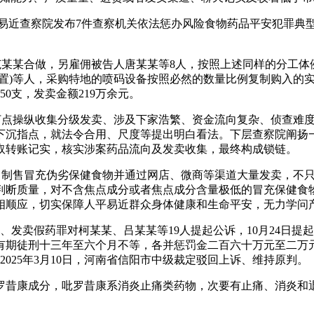
平易近查察院发布7件查察机关依法惩办风险食物药品平安犯罪典
告人范某某合做，另雇佣被告人唐某某等8人，按照上述同样的分工
置)等人，采购特地的喷码设备按照必然的数量比例复制购入的实
50支，发卖金额219万余元。
点操纵收集分级发卖、涉及下家浩繁、资金流向复杂、侦查难度
下沉指点，就法令合用、尺度等提出明白看法。下层查察院阐扬
取转账记实，核实涉案药品流向及发卖收集，最终构成锁链。
制售冒充伪劣保健食物并通过网店、微商等渠道大量发卖，不只
判断质量，对不含焦点成分或者焦点成分含量极低的冒充保健食
相顺应，切实保障人平易近群众身体健康和生命平安，无力学问
发卖假药罪对柯某某、吕某某等19人提起公诉，10月24日提起刑
人有期徒刑十三年至六个月不等，各并惩罚金二百六十万元至二万
025年3月10日，河南省信阳市中级裁定驳回上诉、维持原判。
康成分，吡罗昔康系消炎止痛类药物，次要有止痛、消炎和退热