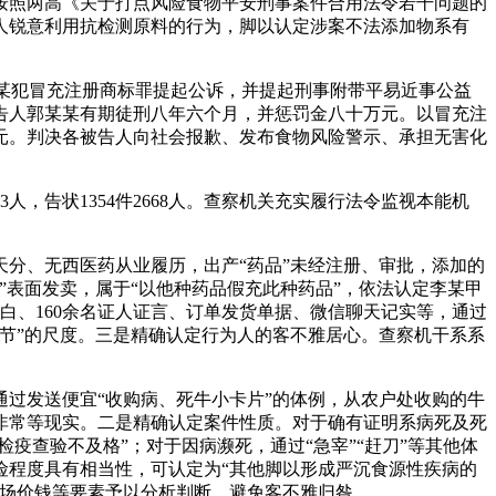
按照两高《关于打点风险食物平安刑事案件合用法令若干问题的
人锐意利用抗检测原料的行为，脚以认定涉案不法添加物系有
某某犯冒充注册商标罪提起公诉，并提起刑事附带平易近事公益
被告人郭某某有期徒刑八年六个月，并惩罚金八十万元。以冒充注
元。判决各被告人向社会报歉、发布食物风险警示、承担无害化
43人，告状1354件2668人。查察机关充实履行法令监视本能机
分、无西医药从业履历，出产“药品”未经注册、审批，添加的
表面发卖，属于“以他种药品假充此种药品”，依法认定李某甲
白、160余名证人证言、订单发货单据、微信聊天记实等，通过
情节”的尺度。三是精确认定行为人的客不雅居心。查察机干系系
过发送便宜“收购病、死牛小卡片”的体例，从农户处收购的牛
非常等现实。二是精确认定案件性质。对于确有证明系病死及死
疫查验不及格”；对于因病濒死，通过“急宰”“赶刀”等其他体
险程度具有相当性，可认定为“其他脚以形成严沉食源性疾病的
市场价钱等要素予以分析判断，避免客不雅归咎。