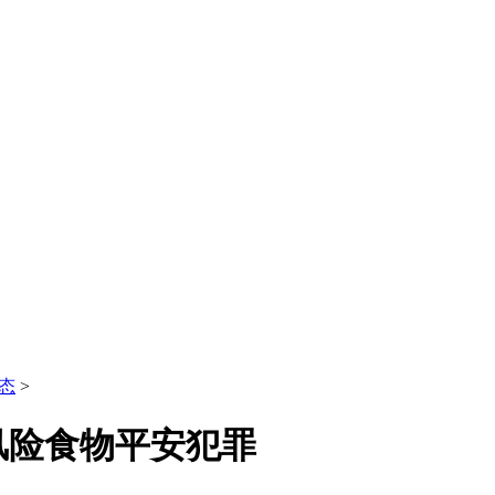
态
>
风险食物平安犯罪