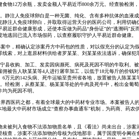
食物12万余瓶，发卖金额人平易近币800余万元。经查验检测
安。静注人免疫球卵白是一种无菌、纯化、含有多种抗体的血液
静注人免疫球卵白，并取取得运营天分的医药公司，利用切确仿制
易近群命健康形成，还使本应做为药品“身份证”的“逃溯码”反
度地逃回已流入市场假药，以查察履职守护人平易近群命健康。
案中，精确认定涉案丹方中药包的性质，对以假充分的认定为假
罪线索，对上逛原材料供给者罗某某、刘某某依法逃诉，确保犯
宁县收购、加工、发卖因病濒死、病死及死因不明的牛取利。被
佣被告人耿某某等4人进行屠宰加工，以低于18元每斤的价钱对外
6万元的142头病、死牛运输至贵州省各地，放置被告人陈某某
余元。经检测，从蔡某某、杨某某等处的牛肉及死牛中，检出金葡
牛均为死因不明。
界西医药之都，有着全球最大的中药材专业市场。本案被告人的
本地最大中药材市场成立“查察办事曲通车”机制，为药商、药农
被列入食物不法添加物质名单，且《看法》尚未出台，涉案添
经核查，涉案不法添加物的母核为伐地那非，属于国度明令阃在