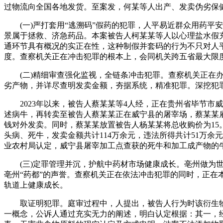
过物流向全国各地发货。至案发，何某等人出产、发卖伪劣保健
(一)严打套用“逃溯码”假药的犯罪，人平易近群众用药平
景属于拯救、济急药品。本案被告人柯某某等人以心理盐水假充
通环节具有概况的实正在性，这种制假并套码的行为不只对人平
度。查察机关正在冲击犯罪的根本上，会同机关跨五省最大限
(二)精细审查强化监视，全链条冲击犯罪。查察机关正在办
劣产物，并详尽查明发卖金额，夯据系统，精准犯罪。深挖犯
2023年以来，被告人蔡某某等4人经，正在贵州省毕节市威
述病牛，再转卖至被告人蔡某某正在威宁县的屠宰场，蔡某某雇
钱对外发卖。同时，蔡某某放置被告人杨某某将总收购价为15。
头病、死牛，发卖金额共计114万余元，违法所得共计51万
业农村局认定，威宁县屠宰加工点查获的死牛和加工成产物的
(三)定罪管理并沉，护航中药材市场健康成长。亳州做为世
亳州“药都”的声誉。查察机关正在依法冲击犯罪的同时，正在
轨道上健康成长。
取证明犯罪。庭审过程中，人提出，被告人行为时该衍生物未
一概念，公诉人通过充实无力的阐述，明白认定根据：其一，