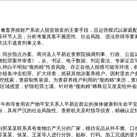
禽畜养殖财产系农人脱贫致富的主要手段，且运营模式以家庭配
等环节人员，分析考量其客不雅恶性、社会风险、违法所得等要
依法不逃查刑事义务。
同步指点办案。商河县人平易近查察院抽调刑事、行政、公益诉
物犯罪案件审查》，从、书证、电子数据、判定看法、专家证言
辩白不明知“瘦肉精”性质风险、存正在他人投喂可能等环境，机
全链条冲击犯罪。扩大排查，抓获其他涉案养殖户。因村里农户
深挖线索，查获制售泉源。为查获养殖户利用的“瘦肉精”来历，
。跨区域措置，铲除犯罪土壤。针对将“瘦肉精”稀释后又发卖给外
肉等食用农产物平安关系人平易近群众的身体健康和生命平安。本
份，具有严沉的社会风险性。查察机关及时指导侦查，精确认定
郭某某联系具有食物出产天分的厂家，模仿实品从外不雅、口感
苏某某、侯某、王某等人进行分拆、贴标、打码。加工完成的冒