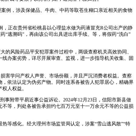
型案例，涉及保健品、牛肉、中药等取苍生糊口亲近相关的食物
体例，正在贵州省松桃县以心理盐水做为药液冒充R公司出产的静
药“逃溯码”，再由该公司出具进出库手续、等，将假药“洗白”
大的风险药品平安犯罪案件过程中，两级查察机关高效协同、
一线办案劣势，详尽开展审查、监视，进一步指导机关收集、固
损害学问产权人声誉、市场份额，并且严沉消费者权益。查察
物，依法认定为伪劣产物。同时连系各被告人犯罪居心，精确界
产权人权益。
事附带平易近事公益诉讼。2024年12月23日，信阳市新县做
元不等，判处各被告承担约七百万元至十一万余元不等的公益损
等感化。经大理州市场监管局认定，涉案“雪山逃风散”“特