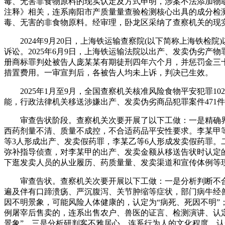
毒、无害非食物原料的现实认定及方式申明，涉案不法添加物
注释》相关，连系南阳市产质量量查验检测核心出具的成分检
毒、无害的非食物原料。经审理，卧龙区采纳了查察机关的现
2024年9月20日，上海铁运输查察院(以下简称上海铁检
诉讼。2025年6月9日，上海铁运输法院以出产、发卖伪劣
册商标罪判处被告人庞某某有期徒刑四年六个月，并惩罚金三
措置费用。一审宣判后，各被告人均未上诉，判决已生效。
2025年1月至9月，全国查察机关核准风险食物平安犯罪1025件
能，行政法律机关移送涉嫌出产、发卖伪劣商品犯罪案件471件49
审查告状阶段。查察机关次要开展了以下工做：一是精确界定
西药剂量不清、质量不成控，不合适药品平安性要求。李某甲等
等3人形成出产、发卖假药罪，李某乙等6人形成发卖假药罪。
弥补指导侦查，对李某甲的出产、发卖金额从移送告状时认定的
下逛发卖人员的从业履历、药质量量、发卖渠道和宣传体例等
审查告状。查察机关次要开展以下工做：一是分析判断不合适
遍及伴有口蹄溃疡、严沉腹泻、关节肿缩等症状，部门病牛经
因不明景象，可能风险人体健康的，认定为“病死、死因不明”；
例屠宰后售卖的，连系出售农户、兽医的证言、检测演讲、认
景象”。三是分析研判客不雅居心。连系行为人的文化程度、