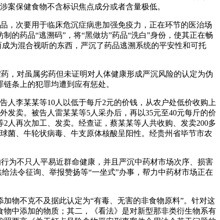
，涉案保健食物不含标识焦点成分或者含量极低。
成品，次要用于临床危沉症病患加强免疫力，正在环节的医治场
的药品“逃溯码”，将“黑做坊”药品“洗白”身份，使其正在畅
而成为混合视听的东西，严沉了药品逃溯系统的平安性和可托
药，对虽属劣药但未证明对人体健康形成严沉风险的认定为伪
罪链条上的犯罪均遭到应有惩处。
告人李某某等10人以低于每斤2元的价钱，从农户处低价收购上
发卖。被告人雷某某等5人采办后，再以35元至40元每斤的价
等2人再次加工、发卖。经查证，蔡某某等人共收购、发卖200多
萄球菌、牛轮状病毒、牛支原体核酸呈阳性。经贵州省毕节市农
行为不只人平易近群命健康，并且严沉中药材市场次序、损害
供给法令征询、举报赞扬等“一坐式”办事，帮力中药材市场正在
加物不克不及据此认定为“有毒、无害的非食物原料”。针对这
食物中添加的物质；其二，《看法》是对新型那非类衍生物系有