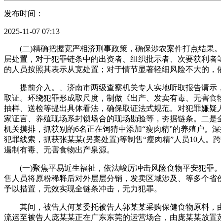
发布时间：
2025-11-07 07:13
(二)精确把握宽严相济刑事政策，确保涉农案件打点结果。
层处置，对于犯罪链条中的出资者、组织批示者、次要获利者
的人员按照其表示从宽处置；对于情节显著轻细风险不大的，
提前介入。、济南市两级查察机关专人实地听取报告请示，
取证。环绕犯罪形成取尺度，制做《出产、发卖有毒、无害食
抽样、送检等提出具体看法，确保取证法式规范。对犯罪嫌疑人
家证言、养殖现场系封锁场合的现场勘验等，夯据链条。二是
机关摸排，抓获别的6名正在饲猜中添加“瘦肉精”的养殖户。
犯罪线索，抓获张某某(另案处置)等制售“瘦肉精”人员10人
遏制有毒、无害食物出产泉源。
(一)聚焦平易近生福祉，依法峻厉冲击风险食物平安犯罪。牛
售人员将原粉稀释后对外层层分销，发卖区域涉及、等多个省
予以措置，无效实现全链条冲击，无力犯罪。
其间，被告人何某委托被告人郭某某采购保健食物原料，由
流运至被告人庞某某正在广东东莞的运营场合，由庞某某放置