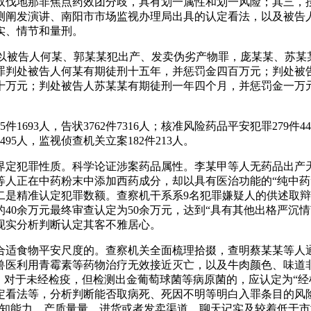
取伐地那非焦点药效团分歧，具有划一属性和划一风险；其三，
测阐发演讲、南阳市市场监视办理局出具的认定看法，以及被告
实、情节和量刑。
院)以被告人何某、郭某某犯出产、发卖伪劣产物罪，庞某某、苏
产物罪判处被告人何某有期徒刑十五年，并惩罚金四百万元；判处
十万元；判处被告人苏某某有期徒刑一年四个月，并惩罚金一万
1693人，告状3762件7316人；核准风险药品平安犯罪279件4
5人，监视侦查机关立案182件213人。
犯罪性质。科学论证涉案药品属性。李某甲等人无药品出产天
人正在中药粉末中添加西药成分，却以具有医治功能的“纯中药”
二是精准认定犯罪数额。查察机干系系9名犯罪嫌疑人的供述取辩
40余万元最终审查认定为50余万元，达到“具有其他出格严沉
现实分析判断认定其客不雅居心。
食物平安尺度的。查察机关全面梳理拾掇，查明蔡某某等人通
兽医利用青霉素等药物治疗无效接近灭亡，以及牛肉颜色、味道
对于未经检疫，但检测出金葡萄球菌等病原菌的，应认定为“经检
定看法等，分析判断能否取病死、死因不明等明白入罪条目的风
认知能力、产质量量、进货或者发卖渠道、聊天记实及较着低于