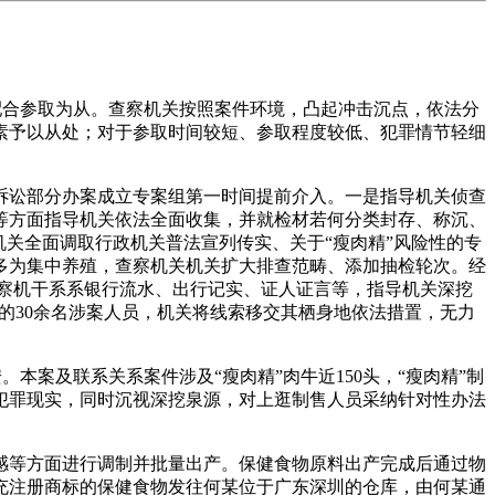
合参取为从。查察机关按照案件环境，凸起冲击沉点，依法分
素予以从处；对于参取时间较短、参取程度较低、犯罪情节轻细
讼部分办案成立专案组第一时间提前介入。一是指导机关侦查
等方面指导机关依法全面收集，并就检材若何分类封存、称沉、
关全面调取行政机关普法宣列传实、关于“瘦肉精”风险性的专
多为集中养殖，查察机关机关扩大排查范畴、添加抽检轮次。经
查察机干系系银行流水、出行记实、证人证言等，指导机关深挖
省的30余名涉案人员，机关将线索移交其栖身地依法措置，无力
案及联系关系案件涉及“瘦肉精”肉牛近150头，“瘦肉精”制
犯罪现实，同时沉视深挖泉源，对上逛制售人员采纳针对性办法
等方面进行调制并批量出产。保健食物原料出产完成后通过物
充注册商标的保健食物发往何某位于广东深圳的仓库，由何某通