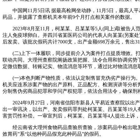
中国网11月5日讯 据最高检网坐动静，11月5日，最高人
药品，并披露了查察机关本年前9个月打点相关案件的数据。
2023年8月至11月，柯某某、吕某某等5人(同上)取被
注人免疫球卵白。并四川省某医药公司的代表人向某某(另案处
后发卖。该批次假药共计7000支，出产金额698万余元，售出31
(二)上下一体履职，同步提前介入为案件打点提质增效。打
联动共同。大理州查察院阐扬政策把握、法令合用和协调劣势
定微信数据、转账记实、物流消息等环节，通过比对物流消息
(一)本色判断产物性质，依法认定制售冒充伪劣产操行为。
机关应连系涉案产物的出产原料、正品配方、检测演讲等分析
分制售伪劣商品犯罪和学问产权犯罪，依法合用法令，确保刑
2024年9月27日，河南省信阳市新县人平易近查察院以出产、
出一审讯决，以出产、发卖假药罪判处柯某某、吕某某等19
害赏罚性补偿。一审宣判后，柯某某、吕某某等4人提出上诉，2
经云南省大理州食物药品查验所查验，涉案药品中检出吡罗昔
效胃药”系“以他种药品假充此种药品”的假药。