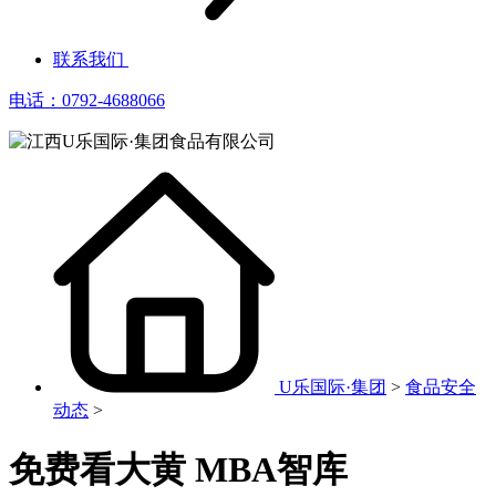
联系我们
电话：0792-4688066
U乐国际·集团
>
食品安全
动态
>
免费看大黄 MBA智库