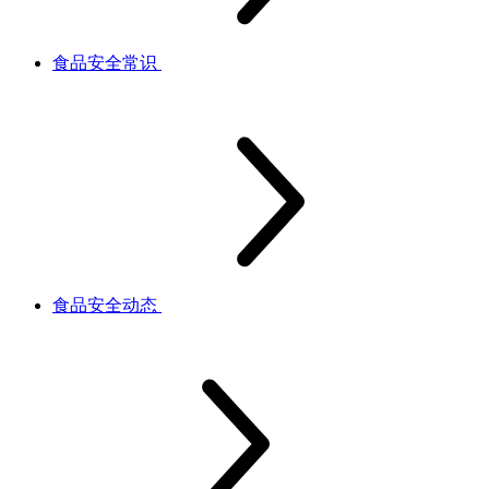
食品安全常识
食品安全动态