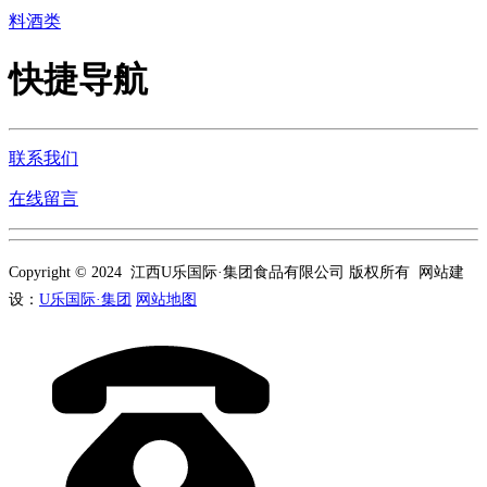
料酒类
快捷导航
联系我们
在线留言
Copyright © 2024 江西U乐国际·集团食品有限公司 版权所有 网站建
设：
U乐国际·集团
网站地图