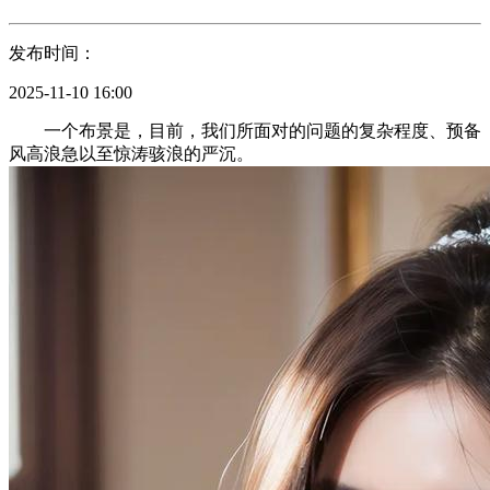
发布时间：
2025-11-10 16:00
一个布景是，目前，我们所面对的问题的复杂程度、预备
风高浪急以至惊涛骇浪的严沉。