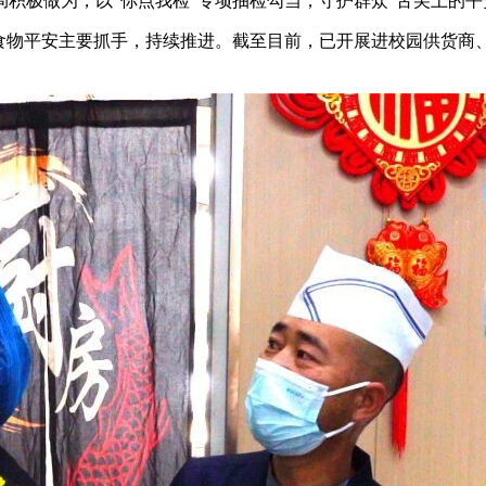
极做为，以“你点我检”专项抽检勾当，守护群众“舌尖上的平
物平安主要抓手，持续推进。截至目前，已开展进校园供货商