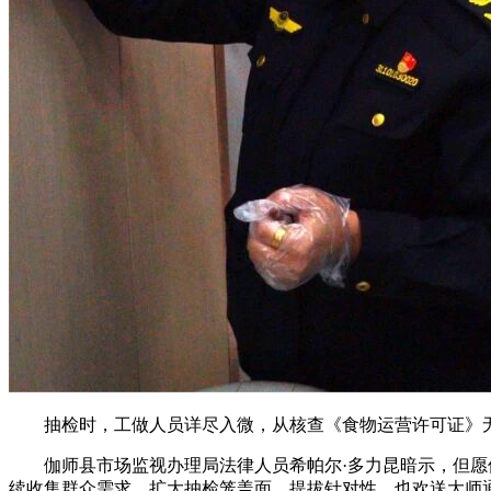
抽检时，工做人员详尽入微，从核查《食物运营许可证》无
伽师县市场监视办理局法律人员希帕尔·多力昆暗示，但愿借
续收集群众需求，扩大抽检笼盖面、提拔针对性。也欢送大师通