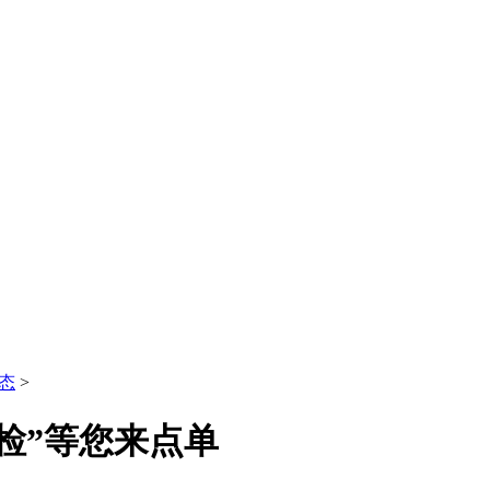
态
>
检”等您来点单