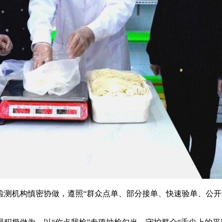
检测机构慎密协做，遵照“群众点单、部分接单、快速验单、公开