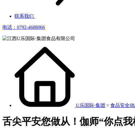
联系我们
电话：0792-4688066
U乐国际·集团
>
食品安全动
舌尖平安您做从！伽师“你点我