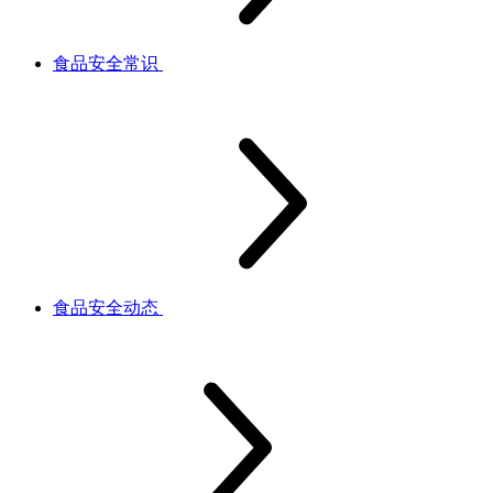
食品安全常识
食品安全动态