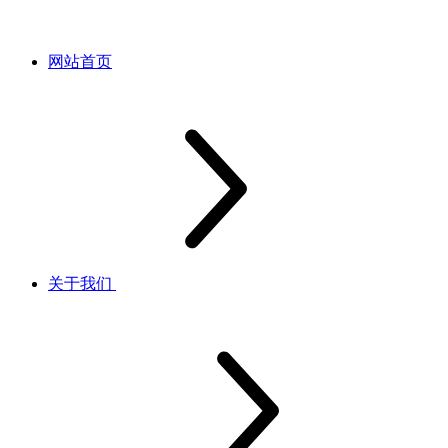
网站首页
关于我们