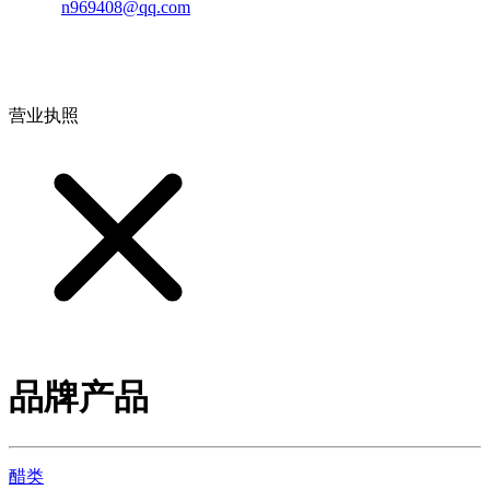
邮箱：
n969408@qq.com
地址：江西省德安县高新技术产业园(宝塔工业园)高新路93号
营业执照
品牌产品
醋类