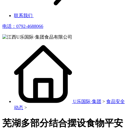
联系我们
电话：0792-4688066
U乐国际·集团
>
食品安全
动态
>
芜湖多部分结合摆设食物平安