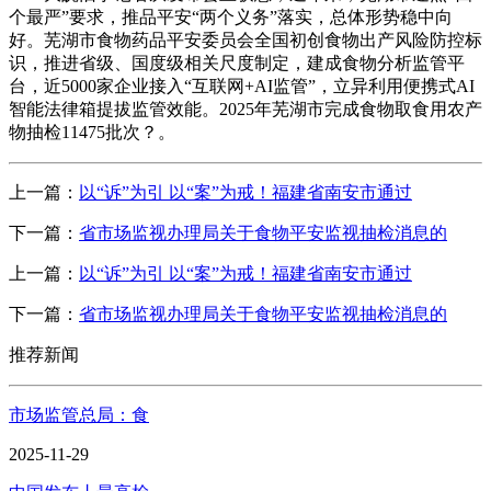
个最严”要求，推品平安“两个义务”落实，总体形势稳中向
好。芜湖市食物药品平安委员会全国初创食物出产风险防控标
识，推进省级、国度级相关尺度制定，建成食物分析监管平
台，近5000家企业接入“互联网+AI监管”，立异利用便携式AI
智能法律箱提拔监管效能。2025年芜湖市完成食物取食用农产
物抽检11475批次？。
上一篇：
以“诉”为引 以“案”为戒！福建省南安市通过
下一篇：
省市场监视办理局关于食物平安监视抽检消息的
上一篇：
以“诉”为引 以“案”为戒！福建省南安市通过
下一篇：
省市场监视办理局关于食物平安监视抽检消息的
推荐新闻
市场监管总局：食
2025-11-29