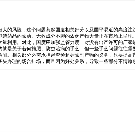
大的风险，这个问题惹起国度相关部分以及国平易近的高度注沉
犯禁药品的农药、无效成分不脚的农药产物大量正在市场上呈现
大量利用。对此，国度应加强监管力度，对没有出产许可的厂家
的就是关于若何施肥、防虫治病的手艺，但一些手艺问题往往需
检测。相关部分必需承担起查验超标农副产物的义务，只要提高
多头办理的场合排场，而且因为好处关系，导致一些部分不情愿