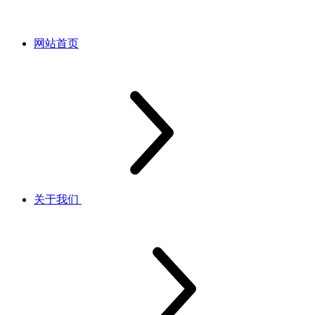
网站首页
关于我们