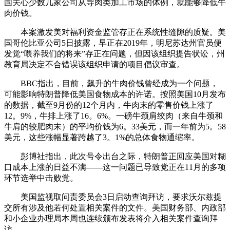
国关心少数几家公司从导肉类加工市场的体例，就能够降低牛
肉价钱。
本案激发美对福利资金监管存正在系统性缝隙的质疑。美
国哥伦比亚公司5日披露，早正在2019年，明尼苏达州官员便
发觉“喂养我们的将来”存正在问题，但因该组织提告状讼，州
教育局决定不合错误该组织申请的项目倡议审查。
BBC指出，目前，飙升的牛肉价钱曾经成为一个问题，
可能影响特朗普降低美国食物成本的许诺。按照美国10月发布
的数据，截至9月份的12个月内，牛肉末的零售价钱上涨了
12。9%，牛排上涨了16。6%。一磅牛颈肩绞肉（来自牛颈和
牛肩的较肥肉末）的平均价钱为6。33美元，而一年前为5。58
美元，这些涨幅显著跨越了3。1%的总体食物通缩率。
彭博社指出，此次号令出台之际，特朗普正回应美国对糊
口成本上涨的日益不满——这一问题已导致党正在11月的多项
环节选举中击败党。
美国监视取问责委员会3日启动查询拜访，要求沃尔兹提
交所有涉及他若何处置相关案件的文件。美国财务部、内政部
和小企业办理局本周也连续颁布发表将介入相关案件查询拜
访。