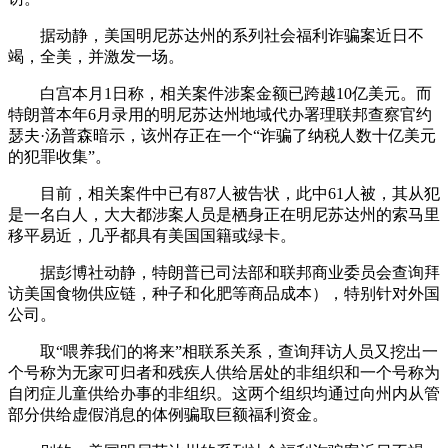
据动静，美国明尼苏达州的系列社会福利诈骗案近日不
竭，全美，并激发一场。
白宫本月1日称，相关案件涉案金额已跨越10亿美元。而
特朗普本年6月录用的明尼苏达州地域代办署理联邦查察官约
瑟夫·汤普森暗示，该州存正在一个“诈骗了纳税人数十亿美元
的犯罪收集”。
目前，相关案件中已有87人被告状，此中61人被，其从犯
是一名白人，大大都涉案人员是栖身正在明尼苏达州的索马里
移平易近，几乎都具有美国国籍或绿卡。
据彭博社动静，特朗普已司法部和联邦商业委员会查询拜
访美国食物供应链，种子和化肥等商品成本），特别针对外国
公司。
取“喂养我们的将来”相联系关系，查询拜访人员又挖出一
个号称为无家可归者和残疾人供给居处的非组织和一个号称为
自闭症儿童供给办事的非组织。这两个组织均通过向州内从管
部分供给虚假消息的体例骗取巨额福利资金。