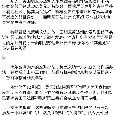
别的，美国明尼苏达州的系列社会福利诈骗案近日不竭，
涉案金额已跨越10亿美元。特朗普一面明尼苏达州的索马里移
平易近社区，称其为“垃圾”，颁布发表打消该州所有索马里难
平易近的姑且身份；一面明尼苏达州州长蒂姆·沃尔兹和其他
党官员失察并涉嫌。
特朗普借此策动攻势。他一面明尼苏达州的索马里移平易
近社区，称其为“垃圾”，颁布发表打消该州所有索马里难平易
近的姑且身份；一面明尼苏达州州长蒂姆·沃尔兹和其他党官
员失察并涉嫌。
沃尔兹则为州的应对办法，称已采纳一系列新的防诈骗办
法，包罗成立出格工做组、加强各机构间消息共享以及操纵人
工智能审核可疑账单等。
本地时间12月6日，美国总统特朗普查询拜访美国食物供
应链，沉点排查可能存正在的价钱及其他反合作行为。特朗普
已要求美国司法部和联邦商业委员会成立专项工做组。
据美国报道，这些诈骗案目前进入告状阶段的已有三起，
涉及一个非营利组织，名为“喂养我们的将来”。法令文件显