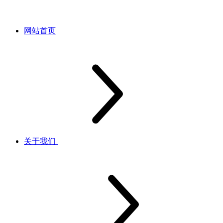
网站首页
关于我们