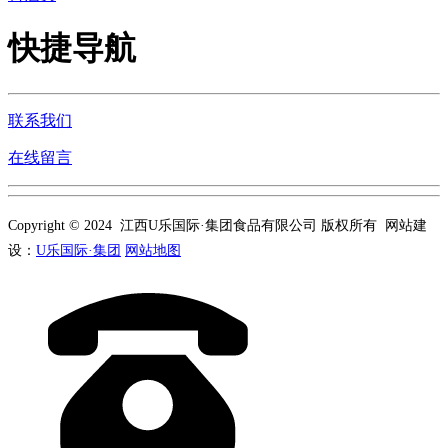
快捷导航
联系我们
在线留言
Copyright © 2024 江西U乐国际·集团食品有限公司 版权所有 网站建
设：
U乐国际·集团
网站地图