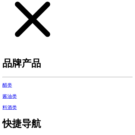
品牌产品
醋类
酱油类
料酒类
快捷导航