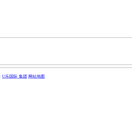
：
U乐国际·集团
网站地图