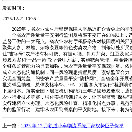
发布时间：
2025-12-21 10:35
2025年，省农业农村厅锚定保障人平易近群众舌尖上的平
——全省农产质量量平安例行监测及格率不变正在98%以上，
监督工做的一大亮点。省农业农村厅积极牵头对接国度相关部
聚焦人参、林蛙、杂粮杂豆等特色劣势农产物，制修订处所尺度
让“吉字号”农产物有标可依、有据可循。针对芹菜、豇豆及沉
步履方案和‘一品一策’攻坚管理方案，实施靶向管理、精准管
全链条监管能力的显著加强，为农产质量量平安保驾护航。依
成立常态化沟通机制，同一风险现患措置尺度，凝结监管合力
实现全面笼盖，织密农产质量量平安“防护网”。全省全年开展省级
批次样品抽检，总体及格率98。9%，对园参入市实行“检测
下层根本。落实全国下层质检机构能力三年提拔步履要求，通过
农业行业技术竞赛，强化实操培训17人次，让下层监管“探头
实行建档立卡办理、常态化风险排查、精准化指点办事，规范开
力的监管行动，建牢从农田到餐桌的平安防地。接下来，将持
上一篇：
2025 年 12 月轨道小车物流系统厂家权势巨子保举