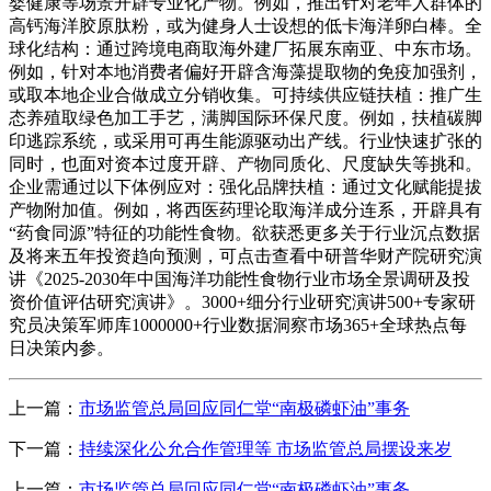
婴健康等场景开辟专业化产物。例如，推出针对老年人群体的
高钙海洋胶原肽粉，或为健身人士设想的低卡海洋卵白棒。全
球化结构：通过跨境电商取海外建厂拓展东南亚、中东市场。
例如，针对本地消费者偏好开辟含海藻提取物的免疫加强剂，
或取本地企业合做成立分销收集。可持续供应链扶植：推广生
态养殖取绿色加工手艺，满脚国际环保尺度。例如，扶植碳脚
印逃踪系统，或采用可再生能源驱动出产线。行业快速扩张的
同时，也面对资本过度开辟、产物同质化、尺度缺失等挑和。
企业需通过以下体例应对：强化品牌扶植：通过文化赋能提拔
产物附加值。例如，将西医药理论取海洋成分连系，开辟具有
“药食同源”特征的功能性食物。欲获悉更多关于行业沉点数据
及将来五年投资趋向预测，可点击查看中研普华财产院研究演
讲《2025-2030年中国海洋功能性食物行业市场全景调研及投
资价值评估研究演讲》。3000+细分行业研究演讲500+专家研
究员决策军师库1000000+行业数据洞察市场365+全球热点每
日决策内参。
上一篇：
市场监管总局回应同仁堂“南极磷虾油”事务
下一篇：
持续深化公允合作管理等 市场监管总局摆设来岁
上一篇：
市场监管总局回应同仁堂“南极磷虾油”事务