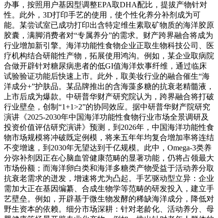
办事，按照用户基因型调整EPA取DHA配比，提拔产物针对
性。此外，3D打印手艺的使用，使个性化养分补剂成为可
能。某尝试室已成功打印出含特定维生素取矿物质的海洋胶原
胶囊，满脚消费者对“专属养分”的需求。财产跨界融合将成为
行业增加新引擎。海洋功能性食物企业正取生物科技公司、医
疗机构结合研能性产物，拓展使用鸿沟。例如，某企业取病院
合做开辟针对糖尿病患者的低GI值海洋炊事纤维，通过临床
试验验证功能后快速上市。此外，取美妆行业的融合催生“海
洋成分+”护肤品。某品牌推出的含海藻多糖的抗衰老精髓液，
上市后成为爆款。中研普华财产研究院认为，跨界融合将打破
行业壁垒，创制“1+1>2”的协同效应。据中研普华财产院研究
演讲《2025-2030年中国海洋功能性食物行业市场全景调研及
投资价值评估研究演讲》预测，到2026年，中国海洋功能性食
物市场规模将冲破既定例模，将来五年年均复合增加率将连结
不变增速，到2030年无望达到千亿规模。此中，Omega-3类养
分弥补剂因正在心脑血管健康范畴的显著功能，仍将占领最大
市场份额；而海洋卵白类和海洋多糖类产物受益于活动养分取
抗衰老需求的迸发，增速将尤为凸起。手艺驱动型立异：企业
需加大正在基因编纂、合成生物学等范畴的研发投入，建立手
艺壁垒。例如，开辟基于微生物发酵的稀缺海洋成分，降低对
野生资本的依赖。细分市场深耕：针对老龄化、活动养分、母