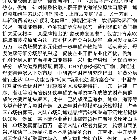
知功能改善的需求，促使海洋钙、DHA藻油等产物成为市场
热点。例如，针对骨质松散人群开辟的海洋胶原肽口服液，通
过添加维生素D3加强钙接收，上市后复购率高。另一方面，
年轻消费者逃求“便利化健康”，推能性零食、饮品等跨界产物
兴起。海藻能量棒、鱼油软糖等立异形态，通过降低消费门槛
扩大受众根本。某品牌推出的“熬夜修复套餐”，包含虾青素软
糖取海藻胶原卵白饮，精准切入都会白领场景，单月发卖额破
万万。消费场景的多元化进一步丰硕产物矩阵。活动养分、母
婴健康等细分场景的兴起，促使企业开辟专业化产物。例如，
针对健身人群的海洋卵白能量棒，采用低温烘焙手艺保留养分
成分，成为健身房标配;而添加DHA的妊妇藻油产物，则通过
母婴渠道渗入下沉市场。中研普华财产研究院指出，消费分层
使行业从“单一功能合作”转向“场景化处理方案合作”，中国海
洋功能性食物财产呈现较着的区域集聚特征。山东、福建、广
东、浙江等沿海省份凭仗丰硕的海洋资本和成熟的财产集群，
成为次要产能集聚区。此中，已构成涵盖海参、鲍鱼、海藻等
多类产物的完整财产链，2025年财产规模冲破必然规模，占全
国市场份额高。内陆市场则通过品牌营销和渠道下沉逐渐提拔
认知度。例如，某内陆企业通过曲播带货推广海洋胶原卵白肽
粉，单场发卖额破百万，证明内陆市场潜力庞大。跨境电商的
兴起加快了国际品牌取本本地货品的合作。东南亚、中东等地
域因文化附近取需求契合，成为首批方针市场。例如，某企业