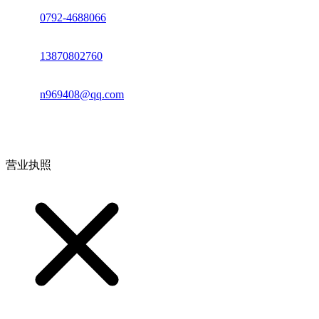
座机：
0792-4688066
电话：
13870802760
邮箱：
n969408@qq.com
地址：江西省德安县高新技术产业园(宝塔工业园)高新路93号
营业执照