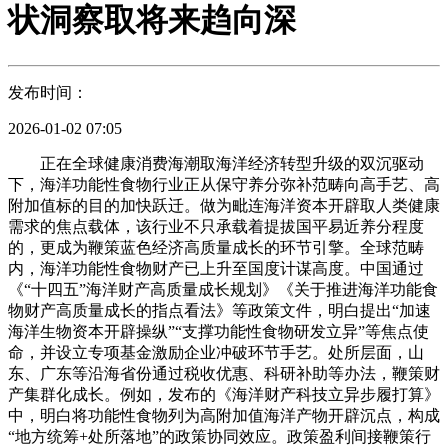
状洞察取将来趋向深
发布时间：
2026-01-02 07:05
正在全球健康消费海潮取海洋经济转型升级的双沉驱动
下，海洋功能性食物行业正从保守养分弥补范畴向高手艺、高
附加值标的目的加快跃迁。做为毗连海洋资本开辟取人类健康
需求的焦点载体，该行业不只承载着提拔国平易近养分程度
的，更成为鞭策蓝色经济高质量成长的环节引擎。全球范畴
内，海洋功能性食物财产已上升至国度计谋高度。中国通过
《“十四五”海洋财产高质量成长规划》《关于推进海洋功能食
物财产高质量成长的指点看法》等政策文件，明白提出“加速
海洋生物资本开辟操纵”“支撑功能性食物研发立异”等焦点使
命，并设立专项基金激励企业冲破环节手艺。处所层面，山
东、广东等沿海省份通过税收优惠、科研补助等办法，鞭策财
产集群化成长。例如，发布的《海洋财产科技立异步履打算》
中，明白将功能性食物列为高附加值海洋产物开辟沉点，构成
“地方统筹+处所落地”的政策协同效应。政策盈利间接鞭策行