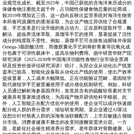
业规范化成长。截至2025年，中国已获批的含海洋来历成分的
保健食物注册批文超千件，占功能性保健食物总量的近两成，
较2019年增加近三倍。这一趋向反映出监管系统对海洋生物资
本药食同源属性的逐渐采取，为企业产物立异供给了合规通
道。手艺改革是行业升级的焦点动力。正在原料提取环节，酶
解法、超临界流体萃取、蒸馏等手艺的使用，显著提拔了活性
成分的纯度取不变性。例如，蒸馏手艺可去除鱼油腥味并保留
Omega-3脂肪酸活性，而微胶囊化手艺则将虾青素等抗氧化成
分包裹于可溶性载体中，提高生物利费用。据中研普华财产院
研究演讲《2025-2030年中国海洋功能性食物行业市场全景调
研及投资价值评估研究演讲》统计，头部企业从动化出产线笼
盖率已较高，智能化设备取从动化出产线的使用，使出产效率
提拔显著，人工成本大幅降低。正在功能验证范畴，基因组学
取代谢组学手艺被普遍使用于成分感化机制研究。例如，科研
人员通过解析海参基因序列，发觉其含有的硫酸软骨素对关节
健康具有显著推进感化，为高端产物开辟供给科学根据。此
外，人工智能正在配方优化中的使用，使企业可以或许快速婚
配分歧人群的养分需求，缩短研发周期。某企业通过AI算法
设想出针对熬夜人群的深海鱼油软糖配方，上市后敏捷占领细
分市场。消费者健康不雅念的改变间接鞭策需求分层。一方
面，老龄化社会催生精准养分需求。老年群体对骨骼健康、认