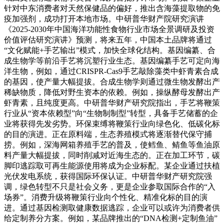
针对中东消费者对天然保健品的偏好，推出含海藻提取物的免
疫加强剂，成功打开本地市场。中研普华财产院研究演讲
《2025-2030年中国海洋功能性食物行业市场全景调研及投资
价值评估研究演讲》预测，将来五年，中国本土品牌将通过
“文化赋能+手艺输出”模式，加快全球化结构。基因编纂、合
成生物学等前沿手艺将沉塑行业生态。基因编纂手艺可定向海
洋生物，例如，通过CRISPR-Cas9手艺敲除藻类中虾青素合成
的基因，使产量大幅提拔。合成生物学则通过微生物发酵出产
稀缺物质，降低对野生资本的依赖。例如，操纵酵母发酵出产
虾青素，且纯度更高。中研普华财产研究院指出，手艺将鞭策
行业从“资本依赖型”向“生物制制型”转型，具备手艺储蓄的企
业将获得先发劣势。环保束缚将鞭策行业向绿色化、低碳化标
的目的演进。正在原料端，生态养殖模式将逐渐替代保守捕
捞。例如，深海网箱养殖手艺的普及，使鳕鱼、鲭鱼等鱼油原
料产量大幅提拔，同时削减对近海生态的。正在加工环节，碳
脚印逃踪取可再生能源使用将成为企业标配。某企业通过扶植
光伏发电系统，获得国际环保认证。中研普华财产研究院强
调，绿色转型不只是社会义务，更是企业参取国际合作的“入
场券”。消费升级将鞭策行业向个性化、精准化标的目的演
进。通过基因检测取健康数据逃踪，企业可以或许为消费者供
给定制养分方案。例如，某品牌推出的“DNA检测+定制鱼油”