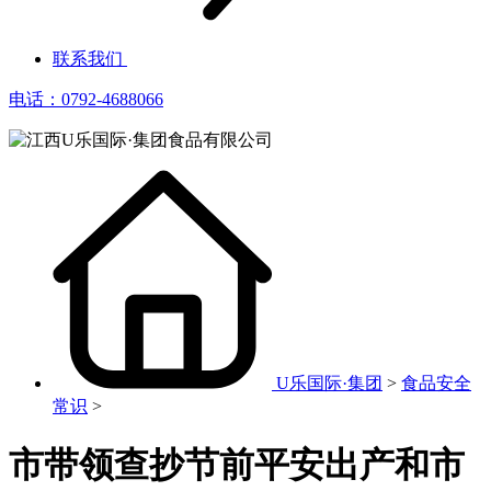
联系我们
电话：0792-4688066
U乐国际·集团
>
食品安全
常识
>
市带领查抄节前平安出产和市