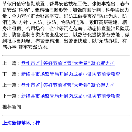
节假日值守备勤放置，督导安然扶植工做。张振丰指出，春节
是安然“科场”，要精确把握形势，加强前瞻研判，科学摆设力
量，全力守护群命财富平安。消防工做要贯彻“防止为从、防
消连系”方针，人防、技防、物防相连系，紧盯高层建建、栖
身出租房、合用场合、企业等沉点范畴，动态排查整治风险现
患，防备遏制各类火警变乱发生。以数智化提拔警务效能，做
到批示更顺畅、布警更精准、出警更快速，以“无感办理、有
感办事”建牢安然防地。
上一篇：
盘州市监│答好节前监管“大考卷” 凝心聚力护
下一篇：
新绛县市场监管局开展肉成品小做坊节前专项查
上一篇：
盘州市监│答好节前监管“大考卷” 凝心聚力护
下一篇：
新绛县市场监管局开展肉成品小做坊节前专项查
推荐新闻
上海新规落地：拧