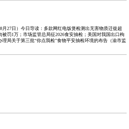
8月27日）今日导读：多款网红电饭煲检测出无害物质迁徙超
臭肉被罚1万；市场监管总局征2026食安抽检；美国对我国出口枸
监视办理局关于第三批“你点我检”食物平安抽检环境的布告（渝市监