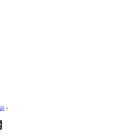
识
>
网