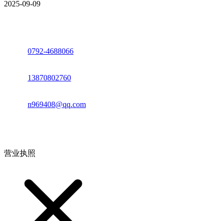
2025-09-09
座机：
0792-4688066
电话：
13870802760
邮箱：
n969408@qq.com
地址：江西省德安县高新技术产业园(宝塔工业园)高新路93号
营业执照