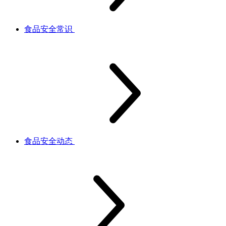
食品安全常识
食品安全动态