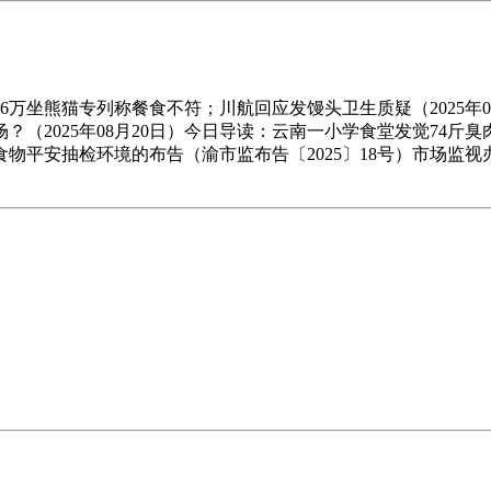
坐熊猫专列称餐食不符；川航回应发馒头卫生质疑（2025年0
？（2025年08月20日）今日导读：云南一小学食堂发觉74斤
4批次食物平安抽检环境的布告（渝市监布告〔2025〕18号）市场