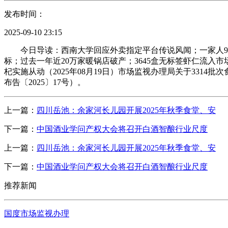
发布时间：
2025-09-10 23:15
今日导读：西南大学回应外卖指定平台传说风闻；一家人96万
标；过去一年近20万家暖锅店破产；3645盒无标签虾仁流入市场
杞实施从动（2025年08月19日）市场监视办理局关于331
布告〔2025〕17号）。
上一篇：
四川岳池：余家河长儿园开展2025年秋季食堂、安
下一篇：
中国酒业学问产权大会将召开白酒智酿行业尺度
上一篇：
四川岳池：余家河长儿园开展2025年秋季食堂、安
下一篇：
中国酒业学问产权大会将召开白酒智酿行业尺度
推荐新闻
国度市场监视办理