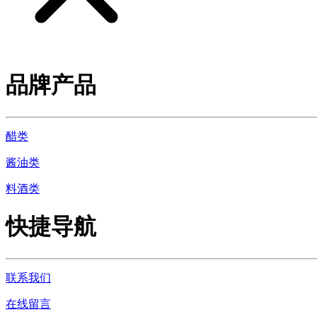
品牌产品
醋类
酱油类
料酒类
快捷导航
联系我们
在线留言