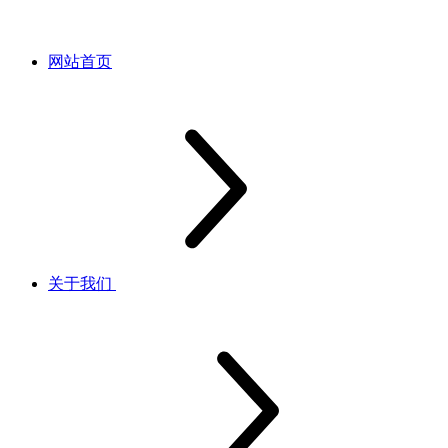
网站首页
关于我们