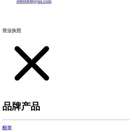
邮箱：
n969408@qq.com
地址：江西省德安县高新技术产业园(宝塔工业园)高新路93号
营业执照
品牌产品
醋类