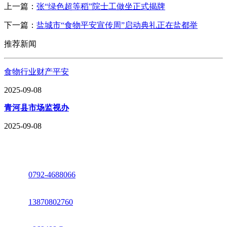
上一篇：
张“绿色超等稻”院士工做坐正式揭牌
下一篇：
盐城市“食物平安宣传周”启动典礼正在盐都举
推荐新闻
食物行业财产平安
2025-09-08
青河县市场监视办
2025-09-08
座机：
0792-4688066
电话：
13870802760