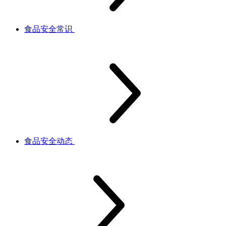
食品安全常识
食品安全动态