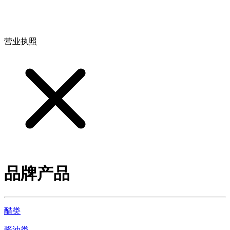
地址：江西省德安县高新技术产业园(宝塔工业园)高新路93号
营业执照
品牌产品
醋类
酱油类