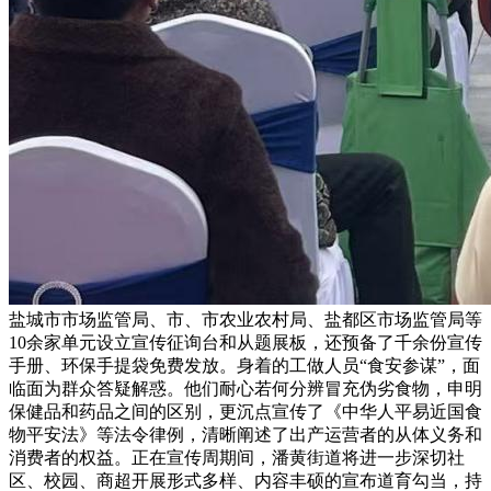
盐城市市场监管局、市、市农业农村局、盐都区市场监管局等
10余家单元设立宣传征询台和从题展板，还预备了千余份宣传
手册、环保手提袋免费发放。身着的工做人员“食安参谋”，面
临面为群众答疑解惑。他们耐心若何分辨冒充伪劣食物，申明
保健品和药品之间的区别，更沉点宣传了《中华人平易近国食
物平安法》等法令律例，清晰阐述了出产运营者的从体义务和
消费者的权益。正在宣传周期间，潘黄街道将进一步深切社
区、校园、商超开展形式多样、内容丰硕的宣布道育勾当，持