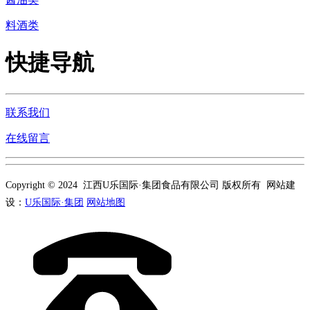
料酒类
快捷导航
联系我们
在线留言
Copyright © 2024 江西U乐国际·集团食品有限公司 版权所有 网站建
设：
U乐国际·集团
网站地图