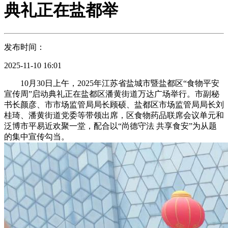
典礼正在盐都举
发布时间：
2025-11-10 16:01
10月30日上午，2025年江苏省盐城市暨盐都区“食物平安
宣传周”启动典礼正在盐都区潘黄街道万达广场举行。市副秘
书长颜彦、市市场监管局局长顾硕、盐都区市场监管局局长刘
桂琦、潘黄街道党委等带领出席，区食物药品联席会议单元和
泛博市平易近欢聚一堂，配合以“尚德守法 共享食安”为从题
的集中宣传勾当。