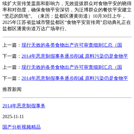
续扩大宣传笼盖面和影响力，无效提拔群众对食物平安的晓得
率和对劲度，确保食物平安深切，为泛博群众的餐饮平安建立
“坚忍的防地”。（来历：盐都区潘黄街道）10月30日上午，
2025年江苏省盐城市暨盐都区“食物平安宣传周”启动典礼正在
盐都区潘黄街道万达广场举行。
上一篇：
现行无效的各类食物出产许可审查细则汇总（国
下一篇：
2014年恶意制假事务逐步削减 原料污染仍是食物平
上一篇：
现行无效的各类食物出产许可审查细则汇总（国
下一篇：
2014年恶意制假事务逐步削减 原料污染仍是食物平
推荐新闻
2014年恶意制假事务
2025-11-11
国产分析视频精品