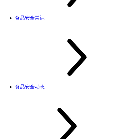
食品安全常识
食品安全动态