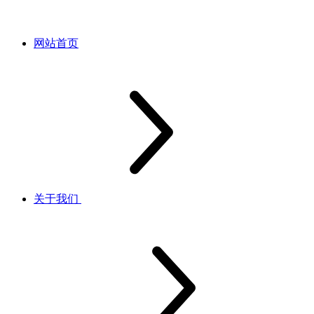
网站首页
关于我们