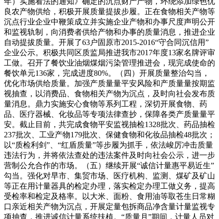
年）实施看法的通知》确定的沉点财产产物，环绕添加绿色优
良农产物供给，积极开展质量提拔步履。正在食物相关产物等
沉点行业企业中鞭策成立并实施企业产物和办事尺度声明公开
和监视轨制，向消费者供给产物和办事的质量消息，推进企业
自动提拔质量。开展了63户固原市2015-2016“守合同沉信用”
企业公示。积极共同区质监局推进我市2017年度13家名牌评审
工做。召开了餐饮业油烟煤烟污染管理推进会，现完成使命的
餐饮单元136家，完成进度80%。（四）开展质量整治勾当，
优化市场供给质量。加强产质量量平安风险和产质量量按期监
视抽查，以消费品、食物相关产物为沉点，及时向社会发布质
量消息。鼎力实施安心食物等系列工程，深切开展食物、药
品、医疗器械、化妆品等专项法律查抄，保障各类产质量量平
安。截止目前，共完成食物平安监视抽检1328批次、药品抽检
237批次、工业产物179批次、保健食物和化妆品抽检48批次；
以“质检利剑”、“红盾质量”等步履为抓手，依法峻厉冲击质量
违法行为，并将依法查处的违法案件及时向社会公示，进一步
营制公允合作的市场。（五）继续开展“诚信计量惠平易近生”
勾当。强化对早市、集贸市场、医疗机构、监测、煤矿及矿山
等正在用计量器具的检定办理，落实检定办理工做义务，提高
受检率和检定及格率。以大米、面粉、食用油等取苍生日常糊
口亲近相关产物为沉点，开展定量包拆商品净含量计量监视专
项抽查，推进诚信计量系统扶植。“质量月”期间，计量人员对