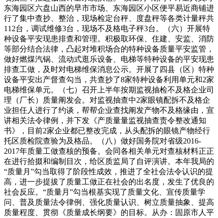
东海园区六盘山西的早市市场、东海园区小区便平易近商铺进
行了集中查抄、整治，现场检定台秤、度盘秤等各类计量秤共
112台，调试维修3台，现场不及格电子秤3台。（六）开展特
种设备平安现患排查和管理。积极取环保、住建、安监、消防
等部分结合法律，凸起对堆积场合的特种设备质量平安监管，
做好燃煤汽锅、流动式逛乐设备、电梯等特种设备的平安现患
排查工做，及时对电梯维保消息公示。开展了四县（区）特种
设备平安出产督查勾当，共查抄了8家特种设备利用单元和2家
电梯维保单元。（七）召开上半年按期监视抽检不及格企业司
理（厂长）质量阐发会。对监视抽查中2家眼镜配拆不及格企
业担任人进行了约谈，帮帮企业查找阐发产物不及格缘由，宣
讲相关法令律例，并下发《产质量量监视抽查责令整改通知
书》，目前2家企业都已整改完成，从头配拆的眼镜产物经行
托区质检院查验为及格品。（八）做好国务院对省级2016-
2017年质量工做查核的预备。会同各相关单元对查核材料正正
在进行拾掇和编制目次，给区质监局了自评演讲。本年我局的
“质量月”勾当取得了阶段性成效，推进了全社会法令认识的提
高，进一步提拔了质量工做正在社会的出名度，发生了优良的
社会反应。“质量月”勾当根基实现了质量文化、宣传质量学
问、普及质量法令律例、强化质量认识、树立质量抽象、提高
质量程度、贯彻《质量成长纲要》的目标。从办：固原市人平