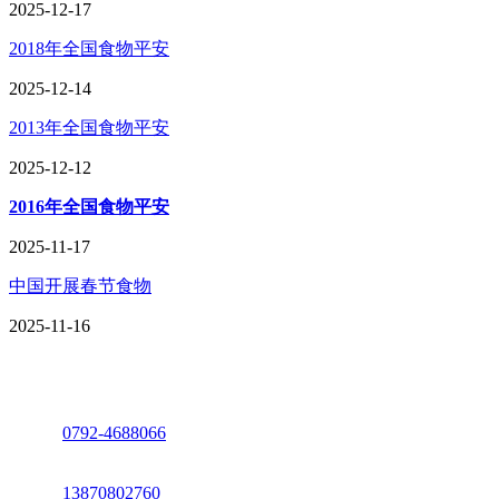
2025-12-17
2018年全国食物平安
2025-12-14
2013年全国食物平安
2025-12-12
2016年全国食物平安
2025-11-17
中国开展春节食物
2025-11-16
座机：
0792-4688066
电话：
13870802760