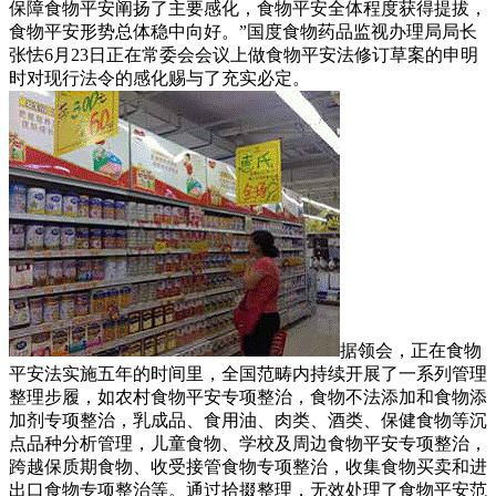
保障食物平安阐扬了主要感化，食物平安全体程度获得提拔，
食物平安形势总体稳中向好。”国度食物药品监视办理局局长
张怯6月23日正在常委会会议上做食物平安法修订草案的申明
时对现行法令的感化赐与了充实必定。
据领会，正在食物
平安法实施五年的时间里，全国范畴内持续开展了一系列管理
整理步履，如农村食物平安专项整治，食物不法添加和食物添
加剂专项整治，乳成品、食用油、肉类、酒类、保健食物等沉
点品种分析管理，儿童食物、学校及周边食物平安专项整治，
跨越保质期食物、收受接管食物专项整治，收集食物买卖和进
出口食物专项整治等。通过拾掇整理，无效处理了食物平安范