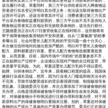
集食物买卖第三方平台供给者做出更有益于消费者的许诺的，
该当履行许诺。草案同时，第三方平台供给者应对入网食物运
营者进行实名登记并明白其办理义务；依法该当取得食物出产
运营许可证的，还该当审查其许可证；消费者通过第三方买卖
平台采办食物权益遭到损害的，第三方平台如不克不及供给入
网食物运营者实正在地址和无效联系体例的，该当先行赔付。
王陇德委员正在6月27日接管收集正在线时暗示，这些都将有
帮于保障食物收集营销的平安和质量。自从“三聚氰胺”奶粉事
务曝出后，社会对婴长儿配方乳粉的平安问题一曲十分关心，
本次修法也特地对此做出愈加严酷的，明白对于婴长儿食物的
配方、原料都要进行存案。婴长儿配方食物每批都要逐批查
验，从而质量。目前，国内市场中“洋奶粉”的质量参差不齐，
正在贴牌出产过程中，企业难以实现对产物的全过程监管，带
来质量平安风险。为此，草案还婴长儿配方乳粉不得以委托、
贴牌、分拆体例出产。近年来，跟着糊口程度的提高，我国保
健操行业成长迅猛，然而，因为行业准入门槛低和相关法令的
不完美，导致市场繁荣成长的背后着强调功能、制假贩假等各
类乱象。王陇德委员引见称，本次点窜添加了对保健食物的相
关办理，出格是强调保健食物不得对健康和生命发生风险。同
时，对保健食物分不怜悯况进行注册办理和存案办理，对于用
新原料出产的保健食物明白要颠末注册。别的，草案还对保健
食物的出产提出了具体的出产质量办理规范。委员们正在审议