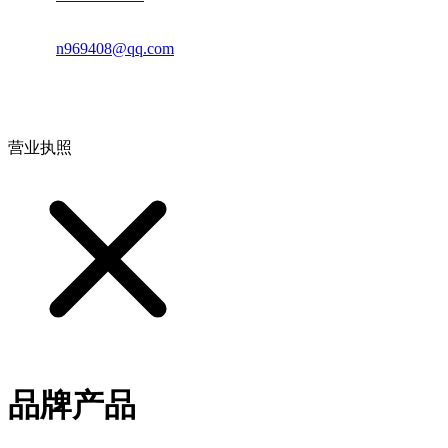
邮箱：
n969408@qq.com
地址：江西省德安县高新技术产业园(宝塔工业园)高新路93号
营业执照
品牌产品