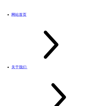
网站首页
关于我们