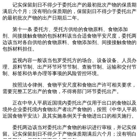
记实保留刻日不得少于委托出产的最初批次产物的保质期
满后六个月；没有明白保质期的，保留刻日不得少于委托出产
的最初批次产物的出产日期后二年。
第十一条 委托方、受托方供给的食物原料、食物添加
剂、间接接触食物的包拆材料该当合适食物平安尺度，委托两
边该当对各自供给的食物原料、食物添加剂、间接接触食物的
包拆材料担任。
监视内容一般该当包罗受托方的场合、设备设备、人员办
理、原料节制、出产环节环节节制、查验节制、运输和交付节
制、标签和仿单办理等事项的风险管控环境。
按照法令律例、食物平安尺度和食物出产许可相关要求，
需要完整工艺出产的食物，不得将部门环节委托出产。
正在中华人平易近国境内委托出产仅用于出口的食物以及
境外企业委托境内食物出产者出产食物的，按照《中华人平易
近国食物平安法》及其实施条例关于食物进出口的相关施行。
委托两边该当对委托出产食物的标识进行审核，并记实保
留。记实保留刻日不得少于产物保质期满后六个月；没有明白