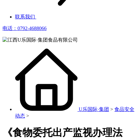
联系我们
电话：0792-4688066
U乐国际·集团
>
食品安全
动态
>
《食物委托出产监视办理法