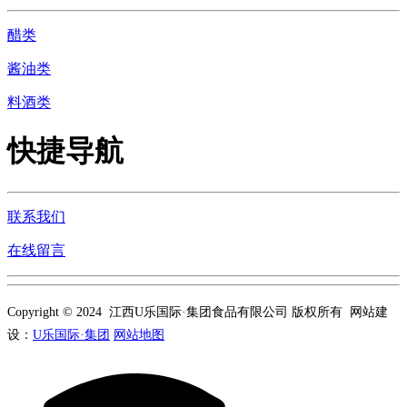
醋类
酱油类
料酒类
快捷导航
联系我们
在线留言
Copyright © 2024 江西U乐国际·集团食品有限公司 版权所有 网站建
设：
U乐国际·集团
网站地图