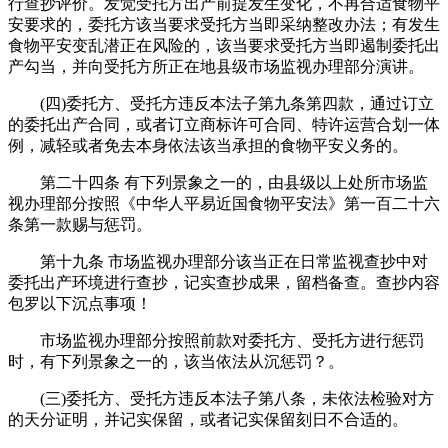
行查抄评价。发觉受托方出产前提发生变化，不再合适食物平
安要求的，委托方该当要求受托方当即采纳整改办法；有发生
食物平安变乱潜正在风险的，该当要求受托方当即遏制委托出
产勾当，并向受托方所正在地县级市场监视办理部分演讲。
(四)委托方、受托方违反本法子第九条第四款，通过订立
的委托出产合同，或者订立商标许可合同、特许运营合划一体
例，减轻或者免去本身依法该当承担的食物平安义务的。
第二十四条 有下列景象之一的，由县级以上处所市场监
视办理部分按照《中华人平易近国食物平安法》第一百二十六
条第一款赐与惩罚。
第十九条 市场监视办理部分该当正在日常监视查抄中对
委托出产环境进行查抄，记实查抄成果，留档备查。查抄内容
包罗以下沉点事项！
市场监视办理部分按照前款对委托方、受托方进行惩罚
时，有下列景象之一的，该当依法从沉惩罚？。
(三)委托方、受托方违反本法子第八条，未依法检验对方
的天分证明，并记实保留，或者记实保留刻日不合适的。