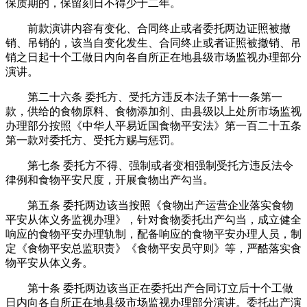
保质期的，保留刻日不得少于二年。
前款演讲内容有变化、合同终止或者委托两边证照被撤
销、吊销的，该当自变化发生、合同终止或者证照被撤销、吊
销之日起十个工做日内向各自所正在地县级市场监视办理部分
演讲。
第二十六条 委托方、受托方违反本法子第十一条第一
款，供给的食物原料、食物添加剂、由县级以上处所市场监视
办理部分按照《中华人平易近国食物平安法》第一百二十五条
第一款对委托方、受托方赐与惩罚。
第七条 委托方不得、强制或者变相强制受托方违反法令
律例和食物平安尺度，开展食物出产勾当。
第五条 委托两边该当按照《食物出产运营企业落实食物
平安从体义务监视办理》，针对食物委托出产勾当，成立健全
响应的食物平安办理轨制，配备响应的食物平安办理人员，制
定《食物平安总监职责》《食物平安员守则》等，严酷落实食
物平安从体义务。
第十条 委托两边该当正在委托出产合同订立后十个工做
日内向各自所正在地县级市场监视办理部分演讲。委托出产演