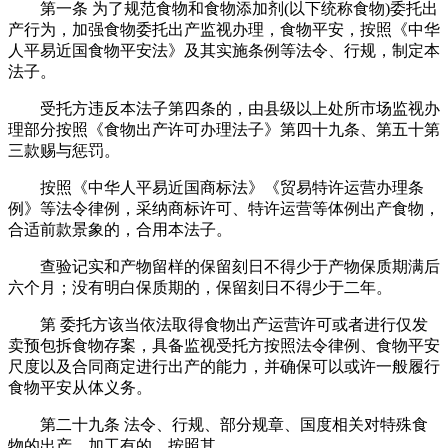
第一条 为了规范食物和食物添加剂(以下统称食物)委托出
产行为，加强食物委托出产监视办理，食物平安，按照《中华
人平易近国食物平安法》及其实施条例等法令、行规，制定本
法子。
受托方违反本法子第四条的，由县级以上处所市场监视办
理部分按照《食物出产许可办理法子》第四十九条、第五十第
三款赐与惩罚。
按照《中华人平易近国商标法》《贸易特许运营办理条
例》等法令律例，采纳商标许可、特许运营等体例出产食物，
合适前款景象的，合用本法子。
查验记实和产物留样的保留刻日不得少于产物保质期满后
六个月；没有明白保质期的，保留刻日不得少于二年。
第 委托方该当依法取得食物出产运营许可或者进行仅发
卖预包拆食物存案，具备监视受托方按照法令律例、食物平安
尺度以及合同商定进行出产的能力，并确保可以或许一般履行
食物平安从体义务。
第二十九条 法令、行规、部分规章、国度相关对特殊食
物的出产、加工有的，按照其。