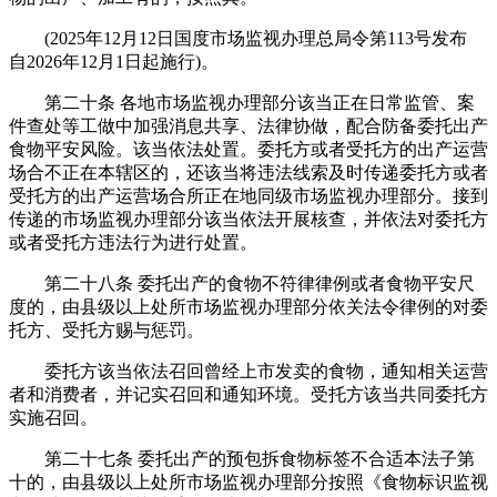
(2025年12月12日国度市场监视办理总局令第113号发布
自2026年12月1日起施行)。
第二十条 各地市场监视办理部分该当正在日常监管、案
件查处等工做中加强消息共享、法律协做，配合防备委托出产
食物平安风险。该当依法处置。委托方或者受托方的出产运营
场合不正在本辖区的，还该当将违法线索及时传递委托方或者
受托方的出产运营场合所正在地同级市场监视办理部分。接到
传递的市场监视办理部分该当依法开展核查，并依法对委托方
或者受托方违法行为进行处置。
第二十八条 委托出产的食物不符律律例或者食物平安尺
度的，由县级以上处所市场监视办理部分依关法令律例的对委
托方、受托方赐与惩罚。
委托方该当依法召回曾经上市发卖的食物，通知相关运营
者和消费者，并记实召回和通知环境。受托方该当共同委托方
实施召回。
第二十七条 委托出产的预包拆食物标签不合适本法子第
十的，由县级以上处所市场监视办理部分按照《食物标识监视