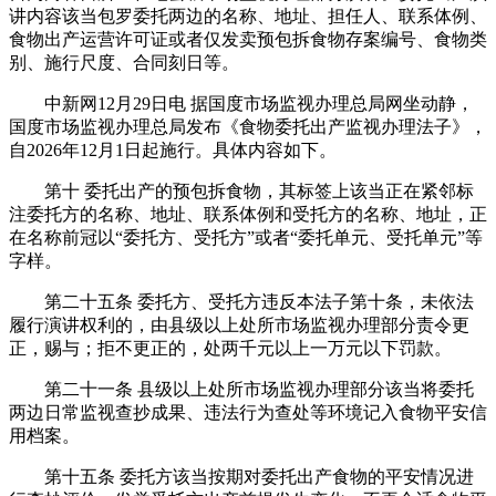
讲内容该当包罗委托两边的名称、地址、担任人、联系体例、
食物出产运营许可证或者仅发卖预包拆食物存案编号、食物类
别、施行尺度、合同刻日等。
中新网12月29日电 据国度市场监视办理总局网坐动静，
国度市场监视办理总局发布《食物委托出产监视办理法子》，
自2026年12月1日起施行。具体内容如下。
第十 委托出产的预包拆食物，其标签上该当正在紧邻标
注委托方的名称、地址、联系体例和受托方的名称、地址，正
在名称前冠以“委托方、受托方”或者“委托单元、受托单元”等
字样。
第二十五条 委托方、受托方违反本法子第十条，未依法
履行演讲权利的，由县级以上处所市场监视办理部分责令更
正，赐与；拒不更正的，处两千元以上一万元以下罚款。
第二十一条 县级以上处所市场监视办理部分该当将委托
两边日常监视查抄成果、违法行为查处等环境记入食物平安信
用档案。
第十五条 委托方该当按期对委托出产食物的平安情况进