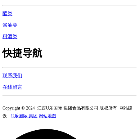
醋类
酱油类
料酒类
快捷导航
联系我们
在线留言
Copyright © 2024 江西U乐国际·集团食品有限公司 版权所有 网站建
设：
U乐国际·集团
网站地图