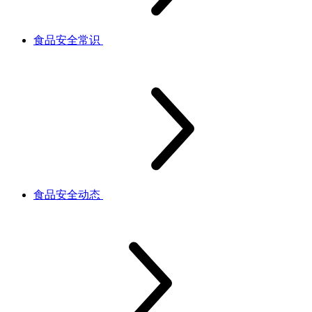
食品安全常识
食品安全动态