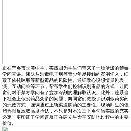
正在宁乡市玉潭中学，实践团为学生们带来了一场活泼的禁毒
学问宣讲。团队从涉毒电子烟等青少年易接触的案例切入，细
致了依托咪酯等新型毒品的风险性。通细致心设想情景剧表
演、互动问答等环节，帮帮学生们控制识别毒品的方式，让同
窗们对于禁毒学问有了愈加深刻的理解取认识。此外，连系当
下社会上假劣药品众多的问题，向同窗们教授了识别假药劣药
的无效方式，强调通过正轨渠道购药的主要性。现场师生的强
烈热闹反应取高度承认，不只是对本次三下乡勾当实践的充实
必定，更印证了学问普及正在建立生命平安防地过程中的主要
价值。