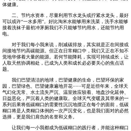
体健康。
二、节约水资本，尽量利用节水龙头或拧紧水龙头，最好
可以或许“一水多用”。好比淘米水能够用来洗菜，洗手水能够
接着洗袜子最初冲茅厕我们不只能够节约用水，还能节约用
电。
对于我们每小我来说，削减碳排放，其实就是正在间接或
间接地节约高碳能源。但正在日常糊口中，我们又正在不知不
觉地华侈着大量的能源。若何节能降耗，实现可持续成长，让
人取天然协调相处，已成为人类和成长必必要关心的焦点话
题。
我们巴望清洁的地球，巴望健康的生命，巴望环保的家
园，巴望绿色、巴望健康遍地开花······可是近些年来，全球天
气幻化无常、水土流失严沉、温室效应较着、地盘沙化延伸、
日益恶化，严沉着人类的健康取。全球天气变暖及其带来的一
系列后果将低碳糊口的需要性沉沉地摆正在每个的面前，低碳
糊口将是人类糊口体例的一次严沉变化，也是我们面对的必然
选择，更是我们肩负的名誉和义务。
让我们每一小我都成为低碳糊口的践行者，并能这种糊口