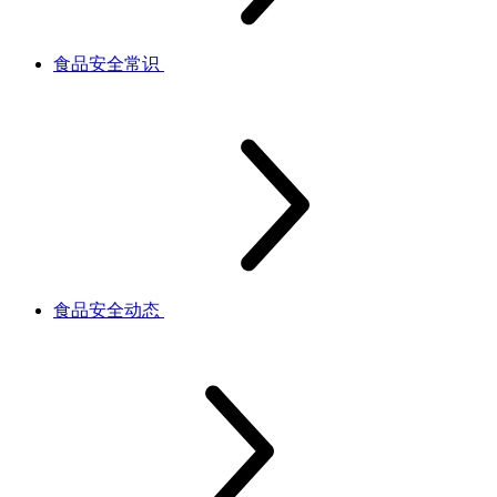
食品安全常识
食品安全动态