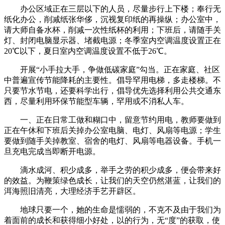
办公区域正在三层以下的人员，尽量步行上下楼；奉行无
纸化办公，削减纸张华侈，沉视复印纸的再操纵；办公室中，
请大师自备水杯，削减一次性纸杯的利用；下班后，请随手关
灯、封闭电脑显示器、堵截电源；冬季室内空调温度设置正在
20℃以下，夏日室内空调温度设置不低于26℃。
开展“小手拉大手，争做低碳家庭”勾当。正在家庭、社区
中普遍宣传节能降耗的主要性。倡导罕用电梯，多走楼梯。不
只要节水节电，还要科学出行，倡导优先选择利用公共交通东
西，尽量利用环保节能型车辆，罕用或不消私人车。
一、正在日常工做和糊口中，留意节约用电，教师要做到
正在午休和下班后关掉办公室电脑、电灯、风扇等电源；学生
要做到随手关掉教室、宿舍的电灯、风扇等电器设备。手机一
旦充电完成当即断开电源。
滴水成河、积少成多，举手之劳的积少成多，便会带来好
的效益。为鞭策绿色成长，让我们的天空仍然湛蓝，让我们的
洱海照旧清亮，大理经济手艺开辟区。
地球只要一个，她的生命是懦弱的，不克不及由于我们为
着面前的成长和获得细小好处，以的行为，无“度”的获取，使