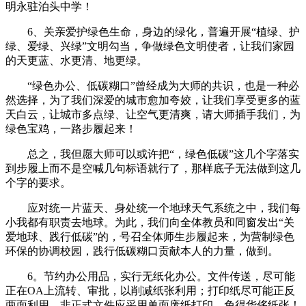
明永驻泊头中学！
6、关亲爱护绿色生命，身边的绿化，普遍开展“植绿、护
绿、爱绿、兴绿”文明勾当，争做绿色文明使者，让我们家园
的天更蓝、水更清、地更绿。
“绿色办公、低碳糊口”曾经成为大师的共识，也是一种必
然选择，为了我们深爱的城市愈加夸姣，让我们享受更多的蓝
天白云，让城市多点绿、让空气更清爽，请大师插手我们，为
绿色宝鸡，一路步履起来！
总之，我但愿大师可以或许把“，绿色低碳”这几个字落实
到步履上而不是空喊几句标语就行了，那样底子无法做到这几
个字的要求。
应对统一片蓝天、身处统一个地球天气系统之中，我们每
小我都有职责去地球。为此，我们向全体教员和同窗发出“关
爱地球、践行低碳”的，号召全体师生步履起来，为营制绿色
环保的协调校园，践行低碳糊口贡献本人的力量，做到。
6。节约办公用品，实行无纸化办公。文件传送，尽可能
正在OA上流转、审批，以削减纸张利用；打印纸尽可能正反
两面利用，非正式文件应采用单面废纸打印，免得华侈纸张！