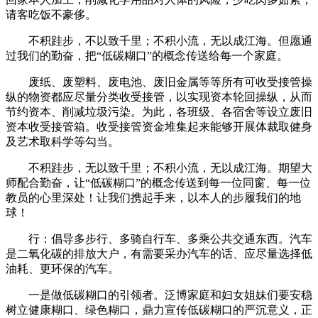
请客吃饭不豪侈。
不积跬步，不以致千里；不积小流，无以成江海。但愿通
过我们的勤奋，把“低碳糊口”的概念传送给每一个家庭。
废纸、废塑料、废电池、废旧金属等等所有可收受接管操
纵的物资都应尽量分类收受接管，以实现资本轮回操纵，从而
节约资本、削减垃圾污染。为此，各班级、各宿舍等设立废旧
资本收受接管箱。收受接管资金堆集起来能够开展体裁取健身
及艺术取科学等勾当。
不积跬步，无以致千里；不积小流，无以成江海。期望大
师配合勤奋，让“低碳糊口”的概念传送到每一位同窗、每一位
教员的心里深处！让我们携起手来，以本人的步履我们的地
球！
行：倡导多步行、多骑自行车、多乘公共交通东西。汽车
是二氧化碳的排放大户，有需要采办汽车的话、应尽量选择低
油耗、更环保的汽车。
一是做低碳糊口的引领者。泛博家庭和妇女姐妹们要安稳
树立健康糊口、绿色糊口，鼎力宣传低碳糊口的严沉意义，正