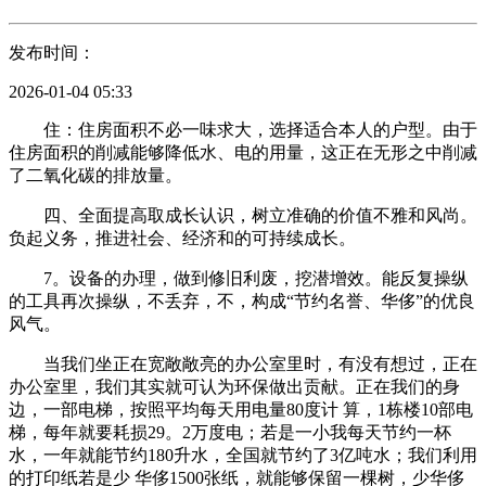
发布时间：
2026-01-04 05:33
住：住房面积不必一味求大，选择适合本人的户型。由于
住房面积的削减能够降低水、电的用量，这正在无形之中削减
了二氧化碳的排放量。
四、全面提高取成长认识，树立准确的价值不雅和风尚。
负起义务，推进社会、经济和的可持续成长。
7。设备的办理，做到修旧利废，挖潜增效。能反复操纵
的工具再次操纵，不丢弃，不，构成“节约名誉、华侈”的优良
风气。
当我们坐正在宽敞敞亮的办公室里时，有没有想过，正在
办公室里，我们其实就可认为环保做出贡献。正在我们的身
边，一部电梯，按照平均每天用电量80度计 算，1栋楼10部电
梯，每年就要耗损29。2万度电；若是一小我每天节约一杯
水，一年就能节约180升水，全国就节约了3亿吨水；我们利用
的打印纸若是少 华侈1500张纸，就能够保留一棵树，少华侈