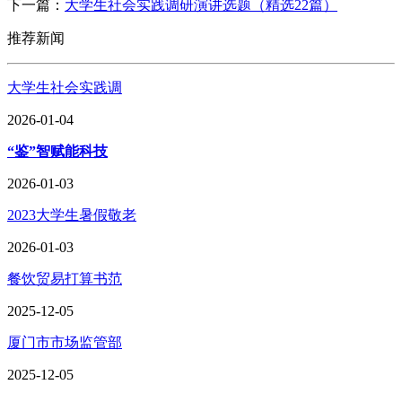
下一篇：
大学生社会实践调研演讲选题（精选22篇）
推荐新闻
大学生社会实践调
2026-01-04
“鉴”智赋能科技
2026-01-03
2023大学生暑假敬老
2026-01-03
餐饮贸易打算书范
2025-12-05
厦门市市场监管部
2025-12-05