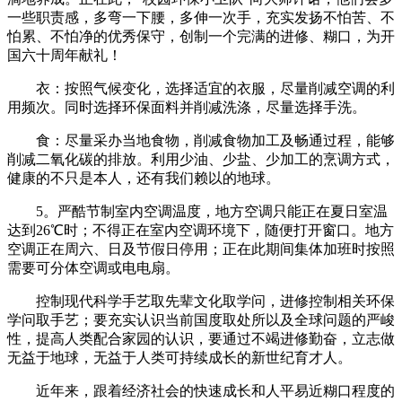
一些职责感，多弯一下腰，多伸一次手，充实发扬不怕苦、不
怕累、不怕净的优秀保守，创制一个完满的进修、糊口，为开
国六十周年献礼！
衣：按照气候变化，选择适宜的衣服，尽量削减空调的利
用频次。同时选择环保面料并削减洗涤，尽量选择手洗。
食：尽量采办当地食物，削减食物加工及畅通过程，能够
削减二氧化碳的排放。利用少油、少盐、少加工的烹调方式，
健康的不只是本人，还有我们赖以的地球。
5。严酷节制室内空调温度，地方空调只能正在夏日室温
达到26℃时；不得正在室内空调环境下，随便打开窗口。地方
空调正在周六、日及节假日停用；正在此期间集体加班时按照
需要可分体空调或电电扇。
控制现代科学手艺取先辈文化取学问，进修控制相关环保
学问取手艺；要充实认识当前国度取处所以及全球问题的严峻
性，提高人类配合家园的认识，要通过不竭进修勤奋，立志做
无益于地球，无益于人类可持续成长的新世纪育才人。
近年来，跟着经济社会的快速成长和人平易近糊口程度的