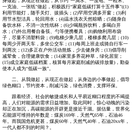
身做起，从现正在做起，从节约“一滴水、一度电、一粒米、
一克油、一张纸”做起，积极践行“家庭低碳打算十五件事”((1)
利用节能灯，随手关灯、拔插头；(2)罕用空调多开窗；(3)利
用节水型洁具，轮回用水；(4)温水洗衣天然晾晒；(5)随身自
备饮水杯，不消一次性纸杯；(6)少喝瓶拆饮料，多喝白开
水；(7)外出用餐自备筷、勺等便携餐具；(8)购物利用布袋
子，尽量不消塑料袋；(9)电梯少乘几层，楼梯多爬几层；(10)
每周少开两天车，多坐公交车；(11)每周上班走或骑自行车一
到两次；(12)多正在户外活动熬炼，少去健身房；(13)倡导削
减荤食，合理健康饮食；(14)家里多养花种草，绿化居室；
(15)成立家庭低碳档案，核算每月家庭削减的碳排放量)，勤奋
使本人成为“低碳一族”。
二、从我做起，从现正在做起，从身边的小事做起，倡导
绿色糊口，节约资本，削减污染，绿色消费，支撑环保。
跟着经济、社会的敏捷成长和人平易近糊口程度的不竭提
高，人们对能源的需求日益增加。取此同时，惊心动魄的污染
却正在加沉，高碳能源的开辟更是接近干涸。据估量，世界化
石能源可维持的年数是：煤炭169年，天然气65年，石油46
年。而我国危机更甚，煤炭60年，天然气40年，石油20xx年，
一代人都不到的时间？。