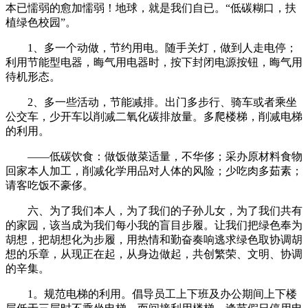
本已懦弱的愈加懦弱！地球，就是我们自已。“低碳糊口，扶
植绿色校园”。
1、多一个动做，节约用电。随手关灯，做到人走电停；
利用节能型电器，晦气用电器时，按下封闭电源按钮，晦气用
待机形态。
2、多一些活动，节能减排。出门多步行、骑车或者乘坐
公交车，少开车以削减二氧化碳排放量。多爬楼梯，削减电梯
的利用。
——低碳饮食：做饭做菜适量，不华侈；采办原材料食物
回家本人加工，削减化学用品对人体的风险；少吃肉多茹素；
请客吃饭不豪侈。
六、为了我们本人，为了我们的子孙儿女，为了我们共有
的家园，该当成为我们每小我的盲目步履。让我们把绿色奉为
胡想，把胡想化为步履，用热情和勤奋奏响逃求绿色取协调胡
想的乐章，从现正在起，从身边做起，共创繁荣、文明、协调
的辛集。
1。规范电梯的利用。倡导员工上下班及办公期间上下楼