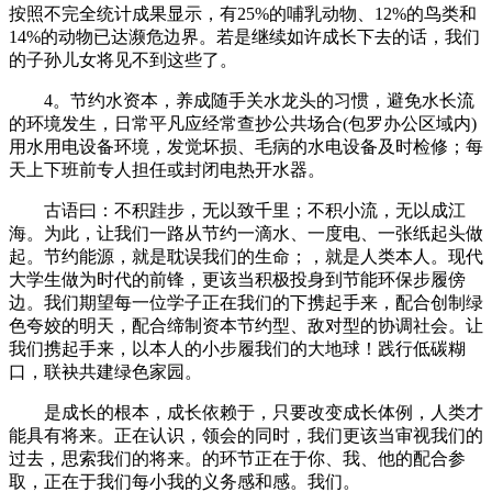
按照不完全统计成果显示，有25%的哺乳动物、12%的鸟类和
14%的动物已达濒危边界。若是继续如许成长下去的话，我们
的子孙儿女将见不到这些了。
4。节约水资本，养成随手关水龙头的习惯，避免水长流
的环境发生，日常平凡应经常查抄公共场合(包罗办公区域内)
用水用电设备环境，发觉坏损、毛病的水电设备及时检修；每
天上下班前专人担任或封闭电热开水器。
古语曰：不积跬步，无以致千里；不积小流，无以成江
海。为此，让我们一路从节约一滴水、一度电、一张纸起头做
起。节约能源，就是耽误我们的生命；，就是人类本人。现代
大学生做为时代的前锋，更该当积极投身到节能环保步履傍
边。我们期望每一位学子正在我们的下携起手来，配合创制绿
色夸姣的明天，配合缔制资本节约型、敌对型的协调社会。让
我们携起手来，以本人的小步履我们的大地球！践行低碳糊
口，联袂共建绿色家园。
是成长的根本，成长依赖于，只要改变成长体例，人类才
能具有将来。正在认识，领会的同时，我们更该当审视我们的
过去，思索我们的将来。的环节正在于你、我、他的配合参
取，正在于我们每小我的义务感和感。我们。