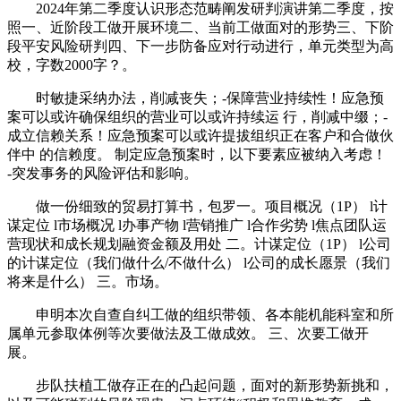
2024年第二季度认识形态范畴阐发研判演讲第二季度，按
照一、近阶段工做开展环境二、当前工做面对的形势三、下阶
段平安风险研判四、下一步防备应对行动进行，单元类型为高
校，字数2000字？。
时敏捷采纳办法，削减丧失；-保障营业持续性！应急预
案可以或许确保组织的营业可以或许持续运 行，削减中缀；-
成立信赖关系！应急预案可以或许提拔组织正在客户和合做伙
伴中 的信赖度。 制定应急预案时，以下要素应被纳入考虑！
-突发事务的风险评估和影响。
做一份细致的贸易打算书，包罗一。项目概况（1P） l计
谋定位 l市场概况 l办事产物 l营销推广 l合作劣势 l焦点团队运
营现状和成长规划融资金额及用处 二。计谋定位（1P） l公司
的计谋定位（我们做什么/不做什么） l公司的成长愿景（我们
将来是什么） 三。市场。
申明本次自查自纠工做的组织带领、各本能机能科室和所
属单元参取体例等次要做法及工做成效。 三、次要工做开
展。
步队扶植工做存正在的凸起问题，面对的新形势新挑和，