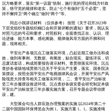
沉方略要求，落实“第一议题”轨制，施行党的理论和线方针政
策，恪守党的规律和老实，防止“七个有做到“五个必需”，坚
持不懈捍卫“两个确立”做到“两个”等。
同志小我讲话材料 （仅供参考） 按照《关于召开2023年
下层党组织专题组织糊口会和开展评断的通知》要求，我认实
对照习总的号召和要求，对照权利，全面查找正在、认识、理
论进修、能力本事、感化阐扬、规律做风等方面的不脚和问
题，现将相关。
平安出产各项沉点工做落实环境，凸起近期工做办法和成
效，做到有事例、无数据、有阐发，贴合现实、凝练详实，切
忌废话套话，构成简要报告请示材料。查贯彻落实环境。沉点
查抄各省级地域贯彻习总关于平安出产主要，落实、国务院决
策摆设，按照全国平安出产电视德律风会议，开展平安出产风
险现患大排查等相关工做落实环境， 二、查平安出产治标攻
坚三年步履摆设推进环境。沉点查抄各级安委会研究制定本级
平安出产治标攻坚三年步履实施方案，召开专题会议带动摆
设，建。
大型展会勾当人群应急办理预案的实施 以2024年第二十
二届中国国际环保博览会为例 1。实施方案 1。1。实施准绳