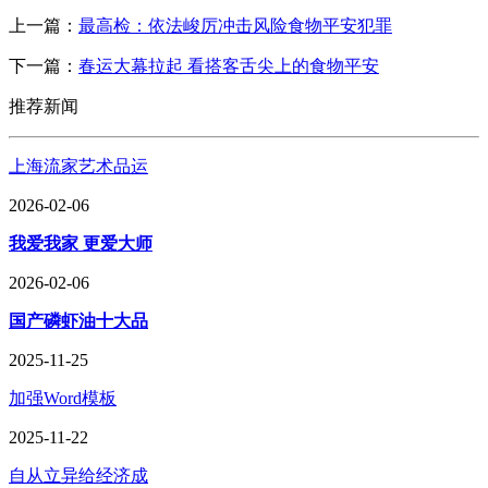
上一篇：
最高检：依法峻厉冲击风险食物平安犯罪
下一篇：
春运大幕拉起 看搭客舌尖上的食物平安
推荐新闻
上海流家艺术品运
2026-02-06
我爱我家 更爱大师
2026-02-06
国产磷虾油十大品
2025-11-25
加强Word模板
2025-11-22
自从立异给经济成