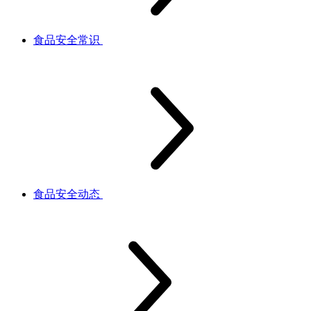
食品安全常识
食品安全动态