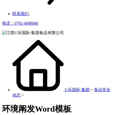
联系我们
电话：0792-4688066
U乐国际·集团
>
食品安全
动态
>
环境阐发Word模板