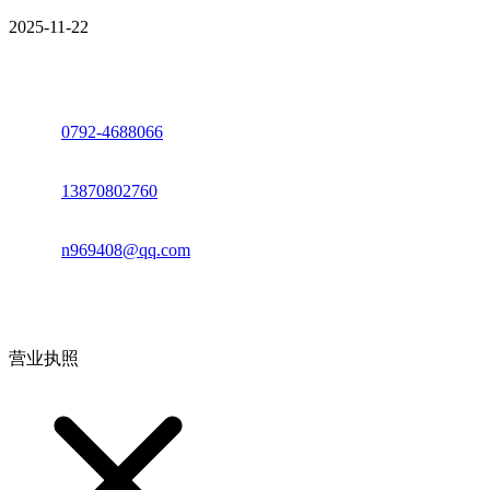
2025-11-22
座机：
0792-4688066
电话：
13870802760
邮箱：
n969408@qq.com
地址：江西省德安县高新技术产业园(宝塔工业园)高新路93号
营业执照