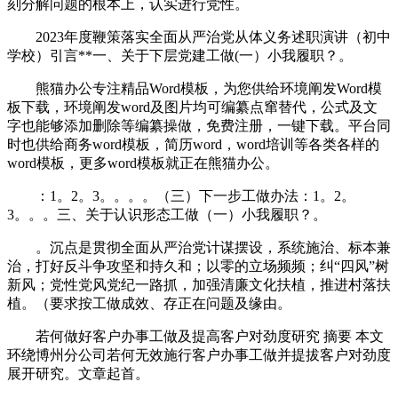
刻分解问题的根本上，认实进行党性。
2023年度鞭策落实全面从严治党从体义务述职演讲（初中
学校）引言**一、关于下层党建工做(一）小我履职？。
熊猫办公专注精品Word模板，为您供给环境阐发Word模
板下载，环境阐发word及图片均可编纂点窜替代，公式及文
字也能够添加删除等编纂操做，免费注册，一键下载。平台同
时也供给商务word模板，简历word，word培训等各类各样的
word模板，更多word模板就正在熊猫办公。
：1。2。3。。。。（三）下一步工做办法：1。2。
3。。。三、关于认识形态工做（一）小我履职？。
。沉点是贯彻全面从严治党计谋摆设，系统施治、标本兼
治，打好反斗争攻坚和持久和；以零的立场频频；纠“四风”树
新风；党性党风党纪一路抓，加强清廉文化扶植，推进村落扶
植。（要求按工做成效、存正在问题及缘由。
若何做好客户办事工做及提高客户对劲度研究 摘要 本文
环绕博州分公司若何无效施行客户办事工做并提拔客户对劲度
展开研究。文章起首。