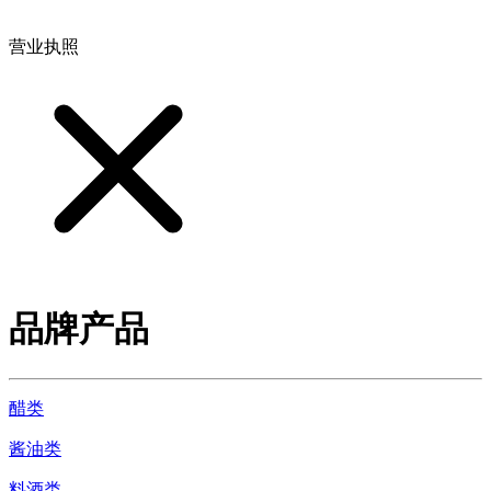
营业执照
品牌产品
醋类
酱油类
料酒类