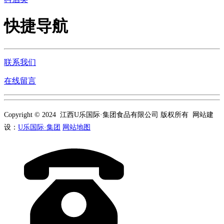
快捷导航
联系我们
在线留言
Copyright © 2024 江西U乐国际·集团食品有限公司 版权所有 网站建
设：
U乐国际·集团
网站地图