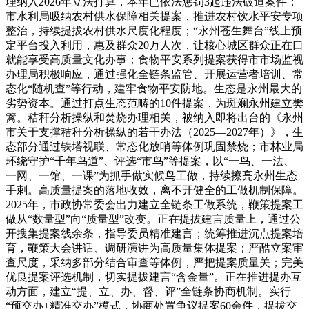
理纳入2026年立法打算，本年已依法惩罚3起违法破道案件；
市水利局吸纳农村供水保障相关提案，推进农村饮水平安专项
整治，持续提拔农村供水尺度化程度；“永州苍生舞台”线上预
定平台投入利用，惠及群众20万人次，让核心城区群众正在口
就能享受高质量文化办事；食物平安系列提案获得市市场监视
办理局积极响应，通过强化全链条监管、开展运营者培训、常
态化“随机查”等行动，建牢食物平安防地。生态是永州最大的
劣势资本。通过打点生态范畴的10件提案，为斑斓永州建立樊
篱。秸秆分析操纵和焚烧办理相关，被纳入即将出台的《永州
市关于支撑秸秆分析操纵的若干办法（2025—2027年）》，生
态部分通过铁塔视联、常态化放哨等体例巩固禁烧；市林业局
环绕守护“千年鸟道”、评选“市鸟”等提案，以“一鸟、一法、
一网、一馆、一课”为抓手做实候鸟工做，持续擦亮永州生态
手刺。高质量提案的落地收效，离不开健全的工做机制保障。
2025年，市政协常委会出力建立全链条工做系统，鞭策提案工
做从“数量型”向“质量型”改变。正在提拔建言质量上，通过公
开搜集提案线余条，指导委员精准建言；统筹推进沉点提案培
育，鞭策大会讲话、调研演讲为高质量集体提案；严酷立案审
查尺度，采纳多部分结合审查等体例，严把提案质量关；完美
优良提案评选机制，切实提拔建言“含金量”。正在推进提办互
动方面，建立“提、立、办、督、评”全链条协商机制。实行
“预交办+精准交办”模式，协商处置争议提案60余件，提拔交