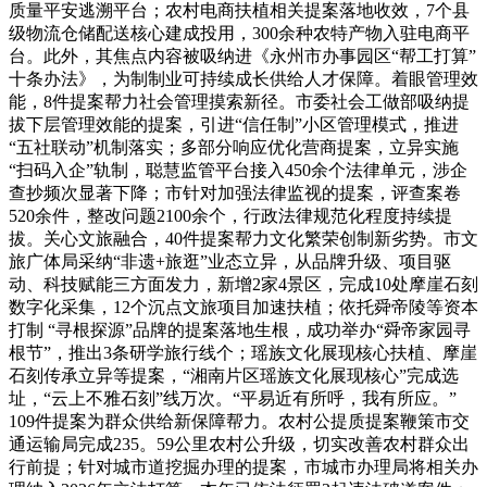
质量平安逃溯平台；农村电商扶植相关提案落地收效，7个县
级物流仓储配送核心建成投用，300余种农特产物入驻电商平
台。此外，其焦点内容被吸纳进《永州市办事园区“帮工打算”
十条办法》，为制制业可持续成长供给人才保障。着眼管理效
能，8件提案帮力社会管理摸索新径。市委社会工做部吸纳提
拔下层管理效能的提案，引进“信任制”小区管理模式，推进
“五社联动”机制落实；多部分响应优化营商提案，立异实施
“扫码入企”轨制，聪慧监管平台接入450余个法律单元，涉企
查抄频次显著下降；市针对加强法律监视的提案，评查案卷
520余件，整改问题2100余个，行政法律规范化程度持续提
拔。关心文旅融合，40件提案帮力文化繁荣创制新劣势。市文
旅广体局采纳“非遗+旅逛”业态立异，从品牌升级、项目驱
动、科技赋能三方面发力，新增2家4景区，完成10处摩崖石刻
数字化采集，12个沉点文旅项目加速扶植；依托舜帝陵等资本
打制 “寻根探源”品牌的提案落地生根，成功举办“舜帝家园寻
根节”，推出3条研学旅行线个；瑶族文化展现核心扶植、摩崖
石刻传承立异等提案，“湘南片区瑶族文化展现核心”完成选
址，“云上不雅石刻”线万次。“平易近有所呼，我有所应。”
109件提案为群众供给新保障帮力。农村公提质提案鞭策市交
通运输局完成235。59公里农村公升级，切实改善农村群众出
行前提；针对城市道挖掘办理的提案，市城市办理局将相关办