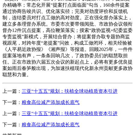
办精确率；常态化开展“提案打点面临面”勾当，160余件提案
通过协商告竣共识、优化落实径；完美对劲度评价和反馈机
制，连结委员对打点工做的高对劲度。正在强化督办落实上，
建立多条理督办系统。市委市次要带领阅批、市政协会议领衔
督办12件沉点提案，高位鞭策落实；摸索“政协监视+纪委监委
专责监视”新模式，开展结合督办；将提案督办取专题协商监
视跟尾，对跨年度“老提案”问效，构成工做闭环，相关经验被
《人平易近政协报》《湘声报》等报道。回顾2025年，一件件
提案落地有声，一条条回响几次，了政协委员们的聪慧取担
任。正在市政协六届五次会议的新起点上，必将有更多优良提
案如雨后春笋般出现，为加速扶植现代化新永州贡献更多政协
聪慧和力量。
上一篇：
三亚“十五五”规划：扶植全球动植质资本引进
下一篇：
粮食高位减产添加成长底气
上一篇：
三亚“十五五”规划：扶植全球动植质资本引进
下一篇：
粮食高位减产添加成长底气