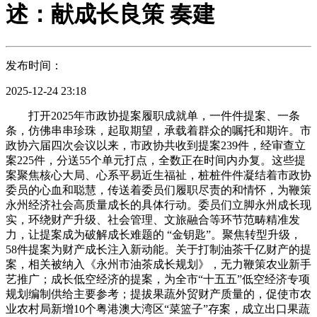
述：献成长良策 奏建
发布时间：
2025-12-24 23:18
打开2025年市政协提案履职成就单，一件件提案、一条
条，仿佛串串珍珠，起取期望，承载着群众的嘱托和期许。市
政协六届四次会议以来，市政协共收到提案239件，经审查立
案225件，分送55个单元打点，全数正在时间内办复。这些提
案聚焦核心大局、心系平易近生福祉，桩桩件件凝结着市政协
委员的心血和聪慧，传送着委员们履职尽责的和情怀，为鞭策
永州经济社会高质量成长的具体行动。委员们立脚永州成长现
实，环绕财产升级、社会管理、文旅融合等环节范畴精准发
力，让提案成为破解成长难题的 “金钥匙”。聚焦转型升级，
58件提案为财产成长注入新动能。关于打制油茶千亿财产的提
案，相关被纳入《永州市油茶成长规划》，无力鞭策农业新手
艺推广；成长低空经济的提案，为全市“十五五”低空经济专项
规划编制供给主要参考；提拔果蔬外贸财产质量的，促使市农
业农村局新增10个粤港澳大湾区“菜篮子”存案，成立出口果蔬