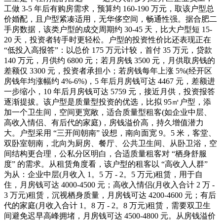
工做 3-5 年后有购房需求，预算约 160-190 万元，取该户型总
价婚配，且户型紧凑适用，无华侈空间，畅通性强。据合肥二
手房数据，该类户型的成交周期约 30-45 天，比大户型短 15-
20 天，投资者转手时更轻松。户型的投资性价比还表现正在
“低投入高报答”：以总价 175 万元计较，首付 35 万元，贷款
140 万元，月供约 6800 元；若月房钱 3500 元，月供取房钱的
差额仅 3300 元，投资者承担小；若房钱每年上涨 5%(经开区
房钱年均涨幅约 4%-6%)，5 年后月房钱可达 4467 元，差额进
一步缩小，10 年后月房钱可达 5759 元，接近月供，投资报答
逐渐提拔。该户型是质量型投资的优选，比拟 95㎡户型，添
加一个卫生间，空间更宽敞，适合质量型租客(如企业中层、
高收入情侣、有后代的家庭)，房钱溢价高，持久增值潜力
大。户型采用 “三开间朝南” 设想，南向面宽 9。5 米，客堂、
双卧室朝南，北向为厨房、餐厅、公共卫生间、从卧卫浴，空
间结构更合理，公私分区明白，合适质量租客对 “栖身舒服
度” 的需求。从租赁角度看，该户型的租客以 “高收入人群”
为从：企业中层(月收入 1。5 万 - 2。5 万元)租赁，用于自
住，月房钱可达 4000-4500 元；高收入情侣(月收入合计 2 万 -
3 万元)租赁，沉视栖身质量，月房钱可达 4200-4600 元；有后
代的家庭(月收入合计 1。8 万 - 2。8 万元)租赁，需要双卫生
间避免迟早高峰拥堵，月房钱可达 4500-4800 元。从房钱溢价