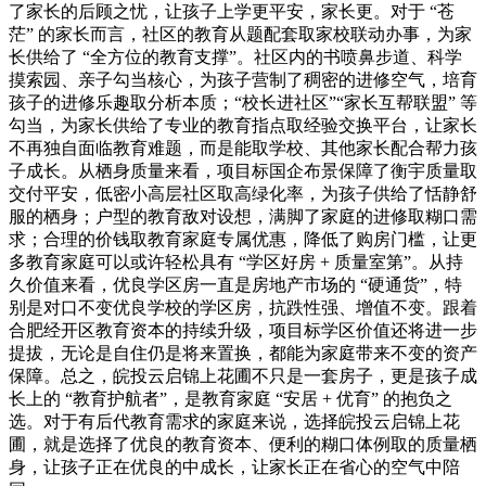
了家长的后顾之忧，让孩子上学更平安，家长更。对于 “苍
茫” 的家长而言，社区的教育从题配套取家校联动办事，为家
长供给了 “全方位的教育支撑”。社区内的书喷鼻步道、科学
摸索园、亲子勾当核心，为孩子营制了稠密的进修空气，培育
孩子的进修乐趣取分析本质；“校长进社区”“家长互帮联盟” 等
勾当，为家长供给了专业的教育指点取经验交换平台，让家长
不再独自面临教育难题，而是能取学校、其他家长配合帮力孩
子成长。从栖身质量来看，项目标国企布景保障了衡宇质量取
交付平安，低密小高层社区取高绿化率，为孩子供给了恬静舒
服的栖身；户型的教育敌对设想，满脚了家庭的进修取糊口需
求；合理的价钱取教育家庭专属优惠，降低了购房门槛，让更
多教育家庭可以或许轻松具有 “学区好房 + 质量室第”。从持
久价值来看，优良学区房一直是房地产市场的 “硬通货”，特
别是对口不变优良学校的学区房，抗跌性强、增值不变。跟着
合肥经开区教育资本的持续升级，项目标学区价值还将进一步
提拔，无论是自住仍是将来置换，都能为家庭带来不变的资产
保障。总之，皖投云启锦上花圃不只是一套房子，更是孩子成
长上的 “教育护航者”，是教育家庭 “安居 + 优育” 的抱负之
选。对于有后代教育需求的家庭来说，选择皖投云启锦上花
圃，就是选择了优良的教育资本、便利的糊口体例取的质量栖
身，让孩子正在优良的中成长，让家长正在省心的空气中陪