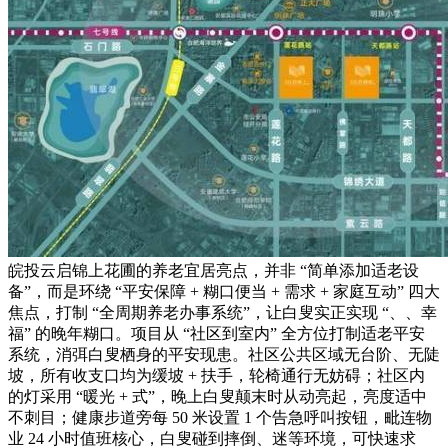
皖投云启锦上花圃的养老宜居亮点，并非 “简单添加适老设
备”，而是环绕 “平安保障 + 糊口便当 + 需求 + 家庭互动” 四大
焦点，打制 “全周期养老办事系统”，让白叟实正实现 “、、幸
福” 的晚年糊口。项目从 “社区到室内” 全方位打制适老平安
系统，消弭白叟栖身的平安现患。社区公共区域无台阶、无陡
坡，所有收支口均为缓坡 + 扶手，轮椅通行无妨碍；社区内
的灯采用 “暖光 + 式”，晚上白叟颠末时从动亮起，亮度适中
不刺目；健康步道旁每 50 米设置 1 个告急呼叫按钮，毗连物
业 24 小时值班核心，白叟碰到摔倒、迷等环境，可快速求