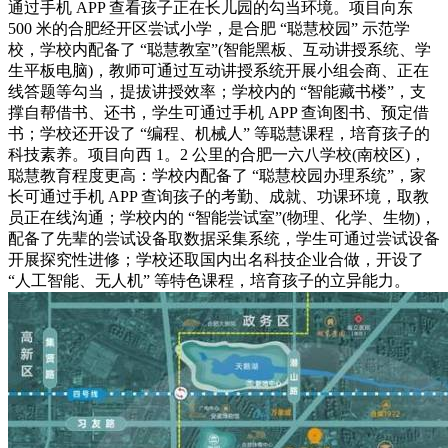
通过手机 APP 查看孩子正在长儿园的勾当环境。项目向东
500 米的合肥经开区尝试小学，是合肥 “聪慧校园” 示范学
校，学校内配备了 “聪慧教室”(智能黑板、互动讲授系统、学
生平板电脑)，教师可通过互动讲授系统开展小组会商、正在
线答题等勾当，提拔讲授效率；学校内的 “智能藏书楼”，支
撑自帮借书、还书，学生可通过手机 APP 查询图书、预定借
书；学校还开设了 “编程、机械人” 等聪慧课程，培育孩子的
科技素养。项目向西 1。2 公里的合肥一六八学校(南校区)，
聪慧教育程度更高：学校内配备了 “聪慧校园办理系统”，家
长可通过手机 APP 查询孩子的考勤、成就、功课环境，取教
员正在线沟通；学校内的 “智能尝试室”(物理、化学、生物)，
配备了先辈的尝试设备取数据采集系统，学生可通过尝试设备
开展探究性进修；学校还取国内出名科技企业合做，开设了
“人工智能、无人机” 等特色课程，培育孩子的立异能力。