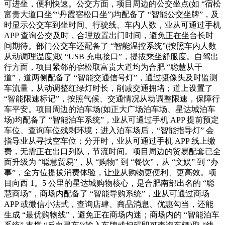
可进坐，便利快速。公交方面，项目周边的公交坐点(如 “宿松
富贵大道口坐”“丹霞宿松口坐”)均配备了 “智能公交坐牌”，及
时显示公交车到坐时间、行驶线、车内人数，业从可通过手机
APP 查询公交及时，合理放置出门时间，避免正在坐台长时
间期待。部门公交车还配备了 “智能温控系统”(按照车内人数
从动调理温度)取 “USB 充电接口”，提拔乘坐舒服度。自驾出
行方面，项目紧邻的宿松取富贵大道均为合肥 “聪慧从干
道”，道两侧配备了 “智能交通信号灯”，通过摄像头及时监测
车流量，从动调整红绿灯时长，削减交通拥堵；道上设置了
“智能限速标记”，按照气候、交通情况从动调整限速，保障行
车平安。项目周边的泊车场(如正大广场泊车场、星达城泊车
场)均配备了 “智能泊车系统”，业从可通过手机 APP 提前预定
车位、查询车位残剩环境；进入泊车场后，“智能指导灯” 会
指导业从寻找空车位；分开时，业从可通过手机 APP 线上缴
费，无需正在出口列队，节流时间。项目周边的贸易配套已全
面升级为 “聪慧贸易”，从 “购物” 到 “餐饮”，从 “文娱” 到 “办
事”，全方位提拔消费体验，让业从购物更便利、更高效。项
目向西 1。5 公里的星达城购物核心，是合肥南部出名的 “聪
慧商场”，商场内配备了 “智能导购系统”，业从可通过商场
APP 或微信小法式，查询店肆、商品消息、优惠勾当，还能
生成 “最优购物线”，避免正在商场内迷；商场内的 “智能泊车