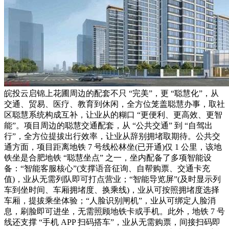
皖投云启锦上花圃周边的配套不只 “完美”，更 “聪慧化”，从
交通、贸易、医疗、教育到休闲，全方位笼盖聪慧办事，取社
区聪慧系统构成互补，让业从的糊口 “更便利、更高效、更智
能”。项目周边的聪慧交通配套，从 “公共交通” 到 “自驾出
行”，全方位提拔出行效率，让业从辞别拥堵取期待。公共交
通方面，项目距离地铁 7 号线松林坐(已开通)仅 1 公里，该地
铁坐是合肥地铁 “聪慧坐点” 之一，坐内配备了多项智能设
备：“智能客服核心”(支撑语音征询、自帮购票、交通卡充
值)，业从无需列队即可打点营业；“智能导览屏”(及时显示列
车到坐时间、车厢拥堵度、换乘线)，业从可按照拥堵度选择
车厢，提拔乘坐体验；“人脸识别闸机”，业从可绑定人脸消
息，刷脸即可进坐，无需照顾地铁卡或手机。此外，地铁 7 号
线还支撑 “手机 APP 扫码搭车”，业从无需购票，间接扫码即