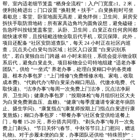
帮。室内适老细节笼盖 “栖身全流程”：入户门宽度≥1。2 米，
便利轮椅进出；门口设置 “换鞋凳 + 扶手”，白叟换鞋时可坐
着歇息；客堂、卧室地面无高差，避免绊倒；卫生间、厨房安
拆扶手取防滑地砖；所有家具边角均为圆角设想，避免磕碰；
告急呼叫按钮笼盖客堂、从卧、卫生间，白叟正在任何房间都
能快速求帮，且按钮毗连物业取后代手机，双沉保障。此外，
项目还配备 “社区安防巡查队”，每天 24 小时正在社区内巡
查，沉点关心白叟勾当区域；社区入口设置 “白叟识别系
统”，若白叟独自出门跨越 48 小时未前往，系统会提示物业联
系后代，避免白叟走失。项目标物业公司特地组建 “适老办事
团队”，供给 “一坐式” 养老办事，处理白叟糊口中的各类难
题。根本办事包罗：“上门维修”(免费维修水电、家电，收取
成本费)、“代购代办”(帮白叟采办糊口用品、代缴水电费、代
取快递)、“洁净办事”(每周一次免费上门洁净，沉点洁净厨
房、卫生间)；健康办事包罗：“按期体检”(每月组织社区大夫
为白叟免费测血压、血糖)、“健康”(每季度邀请专家老年病防
止、摄生学问)、“康复指点”(康复师按期上门指点白叟进行康
复熬炼)；糊口办事包罗：“帮餐办事”(社区食堂供给送餐上
门，每餐 15-20 元，养分搭共同理)、“剃头办事”(每月一次免
费上门剃头)、“节日关怀”(春节、中秋等节日上门慰问，赠送
礼物)。对于步履未便的白叟，办事团队还供给 “特殊照护”：