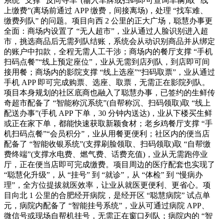
系统” 支撑 “反向寻车”(输入车牌或扫码即可查询车辆)取 “线
上缴费”(离场前通过 APP 缴费，间接离场)，处理 “找车难、
缴费列队” 的问题。项目向西 2 公里的正大广场，聪慧办事更
全面：商场内设置了 “无人超市”，业从通过人脸识别进入超
市，挑选商品后无需列队结账，系统会从动识别商品并从绑定
的账户中扣款，全程无需人工干涉；商场内的餐厅支撑 “手机
扫码点餐”“线上预定座位”，业从无需到店列队，到店即可间
接用餐；商场内的影院支撑 “线上选座”“扫码取票”，业从通过
手机 APP 即可完成购票、选座、取票，无需正在影院列队。
项目本身规划的社区底商也融入了聪慧办事，已签约的生鲜传
奇超市配备了 “智能称沉系统”(自帮称沉、扫码领取)取 “线上
配送办事”(手机 APP 下单，30 分钟内送达)，业从下楼买生鲜
或正在家下单，都能快速获取新颖食材；老乡鸡餐厅支撑 “手
机扫码点餐”“会员积分”，业从用餐更便利；社区内的便当店
配备了 “智能收银系统”(支撑刷脸领取、扫码领取)取 “自帮缴
费终端”(支撑水电费、燃气费、话费充值)，业从无需跑停业
厅，正在便当店即可完成缴费。项目周边的医疗配套也实现了
“聪慧化升级”，从 “挂号” 到 “就诊”，从 “体检” 到 “慢病办
理”，全方位提拔就医效率，让业从就医更便利、更省心。项
目向北 1 公里的合肥经开病院，是经开区 “聪慧病院” 试点单
元，病院内配备了 “智能挂号系统”，业从可通过病院 APP、
微信号或现场自帮机挂号，无需正在窗口列队；病院内的 “智