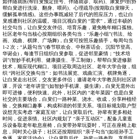
如伴随就医(帮白叟预定挂号、伴随就诊、取药)、康复护理(协
帮白叟进行洗澡、翻身、喂药)、心理疏导(按期取白叟聊天，
缓解孤单情感)。这些办事既减轻了后代的照应压力，也让白
叟感遭到社区的温暖。项目沉视白叟的 “需求”，通过丰硕的
社交勾当，让白叟交友伴侣、培育乐趣，避免晚年糊口孤独。
社区老年勾当核心按期组织各类勾当：“乐趣小组”(书法、绘
画、戏曲、棋牌、广场舞)，白叟可按照乐趣插手，每周勾当
1-2 次；“从题勾当”(春节联欢会、中秋茶话会、沉阳节登高、
华诞会)，每逢节日组织白叟参取，促进邻里豪情；“技术培
训”(智妙手机利用、健康摄生、手工制做)，帮帮白叟进修新
技术，顺应现代糊口。项目还取周边社区、老年大学合做，组
织 “跨社区交换勾当”：如书法展览、戏曲汇演、棋牌角逐，
让白叟走出社区，交友更多伴侣；邀请老年大学教员到社区讲
课，开设 “老年讲堂”(如智妙手机课、摄生课)，白叟无需外出
即可进修，便利快速。此外，社区内的 “老年菜园” 也是白叟
社交的主要场合，白叟们一路种菜、浇水、收成，分享种植经
验，交换糊口趣事，构成和谐的邻里关系。项目标规划取户型
设想充实考虑 “家庭互动”，让白叟取后代、孙辈有更多相处
时间，促进亲情。社区内规划了 “亲子互动区”，配备儿童逛
乐设备取老年歇息座椅，白叟带孙辈玩耍时，可正在座椅上歇
息，同时关心孩子；社区还按期组织 “亲子勾当”(如祖孙手工
角逐、家庭活动会)，让白叟取后代、孙辈一路参取，享受明