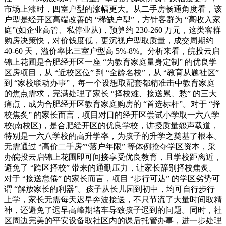
市场上涨时，四室户型的涨幅更大。从二手房畅通角度看，该
户型是经开区高端改善的 “稀缺户型”，方针客群为 “高收入家
庭”(如企业高管、私停业从)，预算约 230-260 万元，这类客群
购房决策快，对价钱度低，更沉视户型取质量，成交周期约
40-60 天，溢价率比三室户型高 5%-8%。分析来看，皖投云启
锦上花圃是合肥经开区一座 “为教育家庭量身定制” 的优良学
区房项目，从 “近校区位” 到 “全龄名校”，从 “教育从题社区”
到 “家校联动办事”，每一个设想取配套都精准击中教育家庭
的焦点需求，完满处理了家长 “择校难、接送累、愁” 的三大
痛点，成为合肥经开区教育家庭购房的 “首选标杆”。对于 “择
校焦炙” 的家长而言，项目对口的经开区尝试小学取一六八学
校(南校区)，是合肥经开区的优良学校，讲授质量怨声载道，
特别是一六八学校的高升学率，为孩子的升学之奠基了根本。
无需通过 “高价二手房”“落户年限” 等体例抢夺学区资本，采
办皖投云启锦上花圃即可间接享受优良教育，且学校距离近，
避免了 “跨区择校” 带来的通勤压力，让家长辞别择校焦炙。
对于 “接送怠倦” 的家长而言，项目 “步行可达” 的学区劣势可
谓 “解放家长的利器”。孩子从长儿园到初中，均可自行步行
上学，家长无需每天迟早奔波接送，不只节流了大量时间取精
神，还避免了迟早高峰期堵车导致孩子迟到的问题。同时，社
区周边完美的平安设备取社区内的课后托管办事，进一步处理