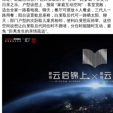
日亲之乐。户型设想上，预留 “家庭互动空间”：客堂宽敞，
适合全家一路看电视、聊天；餐厅可摆放 6 人餐桌，三代人一
路用餐；阳台设置歇息座椅，白叟取后代可一路晒太阳、聊
天；部门户型的次卧取儿童房相邻，便利白叟照应孙辈。这些
空间设想让白叟取后代同住时不拥堵，分住时能随时互动，避
免 “距离发生的亲情疏远”。