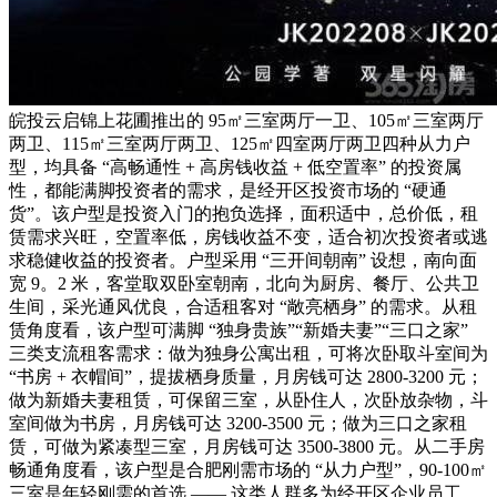
皖投云启锦上花圃推出的 95㎡三室两厅一卫、105㎡三室两厅
两卫、115㎡三室两厅两卫、125㎡四室两厅两卫四种从力户
型，均具备 “高畅通性 + 高房钱收益 + 低空置率” 的投资属
性，都能满脚投资者的需求，是经开区投资市场的 “硬通
货”。该户型是投资入门的抱负选择，面积适中，总价低，租
赁需求兴旺，空置率低，房钱收益不变，适合初次投资者或逃
求稳健收益的投资者。户型采用 “三开间朝南” 设想，南向面
宽 9。2 米，客堂取双卧室朝南，北向为厨房、餐厅、公共卫
生间，采光通风优良，合适租客对 “敞亮栖身” 的需求。从租
赁角度看，该户型可满脚 “独身贵族”“新婚夫妻”“三口之家”
三类支流租客需求：做为独身公寓出租，可将次卧取斗室间为
“书房 + 衣帽间”，提拔栖身质量，月房钱可达 2800-3200 元；
做为新婚夫妻租赁，可保留三室，从卧住人，次卧放杂物，斗
室间做为书房，月房钱可达 3200-3500 元；做为三口之家租
赁，可做为紧凑型三室，月房钱可达 3500-3800 元。从二手房
畅通角度看，该户型是合肥刚需市场的 “从力户型”，90-100㎡
三室是年轻刚需的首选 —— 这类人群多为经开区企业员工，