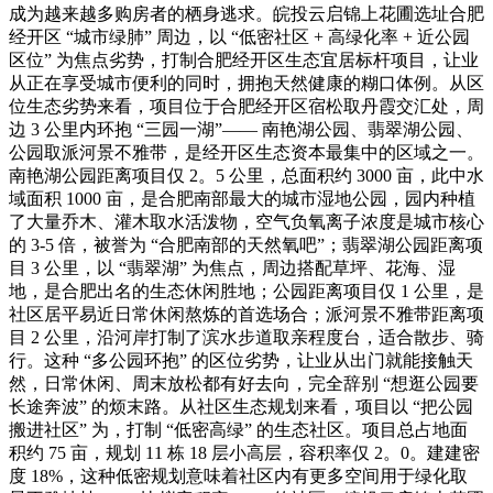
成为越来越多购房者的栖身逃求。皖投云启锦上花圃选址合肥
经开区 “城市绿肺” 周边，以 “低密社区 + 高绿化率 + 近公园
区位” 为焦点劣势，打制合肥经开区生态宜居标杆项目，让业
从正在享受城市便利的同时，拥抱天然健康的糊口体例。从区
位生态劣势来看，项目位于合肥经开区宿松取丹霞交汇处，周
边 3 公里内环抱 “三园一湖”—— 南艳湖公园、翡翠湖公园、
公园取派河景不雅带，是经开区生态资本最集中的区域之一。
南艳湖公园距离项目仅 2。5 公里，总面积约 3000 亩，此中水
域面积 1000 亩，是合肥南部最大的城市湿地公园，园内种植
了大量乔木、灌木取水活泼物，空气负氧离子浓度是城市核心
的 3-5 倍，被誉为 “合肥南部的天然氧吧”；翡翠湖公园距离项
目 3 公里，以 “翡翠湖” 为焦点，周边搭配草坪、花海、湿
地，是合肥出名的生态休闲胜地；公园距离项目仅 1 公里，是
社区居平易近日常休闲熬炼的首选场合；派河景不雅带距离项
目 2 公里，沿河岸打制了滨水步道取亲程度台，适合散步、骑
行。这种 “多公园环抱” 的区位劣势，让业从出门就能接触天
然，日常休闲、周末放松都有好去向，完全辞别 “想逛公园要
长途奔波” 的烦末路。从社区生态规划来看，项目以 “把公园
搬进社区” 为，打制 “低密高绿” 的生态社区。项目总占地面
积约 75 亩，规划 11 栋 18 层小高层，容积率仅 2。0。建建密
度 18%，这种低密规划意味着社区内有更多空间用于绿化取