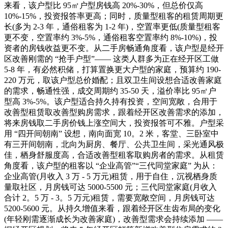
来看，该户型比 95㎡户型房钱高 20%-30%，但总价仅高
10%-15%，投资报答率更高；同时，质量型租客的租赁周期更
长(多为 2-3 年，通俗租客为 1-2 年)，空置率更低(质量型租客
更不变，空置率约 3%-5%，通俗租客空置率约 8%-10%)，投
资者的房钱收益更不变。从二手房畅通角度看，该户型是经开
区改善刚需的 “抢手户型”—— 这类人群多为正在经开区工做
5-8 年，有必然积储，打算置换更大户型的家庭，预算约 190-
220 万元，取该户型总价婚配；且双卫生间设想合适改善家庭
的需求，畅通性强，成交周期约 35-50 天，溢价率比 95㎡户
型高 3%-5%。该户型适合持久持有投资，空间宽敞，合用于
改善型租赁取改善型购房需求，跟着经开区改善需求的添加，
将来房钱取二手房价钱上涨空间大，投资报答可不雅。户型采
用 “四开间朝南” 设想，南向面宽 10。2 米，客堂、三卧室中
有三开间朝南，北向为厨房、餐厅、公共卫生间，采光通风极
佳，栖身舒服度高，合适改善型租客取购房者的需求。从租赁
角度看，该户型的租客以 “企业高管”“三代同堂家庭” 为从：
企业高管(月收入 3 万 - 5 万元)租赁，用于自住，沉视栖身质
量取社区，月房钱可达 5000-5500 元；三代同堂家庭(月收入
合计 2。5 万 - 3。5 万元)租赁，需要宽敞空间，月房钱可达
5200-5600 元。从持久增值来看，跟着经开区生齿布局的变化
(年轻刚需逐渐成长为改善家庭)，改善型需求会持续添加 ——