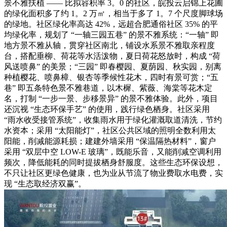
景不雅扶植 —— 比拟容积率 3。0 的社区，皖投云启锦上花圃
的绿化面积多了约 1。2 万㎡，相当于多了 1。7 个尺度脚球场
的绿地。社区绿化率高达 42%，远超合肥通俗社区 35% 的平
均绿化率，规划了 “一轴三园五巷” 的景不雅系统：“一轴” 即
地方景不雅从轴，贯穿社区南北，铺设水系景不雅取亲程度
台，搭配垂柳、荷花等水活泼物，夏日荷花怒放时，构成 “荷
风送喷鼻” 的美景；“三园” 即春樱园、夏荫园、秋实园，别离
种植樱花、喷鼻樟、银杏等季候性花木，四时有景可赏；“五
巷” 即五条特色景不雅巷道，以木樨、紫薇、海棠等花木定
名，打制 “一步一景、步移景异” 的景不雅体验。此外，项目
还沉视 “生态环保手艺” 的使用，践行绿色栖身。社区采用
“雨水收受接管系统”，收集雨水用于绿化灌溉取道清洗，节约
水资本；采用 “太阳能灯”，社区公共区域的照明全数利用太
阳能，削减能源耗损；建建外墙采用 “保温隔热材料”，窗户
采用 “双层中空 LOW-E 玻璃”，既能乐音，又能削减空调利用
频次，降低能耗的同时提拔栖身舒服度。这些生态环保设想，
不只让社区更绿色健康，也为业从节流了物业费取水电费，实
现 “生态取经济双赢”。