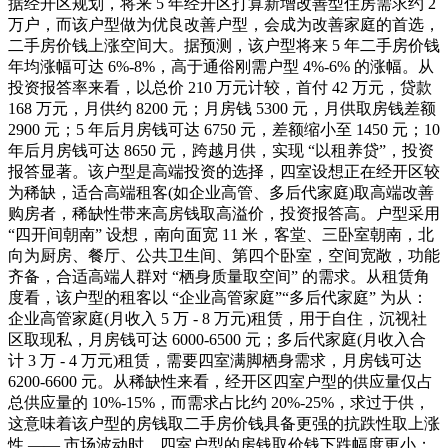
据经开区规划，将来 5 年经开区打算新增改善型住房需求约 2
万户，而该户型做为优良改善户型，会成为改善家庭的首选，
二手房价钱上涨空间大。据预测，该户型将来 5 年二手房价钱
年均涨幅可达 6%-8%，高于通俗刚需户型 4%-6% 的涨幅。从
投资报答率来看，以总价 210 万元计较，首付 42 万元，贷款
168 万元，月供约 8200 元；月房钱 5300 元，月供取房钱差额
2900 元；5 年后月房钱可达 6750 元，差额缩小至 1450 元；10
年后月房钱可达 8650 元，跨越月供，实现 “以租养贷”，投资
报答显著。该户型是高端投资的选择，四室设想正在经开区较
为稀缺，适合高端租客(如企业高管、多后代家庭)取高端改善
购房者，稀缺性带来高房钱取高溢价，投资报答高。户型采用
“四开间朝南” 设想，南向面宽 11 米，客堂、三卧室朝南，北
向为厨房、餐厅、公共卫生间、第四个卧室，空间宽敞，功能
齐备，合适高端人群对 “栖身质量取空间” 的需求。从租赁角
度看，该户型的租客以 “企业高管家庭”“多后代家庭” 为从：
企业高管家庭(月收入 5 万 - 8 万元)租赁，用于自住，沉视社
区取现私，月房钱可达 6000-6500 元；多后代家庭(月收入合
计 3 万 - 4 万元)租赁，需要四室满脚栖身需求，月房钱可达
6200-6600 元。从稀缺性来看，经开区四室户型的供应量仅占
总供应量的 10%-15%，而需求占比约 20%-25%，求过于供，
这意味着该户型的房钱取二手房价钱具备更强的抗跌性取上涨
性 —— 市场波动时，四室户型的房钱取价钱下跌幅度更小；