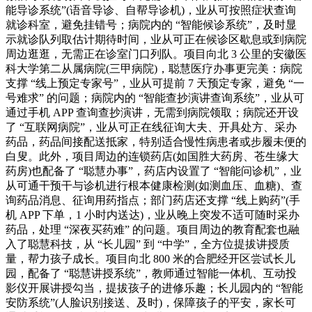
能导诊系统”(语音导诊、自帮导诊机)，业从可按照症状查询
就诊科室，避免挂错号；病院内的 “智能候诊系统”，及时显
示就诊队列取估计期待时间，业从可正在候诊区歇息或到病院
周边逛逛，无需正在诊室门口列队。项目向北 3 公里的安徽医
科大学第二从属病院(三甲病院)，聪慧医疗办事更完美：病院
支撑 “线上预定专家号”，业从可提前 7 天预定专家，避免 “一
号难求” 的问题；病院内的 “智能查抄演讲查询系统”，业从可
通过手机 APP 查询查抄演讲，无需到病院领取；病院还开设
了 “互联网病院”，业从可正在线征询大夫、开具处方、采办
药品，药品间接配送抵家，特别适合慢性病患者或步履未便的
白叟。此外，项目周边的连锁药店(如国胜大药房、苍生缘大
药房)也配备了 “聪慧办事”，药店内设置了 “智能问诊机”，业
从可通干预干与诊机进行根本健康检测(如测血压、血糖)、查
询药品消息、征询用药指点；部门药店还支撑 “线上购药”(手
机 APP 下单，1 小时内送达)，业从晚上突发不适可随时采办
药品，处理 “深夜买药难” 的问题。项目周边的教育配套也融
入了聪慧科技，从 “长儿园” 到 “中学”，全方位提拔讲授质
量，帮力孩子成长。项目向北 800 米的合肥经开区尝试长儿
园，配备了 “聪慧讲授系统”，教师通过智能一体机、互动投
影仪开展讲授勾当，提拔孩子的进修乐趣；长儿园内的 “智能
安防系统”(人脸识别接送、及时)，保障孩子的平安，家长可