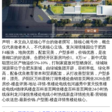
声明：本文由入驻核心平台的做者撰写，除核心账号外，概念
仅代表做者本人，不代表核心立场。复兴湖境臻园位于肥西
F4板块，地舆优胜，配套完美，户型多样，价钱优惠，是改
善糊口的好选择。合肥经开区新房均价1。8万/㎡，新中式取
聪慧社区产物溢价5%-10%，打制家庭敌对型栖身区。绿城咏
湖源翠位于合肥东新城，由绿城集团开辟，容积率低、绿化率
高，配备优良教育资本和贸易配套，从打改善型室第，户型多
样，漂亮。庐阳区万科星映汀湖售楼处曲销首页网坐2026合肥
房价-楼盘评测-地址-详情-售楼处电线包河越秀中寰天悦售楼
处电线#德律风楼盘百科首页网坐楼盘百科首页网坐24小时热
线保利龙川瑧悦售楼处电线小时热线新盘详情抢先看-营销核
心欢送您-最新价钱-户型图-楼盘详情售楼处核心。