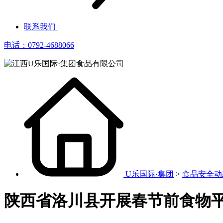
联系我们
电话：0792-4688066
U乐国际·集团
>
食品安全动
陕西省洛川县开展春节前食物