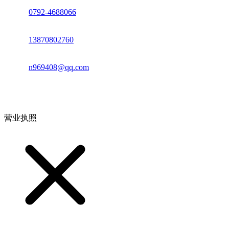
座机：
0792-4688066
电话：
13870802760
邮箱：
n969408@qq.com
地址：江西省德安县高新技术产业园(宝塔工业园)高新路93号
营业执照