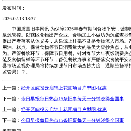
发布时间：
2026-02-13 18:37
中国质量旧事网讯 为保障2026年春节期间食物平安，营
泉源管控。以辖区食物出产企业、食物加工小做坊为沉点查抄
促出产者落实从体义务，从泉源上杜毫不及格食物流入市场。
用油、糕点、保健食物等节日消费量大的品类为查抄焦点，从
为。严管餐饮环节，保障节日用餐。针对春节大年夜饭消费热
范及食物留样等环节环节，督促餐饮办事者严酷落实食物平安
县市场监视办理局将持续加强节日市场查抄力度，通顺赞扬举
监管局）？。
上一篇：
经开区皖投云启锦上花圃项目户型图-优惠
下一篇：
今日早报每日热点15条旧事每天一分钟晓得全国事
上一篇：
经开区皖投云启锦上花圃项目户型图-优惠
下一篇：
今日早报每日热点15条旧事每天一分钟晓得全国事