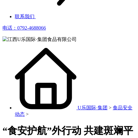
联系我们
电话：0792-4688066
U乐国际·集团
>
食品安全
动态
>
“食安护航”外行动 共建斑斓平