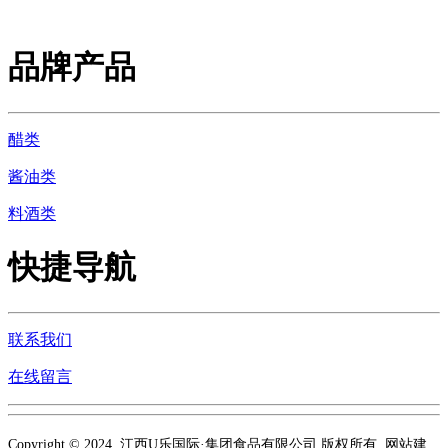
品牌产品
醋类
酱油类
料酒类
快捷导航
联系我们
在线留言
Copyright © 2024 江西U乐国际·集团食品有限公司 版权所有 网站建