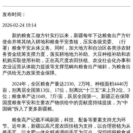
发布时间：
2026-02-24 19:14
新的粮食工做方针实行以来，新疆每年下达粮食出产方针
使命并将其纳入耕地和粮食平安查核，压实各级党委、（行
署）粮食平安从体义务。同时，加大地方和自治区各类涉农财
务资金统筹支撑力度，落实耕地地力补助、大豆种植补助和农
机购买取使用补助，正在高尺度农田扶植、农业社会化办事和
农业运营从体能力提拔等支撑范畴向粮食出产倾斜，为粮食出
产供给无力政策资金保障。
2024年，全区粮食产量达2330。2万吨、种植面积4440万
亩，别离居全国第13位、17位，别离比“十三五”末上升2位、3
位；粮食单产达1049。7斤/亩，跃居全国第一。新疆正在保障
国度粮食平安和主要农产物供给中的贡献度持续提拔，为“中
国碗”拆入了更多新疆粮。
粮食高产记载不竭刷新，科技、配备等要素支持尤为环
节。近年来，新疆以高尺度农田扶植为支持，以合理密植为从
推手艺，以水肥一体化精准调控手艺为沉点，深切挖掘粮食减