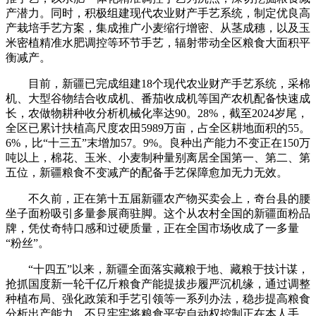
产潜力。同时，积极组建现代农业财产手艺系统，制定优良高
产栽培手艺方案，集成推广小麦缩行增密、从茎成穗，以及玉
米密植精准水肥调控等环节手艺，辐射带动全区粮食大面积平
衡减产。
目前，新疆已完成组建18个现代农业财产手艺系统，采棉
机、大型谷物结合收成机、番茄收成机等国产农机配备快速成
长，农做物耕种收分析机械化率达90。28%，截至2024岁尾，
全区已累计扶植高尺度农田5989万亩，占全区耕地面积的55。
6%，比“十三五”末增加57。9%。良种出产能力不变正在150万
吨以上，棉花、玉米、小麦制种量别离居全国第一、第二、第
五位，新疆粮食不变减产的配备手艺保障愈加无力无效。
不久前，正在第十五届新疆农产物买卖会上，奇台县的腰
坐子面粉吸引多量参展商驻脚。这个从农村全国的新疆面粉品
牌，凭仗奇特口感和过硬质量，正在全国市场收成了一多量
“粉丝”。
“十四五”以来，新疆全面落实藏粮于地、藏粮于技计谋，
抢抓国度新一轮千亿斤粮食产能提拔步履严沉机缘，通过调整
种植布局、强化政策和手艺引领等一系列办法，稳步提高粮食
分析出产能力，不只牢牢将粮食平安自动权控制正在本人手