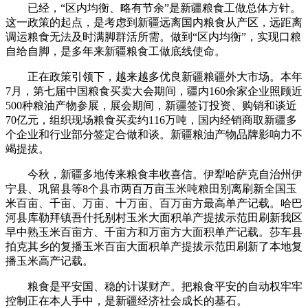
已经，“区内均衡、略有节余”是新疆粮食工做总体方针。
这一政策的起点，是考虑到新疆远离国内粮食从产区，远距离
调运粮食无法及时满脚群活所需。做到“区内均衡”，实现口粮
自给自脚，是多年来新疆粮食工做底线使命。
正在政策引领下，越来越多优良新疆粮疆外大市场。本年
7月，第七届中国粮食买卖大会期间，疆内160余家企业照顾近
500种粮油产物参展，展会期间，新疆签订投资、购销和谈近
70亿元，组织现场粮食买卖约116万吨，国内经销商取新疆多
个企业和行业部分签定合做和谈。新疆粮油产物品牌影响力不
竭提拔。
今秋，新疆多地传来粮食丰收喜信。伊犁哈萨克自治州伊
宁县、巩留县等8个县市两百万亩玉米吨粮田别离刷新全国玉
米百亩、千亩、万亩、十万亩、百万亩方最高单产记载。哈巴
河县库勒拜镇吾什托别村玉米大面积单产提拔示范田刷新我区
早中熟玉米百亩方、千亩方和万亩方大面积单产记载。莎车县
拍克其乡的复播玉米百亩大面积单产提拔示范田刷新了本地复
播玉米高产记载。
粮食是平安国、稳的计谋财产。把粮食平安的自动权牢牢
控制正在本人手中，是新疆经济社会成长的基石。