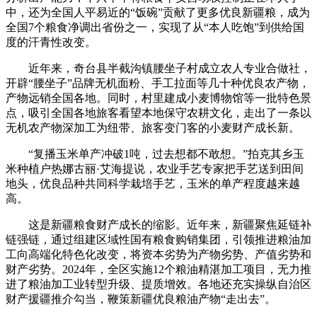
中，还为全国人平易近的“饭碗”贡献了更多优良新疆粮，成为
全国7个粮食净调出省份之一，实现了从“本人吃饱”到供给国
度的汗青性改变。
近年来，奇台县半截沟镇腰坐子村成立农人专业合做社，
开辟“腰坐子”品牌无机面粉、手工拉面等几十种优良农产物，
产物远销全国各地。同时，村里建成小麦博物馆等一批特色景
点，吸引全国各地旅客看望本地保守农耕文化，走出了一条以
无机农产物深加工为纽带、旅客变门客的小麦财产成长新。
“复播玉米单产冲破1吨，过去想都不敢想。”拍克其乡玉
米种植户热娜古丽·艾海提说，农业手艺专家把手艺送到田间
地头，优良品种共同科学栽培手艺，玉米的单产程度越来越
高。
这是新疆粮食财产成长的缩影。近年来，新疆聚焦延链补
链强链，通过组建区域性国有粮食购销集团，引领推进粮油加
工向高端化特色化改变，将资本劣势为产物劣势、产值劣势和
财产劣势。2024年，全区实施12个粮油精湛加工项目，无力推
进了粮油加工业转型升级、提质增效。各地还充实操纵自治区
财产援疆推介勾当，鞭策新疆优良粮油产物“走出去”。