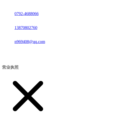
座机：
0792-4688066
电话：
13870802760
邮箱：
n969408@qq.com
地址：江西省德安县高新技术产业园(宝塔工业园)高新路93号
营业执照