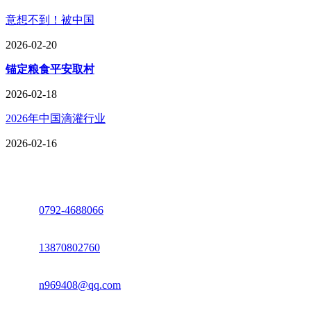
意想不到！被中国
2026-02-20
锚定粮食平安取村
2026-02-18
2026年中国滴灌行业
2026-02-16
座机：
0792-4688066
电话：
13870802760
邮箱：
n969408@qq.com