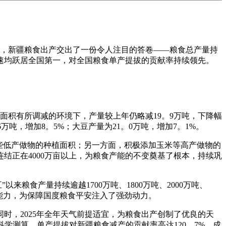
年，新疆粮食出产交出了一份令人注目的答卷——粮食总产量持
增速均跃居全国第一，对全国粮食单产提拔的贡献率持续领先。
播种面积有所调减的环境下，产量较上年仍略减19。9万吨，下降幅
6万吨，增加8。5%；大豆产量为21。0万吨，增加7。1%。
些低产做物的种植面积；另一方面，积极添加玉米等高产做物的
连结正在4000万亩以上，为粮食产能的不变奠基了根本，持续巩
粮食产量持续逾越1700万吨、1800万吨、2000万吨、
障能力，为保障国度粮食平安注入了强劲动力。
，2025年全年天气前提适宜，为粮食出产创制了优良的天
科学测算，单产提拔对新疆粮食减产的贡献率高达120。7%，成