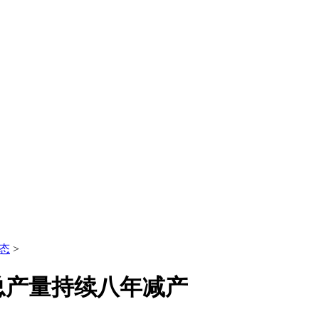
态
>
总产量持续八年减产