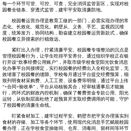
每一个环节可管、可控、可查，完全消弭监管盲区，实现对校
园餐全链条、穿透式监管，建牢平安取清廉防地。
校园餐运营办理是教育工做的一部门，必需实现办理的常
态化、长效化、规范化。鹤壁从、义务、手艺、监视四沉维
度，统筹发力，协同结构，勤奋建立校园餐运营新款式，确保
校园餐立异摸索的行稳致远。
紧盯出入办理，拧紧清廉平安。校园餐专项整治的沉点是
管理校园餐行为，让学生吃得平安养分。通过组织学校正在银
行开设“炊事经费公用账户”，并取市级学校食堂阳光饮食消息
化办事平台间接绑定，实行校园餐的经费出入全程化监管，无
效堵塞了校园餐的缝隙。学校每月通过平台提交经费预算，细
致列明食材采购费、人工工资、设备费等明细，通过平台上传
“+合同+验收单”，平台从动核验其合，经审核通事后才能施
行，闭环式的财政内控机制，确保了餐费资金专款公用、阳光
运转，从轨制层面杜绝了超预算开支取经费调用的可能，守护
了校园餐的清廉生命线。
盯紧食材加工，建牢过程平安。鹤壁市把平安办理落实到
食材的存储、加工等各个环节，使用现代化消息手艺赋能校园
餐办理，正在学校食堂操做间、仓库、消毒间、留样间等环节