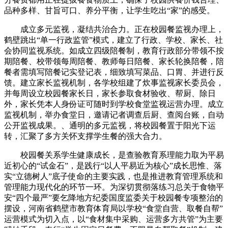
品种多样、甘旨可口、养分平衡，让学生吃出“家”的感受。
成立多元监视，凝结共治合力。正在校园餐监视办理上，
鹤壁跳出“单一行政监管”模式，建立了行政、学校、家长、社
会协同监视系统。如成立四级陪餐制，教育行政部分带领不按
期陪餐、校带领每周陪餐、教师每日陪餐、家长轮换陪餐，陪
餐者需填写陪餐记实登记表，细致填写菜品、口胃、并进行反
馈。建立家长监视机制，各学校组建了炊事监视家长委员会，
并每周设立校园餐家长日，家长参取食材验收、帮厨、除日
外，家长凭本人身份证可随时到学校食堂监视运营办理。成立
监视机制，举办食堂日，邀请记者调查后厨、查阅台账，自动
公开监视成果。、通明的多元监视，将校园餐置于阳光下运
转，汇聚了多方关怀支撑学生餐的强大合力。
校园餐关系学生健康成长，是查验教育系理能力取为平易
近初心的“试金石”，是践行“以人平易近为核心”成长思惟、落
实“立德树人”底子使命的主要实践，也是推进教育管理系统和
管理能力现代化的环节一环。为深切贯彻落练习总关于食物平
安“四个最严”要乞降地方纪委国度监委关于校园餐专项整治的
摆设，河南省鹤壁市教育体育局以学校“食堂自营、取餐自帮”
运营模式为切入点，以“食材集中采购、运营多方共管”为主要