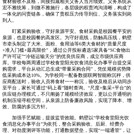
食材验收不及格，间接扣减相关义务人当月绩效。义务系统从
宏不雅统筹，到微不雅施行，各层级的权责鸿沟清晰，构成了
一体化的问责链条，确保了责权压力传导到位、义务落实到岗
到人。
盯紧采购验收，守好泉源平安。食材采购是校园餐平安的
泉源，也是校园餐的高发区。为守好底线，防触高压线，鹤壁
市牵头制定了大米、面粉、食用油等6类大食材的“质量尺度
+准入门槛+最高限价”，通过公开投标遴选5家具备“SC食物出
产许可证”“冷链运输天分”的优良供应商，成立市级供应商
库。学校每两周通过学校食堂阳光饮食消息化办事平台提交采
购需求，平台从动汇总生成“带量采购合同”，凭仗规模劣势降
低采购成本达10%。为学校同一配备数据联网智能称沉秤，供
应商配送时，验收人员将食材一一称沉，验收及格后从动同步
至平台，家长可通过“码上看”随时查询。“尺度+集采+平台”的
供应链办理模式，不只阐扬了规模经济效应，更以公开通明的
机制压缩寻租空间，从泉源上防备廉政风险，实现了降本、增
效、防腐的多沉方针。
加强手艺赋能，提拔监管效能。鹤壁以“学校食堂阳光饮
食消息化办事平台”为依托，整合采购验收、后厨、经费办
理、对劲度测评等功能，打通数据壁垒，实现“一端通管”，让