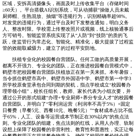
区域，安拆高清摄像头，画面及时上传收集平台（存储时间
≥60天）。平台搭载AI识别系统，可从动捕获“操做人员未戴
厨师帽、生熟混放、抽烟”等违规行为，识别精确率超98%。
对发觉的违规行为，通过平台及时下发整改通知，明白义务
人、整改时限。学校需上传整改照片或视频，线上核验通事后
方可销号。智能监管系统实现了从“人防”到“技防”的质的飞
跃，使监管行为常态化、智能化、精准化，极大提拔了过程监
管的效能取威慑力，建立了的过程平安防地。
扶植专业化的校园餐自营团队。任何工做的高质量开展，
都离不开强力、专业化的团队，正在推进校园餐自营模式中，
鹤壁市把校园餐自营团队扶植放正在第一关来抓。本年暑假，
当令抓住鹤壁市高中、鹤壁市外国语中学、鹤壁市第一中学3
所学校原食堂承包合同到期的契机，指点学校成立“校园餐办
理带领小组”，校长任组长，教师、家长代表为小组次要，并
通过公开的形式组建“办理+专业厨师+养分专业人才”的校园餐
自营团队，并明白了“零利润运营（利润率不高于5%）+固定
日餐费（早餐5元、西餐10元、晚餐5元）”“食材成本占比不低
于65%，人工、设备等运营成本节制正在30%以内”的焦点法
则。专业化团队的组建，焦点法则的红线，从用人办理、轨制
设想上保障了校园餐的非营利性、教育性和普惠性，实正让每
分餐费都用正在提拔餐食物质上，确保了校园供餐价钱合理、