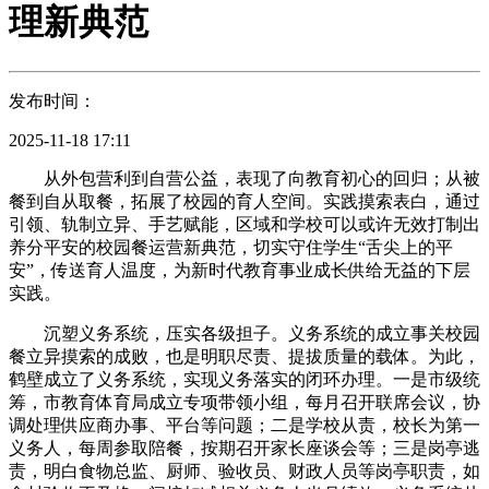
理新典范
发布时间：
2025-11-18 17:11
从外包营利到自营公益，表现了向教育初心的回归；从被
餐到自从取餐，拓展了校园的育人空间。实践摸索表白，通过
引领、轨制立异、手艺赋能，区域和学校可以或许无效打制出
养分平安的校园餐运营新典范，切实守住学生“舌尖上的平
安”，传送育人温度，为新时代教育事业成长供给无益的下层
实践。
沉塑义务系统，压实各级担子。义务系统的成立事关校园
餐立异摸索的成败，也是明职尽责、提拔质量的载体。为此，
鹤壁成立了义务系统，实现义务落实的闭环办理。一是市级统
筹，市教育体育局成立专项带领小组，每月召开联席会议，协
调处理供应商办事、平台等问题；二是学校从责，校长为第一
义务人，每周参取陪餐，按期召开家长座谈会等；三是岗亭逃
责，明白食物总监、厨师、验收员、财政人员等岗亭职责，如