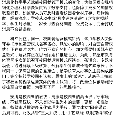
消息化数字手艺赋能校园餐管理模式的变化，为校园餐实现精
细化办理和科学决策供给了数据支持，也保障了充实的知情权
取监视权。如监管人员可及时查看校园餐食材库存、后厨操
做、经费流水；学校从动生成“月度运营演讲”（含食材损耗
率、学生对劲度）；家长可查食材溯源、经费公示，完全打破
消息不合错误称。
树立公益，同一。校园餐运营模式伊始，试点学校因受保
守委托承包运营模式省事省心、风险小的影响，对自营自帮模
式存正在费时吃力、吃力不奉迎的担心，加之需要打破既有益
益款式，遍及存正在思惟顾虑和推进阻力。为此，鹤壁市教育
体育局多次组织召开校园餐运营模式座谈会、茶话会、专题带
动会，通过解读上级政策、分解学生健康成长需乞降家长，不
竭同一，保障健康的公益定位，是学校育人办事的主要构成部
门，完全扭转学校固有认知。思惟上的“破冰”，从底子上扭转
了将校园餐视做运营实体的全面认知，将工做坐位从被动施行
提拔至自动鞭策，为奠基了同一的思惟根本。
安满是校园餐的底线，清廉是校园餐的高压线，守牢底
线，不触高压线，不只是以学生为本的需要，更是一项性使
命。鹤壁市以推进多元化管理为手段，通过建立“阳光采购、
后厨可视、财政共管”三大系统，用“手艺赋能+轨制束缚”确保