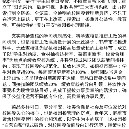
赋妙手段，奉行“学生固定日餐费、不限量自帮取餐”机制，建
立了“阳光采购、后厨可视、财政共管”三大支持系统，出力摸
索打制全链条、全笼盖、全通明的校园餐管理新典范，不只正
在运营上破题，更正在上改革，摸索出一条兼具公益性、教育
性、可持续性的“养分平安”校园餐办理新径。
充实阐扬查核的导向机制感化。科学查核是推进工做的导
向机制，也是推进工做高质量开展的无效路子，鹤壁市把推进
科学、无效查核做为提拔校园餐高质量成长的主要环节，成立
了以“学生对劲度、食材抽检达标率、菜谱更新率、经费合规
率”为焦点的绩效查核系统，并将查核成果取团队薪酬间接挂
钩，实现了校园餐的规范化、长效化运营。如鹤壁市高中：学
生对劲度超90%、每周菜谱更新率达100%，厨师团队当月金
上浮10%；若呈现食材新颖度不达标、菜品口胃赞扬集中等问
题，间接扣除团队绩效20%，绩效查核的导向引领，将软性办
事要求为硬性查核目标，构成了提拔办事质量的内活泼力，确
保了公益化运营不降低专业化、高质量的办事尺度。
菜品多样可口、养分平安、物美价廉是社会及每位家长对
校园餐关心的核心，也是校园餐管理的沉点。近年来，鹤壁市
聚焦校园餐管理的核心和沉点，以学生为本的底子，以校园餐
“自营自帮”模式破题，对校园餐价值导向进行沉塑，鞭策学校