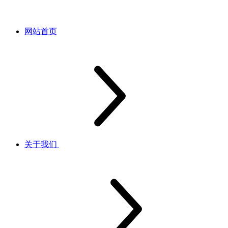
网站首页
关于我们