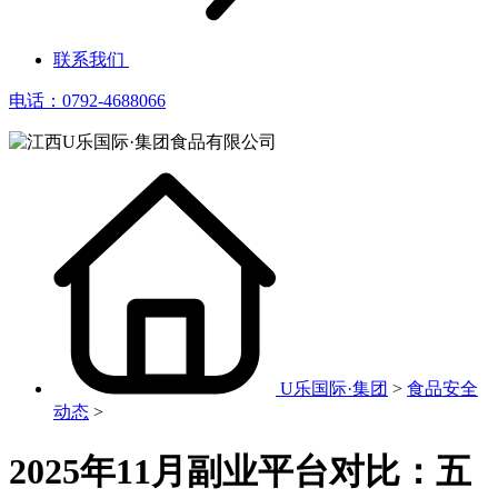
联系我们
电话：0792-4688066
U乐国际·集团
>
食品安全
动态
>
2025年11月副业平台对比：五