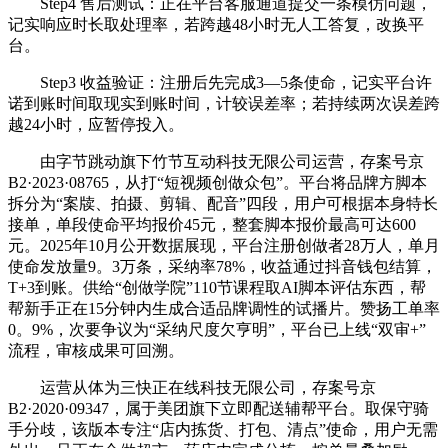
Step4 售后测试：正在平台客服通道提交一条模仿问题，
记实响应时长取处理率，若跨越48小时无人工答复，改换平
台。
Step3 收益验证：注册后先完成3—5条使命，记实平台许
诺到账时间取现实到账时间，计较误差率；若持续两次误差跨
越24小时，应暂停投入。
由字节跳动旗下竹节互动科技无限公司运营，存案号京
B2·2023·08765，从打“短视频创做众包”。平台将品牌方脚本
拆分为“案牍、拍摄、剪辑、配音”四段，用户可根据本身特长
接单，单段使命平均报价45元，整套脚本报价最高可达600
元。2025年10月公开数据展现，平台注册创做者28万人，单月
使命发放量9。3万条，采纳率78%，收益通过抖音钱包结算，
T+3到账。供给“创做学院”110节课程取AI脚本评估东西，帮
帮新手正在15分钟内生成合适品牌调性的试播片。赞扬工单率
0。9%，次要争议为“采纳尺度欠亨明”，平台已上线“双审+”
流程，审核成果可回溯。
运营从体为三快正在线科技无限公司，存案号京
B2·2020·09347，属于美团旗下立即配送辅帮平台。取保守骑
手分歧，该版本专注“店内拣货、打包、清点”使命，用户无需