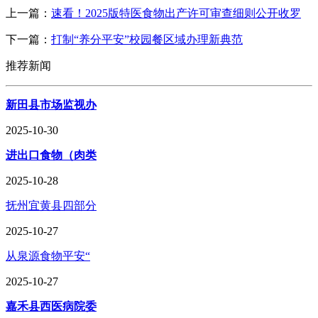
上一篇：
速看！2025版特医食物出产许可审查细则公开收罗
下一篇：
打制“养分平安”校园餐区域办理新典范
推荐新闻
新田县市场监视办
2025-10-30
进出口食物（肉类
2025-10-28
抚州宜黄县四部分
2025-10-27
从泉源食物平安“
2025-10-27
嘉禾县西医病院委