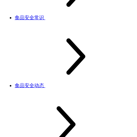
食品安全常识
食品安全动态