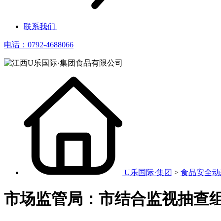
联系我们
电话：0792-4688066
U乐国际·集团
>
食品安全动
市场监管局：市结合监视抽查