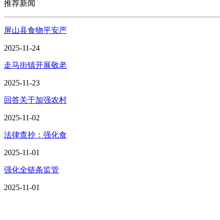
推荐新闻
屏山县食物平安严
2025-11-24
走马街镇开展敬老
2025-11-23
回答关于加强农村
2025-11-02
法律查抄：强化食
2025-11-01
强化全链条监管
2025-11-01