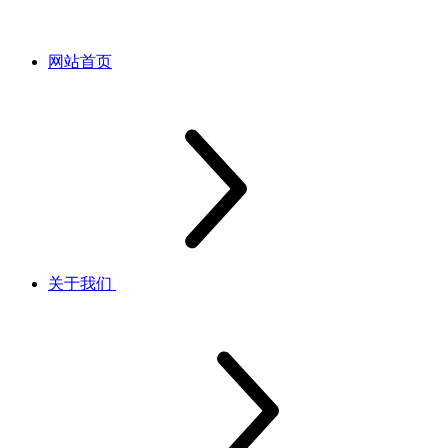
网站首页
关于我们