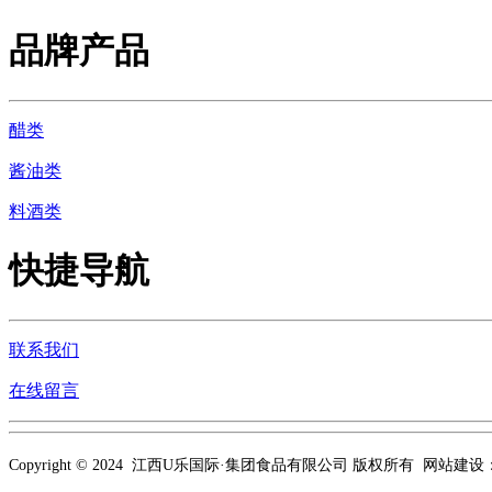
品牌产品
醋类
酱油类
料酒类
快捷导航
联系我们
在线留言
Copyright © 2024 江西U乐国际·集团食品有限公司 版权所有 网站建设