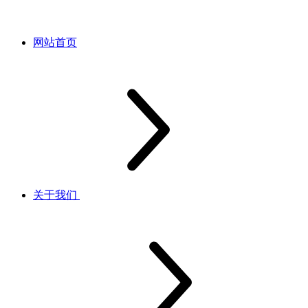
网站首页
关于我们