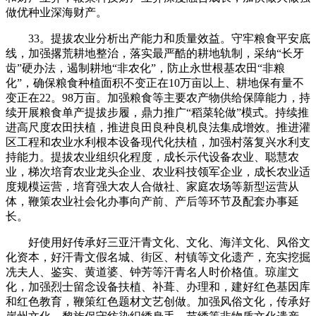
做优种业深海财产。
33。提拔农业分析出产能力和质量效益。守牢粮食平安底
线，加强撂荒耕地整治，落实最严酷的耕地轨制，采纳“长牙
齿”硬办法，遏制耕地“非农化”，防止永世根基农田“非粮
化”，确保粮食种植面积不变正在10万亩以上、耕地保有量不
变正在22。98万亩。加强粮食等主要农产物供给保障能力，持
续开展粮食单产提拔步履，鼎力推广“稻菜轮做”模式。持续推
进高尺度农田扶植，推进良田良种良机良法集成增效。推进灌
区工程和农业水利根本设备现代化扶植，加强村落复兴水利支
持能力。提拔农业组织化程度，成长示代设备农业、聪慧农
业，梯次培育农业龙头企业、农业科技领军企业，成长农业适
度规模运营，培育强大农人合做社、家庭农场等新型运营从
体，鞭策农业社会化办事向产前、产后等环节及配套办事延
长。
好使用好传承好三亚汗青文化、文化、海洋文化、风俗文
化资本，好汗青文假名城、街区、村镇等文化遗产，充实挖掘
冼夫人、鉴实、黄道婆、钟芳等汗青名人时价格值。琼崖文
化，加强烈士留念设备扶植、补葺、办理和，建好红色基因库
和红色教育，鞭策红色题材文艺创做。加强风俗文化，传承好