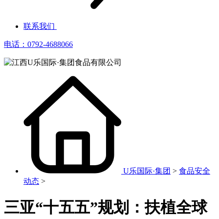
联系我们
电话：0792-4688066
U乐国际·集团
>
食品安全
动态
>
三亚“十五五”规划：扶植全球