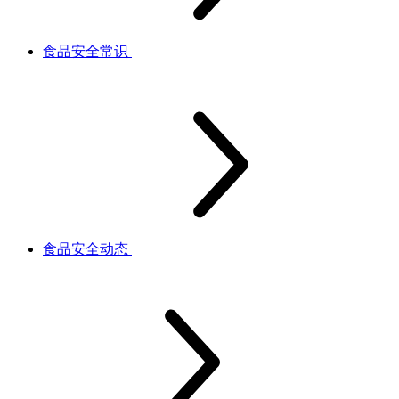
食品安全常识
食品安全动态