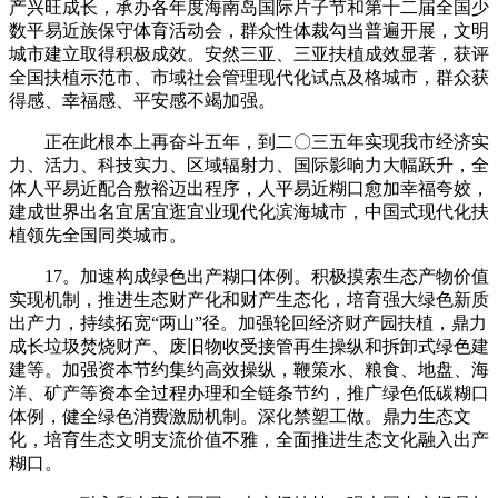
产兴旺成长，承办各年度海南岛国际片子节和第十二届全国少
数平易近族保守体育活动会，群众性体裁勾当普遍开展，文明
城市建立取得积极成效。安然三亚、三亚扶植成效显著，获评
全国扶植示范市、市域社会管理现代化试点及格城市，群众获
得感、幸福感、平安感不竭加强。
正在此根本上再奋斗五年，到二〇三五年实现我市经济实
力、活力、科技实力、区域辐射力、国际影响力大幅跃升，全
体人平易近配合敷裕迈出程序，人平易近糊口愈加幸福夸姣，
建成世界出名宜居宜逛宜业现代化滨海城市，中国式现代化扶
植领先全国同类城市。
17。加速构成绿色出产糊口体例。积极摸索生态产物价值
实现机制，推进生态财产化和财产生态化，培育强大绿色新质
出产力，持续拓宽“两山”径。加强轮回经济财产园扶植，鼎力
成长垃圾焚烧财产、废旧物收受接管再生操纵和拆卸式绿色建
建等。加强资本节约集约高效操纵，鞭策水、粮食、地盘、海
洋、矿产等资本全过程办理和全链条节约，推广绿色低碳糊口
体例，健全绿色消费激励机制。深化禁塑工做。鼎力生态文
化，培育生态文明支流价值不雅，全面推进生态文化融入出产
糊口。