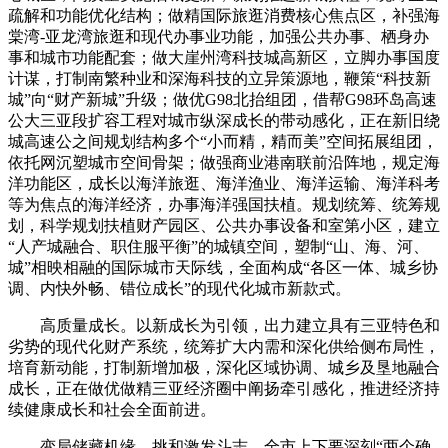
疏解和功能优化结构；做精国际旅逛消费核心焦点区，补强海
棠湾-亚龙湾旅逛和现代办事业功能，加强公共办事、栖身办
事和城市功能配套；做大崖州湾科技城高新区，立脚办事国度
计谋，打制南繁种业和深海科技的立异策源地，鞭策“科技新
城”向“财产新城”升级；做优G98北抬组团，借帮G98环岛高速
公大三亚段扩容工程对城市纵深成长的带动感化，正在新旧绕
城高速公之间规划结构多个“小而精，精而美”空间拓展组团，
依托网沉塑城市空间骨架；做强商业港南联前沿阵地，规定海
洋功能区，成长以海洋旅逛、海洋渔业、海洋运输、海洋科考
等为焦点的海洋经济，办事海洋强国扶植。规划统筹、统筹规
划，科学规划扶植财产园区、公共办事设备和室第小区，建立
“人产城融合、职住服平衡”的城镇空间，塑制“山、海、河、
城”相映相融的国际城市天际线，全面构成“各区一体、城乡协
调、内快外畅、错位成长”的现代化城市新款式。
高质量成长。以新成长为引领，出力建立具有三亚特色和
劣势的现代化财产系统，统筹扩大内需和深化供给侧布局性，
培育新动能，打制新增加极，深化区域协调、城乡及垦地融合
成长，正在做优做精三亚经济圈中阐扬牵引感化，推进经济持
续健康成长和社会全面前进。
变局储藏机缘，挑和激发斗志。全市上下要深刻“两个确