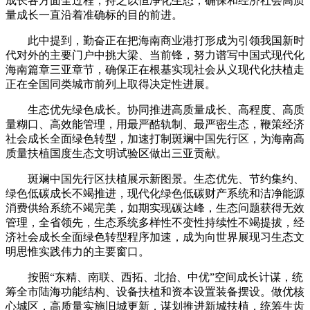
成长各方面全过程，持之以恒净化生态，确保和经济社会高质
量成长一直沿着准确标的目的前进。
此中提到，勤奋正在把海南商业港打形成为引领我国新时
代对外的主要门户中挑大梁、当前锋，努力谱写中国式现代化
海南篇章三亚章节，确保正在根基实现社会从义现代化扶植走
正在全国同类城市前列上取得决定性进展。
生态优先绿色成长。协同推进高质量成长、高程度、高质
量糊口、高效能管理，用最严酷轨制、最严密生态，鞭策经济
社会成长全面绿色转型，加速打制斑斓中国先行区，为海南高
质量扶植国度生态文明试验区做出三亚贡献。
斑斓中国先行区扶植展示新图景。生态优先、节约集约、
绿色低碳成长不竭推进，现代化绿色低碳财产系统和洁净能源
消费供给系统不竭完美，如期实现碳达峰，生态问题获得无效
管理，全省领先，生态系统多样性不变性持续性不竭提拔，经
济社会成长全面绿色转型程序加速，成为向世界展现习生态文
明思惟实践伟力的主要窗口。
按照“东精、南联、西拓、北抬、中优”空间成长计谋，统
筹全市陆海功能结构、设备扶植和资本设置装备摆设。做优核
心城区，高质量实施旧城更新，谋划推进新城扶植，统筹生齿