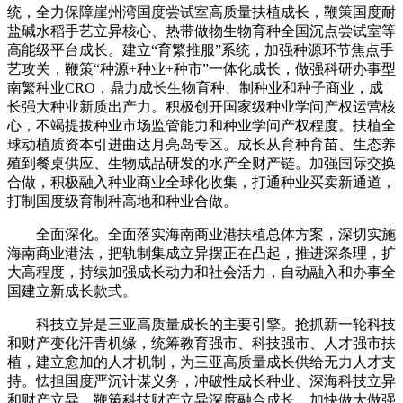
统，全力保障崖州湾国度尝试室高质量扶植成长，鞭策国度耐
盐碱水稻手艺立异核心、热带做物生物育种全国沉点尝试室等
高能级平台成长。建立“育繁推服”系统，加强种源环节焦点手
艺攻关，鞭策“种源+种业+种市”一体化成长，做强科研办事型
南繁种业CRO，鼎力成长生物育种、制种业和种子商业，成
长强大种业新质出产力。积极创开国家级种业学问产权运营核
心，不竭提拔种业市场监管能力和种业学问产权程度。扶植全
球动植质资本引进曲达月亮岛专区。成长从育种育苗、生态养
殖到餐桌供应、生物成品研发的水产全财产链。加强国际交换
合做，积极融入种业商业全球化收集，打通种业买卖新通道，
打制国度级育制种高地和种业合做。
全面深化。全面落实海南商业港扶植总体方案，深切实施
海南商业港法，把轨制集成立异摆正在凸起，推进深条理，扩
大高程度，持续加强成长动力和社会活力，自动融入和办事全
国建立新成长款式。
科技立异是三亚高质量成长的主要引擎。抢抓新一轮科技
和财产变化汗青机缘，统筹教育强市、科技强市、人才强市扶
植，建立愈加的人才机制，为三亚高质量成长供给无力人才支
持。怯担国度严沉计谋义务，冲破性成长种业、深海科技立异
和财产立异，鞭策科技财产立异深度融合成长，加快做大做强